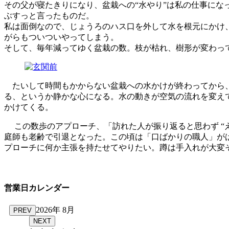
その父が寝たきりになり、盆栽への“水やり”は私の仕事にな
ぶすっと言ったものだ。
私は面倒なので、じょうろのハス口を外して水を根元にかけ、
がらもついついやってしまう。
そして、毎年減ってゆく盆栽の数。枝が枯れ、樹形が変わっ
たいして時間もかからない盆栽への水かけが終わってから、
る、というか静かな心になる。水の動きが空気の流れを変え
かけてくる。
この数歩のアプローチ、「訪れた人が振り返ると思わず “
庭師も老齢で引退となった。この頃は「口ばかりの職人」が
プローチに何か主張を持たせてやりたい。蹲は手入れが大変
営業日カレンダー
2026年 8月
PREV
NEXT