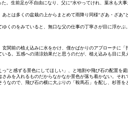
った。生前足が不自由になり、父に“水やってけれ、葉水も大事
あとは多くの盆栽の上からまとめて雨降り同様“ざあ・ざあ”と
てゆくのをみていると、無口な父の仕事の丁寧さが目に浮かぶ
玄関前の植え込みに水をかけ、僅かばかりのアプローチに「
ている。五感への清涼効果だと思うのだが、植え込みも目に見え
えっ”と感ずる景色にしてほしい」、と地割や飛び石の配置を
はさみを入れるものだからなかなか景色が落ち着かない。それ
そうなので、飛び石の横に大ぶりの「鞍馬石」を配し、杉苔を