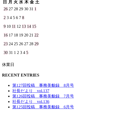
日
月
火
水
木
金
土
26
27
28
29
30
31
1
2
3
4
5
6
7
8
9
10
11
12
13
14
15
16
17
18
19
20
21
22
23
24
25
26
27
28
29
30
31
1
2
3
4
5
休業日
RECENT ENTRIES
第127回投稿 事務美貌録 8月号
社長だより vol.137
第126回投稿 事務美貌録 7月号
社長だより vol.136
第125回投稿 事務美貌録 6月号