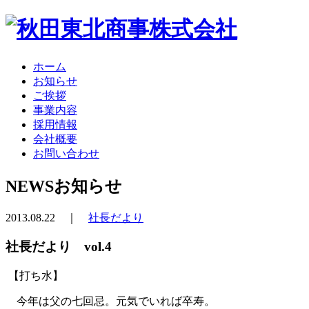
ホーム
お知らせ
ご挨拶
事業内容
採用情報
会社概要
お問い合わせ
NEWS
お知らせ
2013.08.22 ｜
社長だより
社長だより vol.4
【打ち水】
今年は父の七回忌。元気でいれば卒寿。