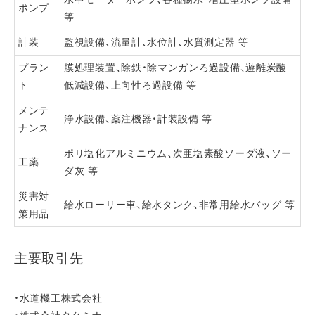
ポンプ
等
計装
監視設備、流量計、水位計、水質測定器 等
プラン
膜処理装置、除鉄・除マンガンろ過設備、遊離炭酸
ト
低減設備、上向性ろ過設備 等
メンテ
浄水設備、薬注機器・計装設備 等
ナンス
ポリ塩化アルミニウム、次亜塩素酸ソーダ液、ソー
工薬
ダ灰 等
災害対
給水ローリー車、給水タンク、非常用給水バッグ 等
策用品
主要取引先
・水道機工株式会社