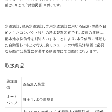
部は、今まで「労働災害 ０件」です。
水道施設、簡易水道施設、専用水道施設に用いる除濁・除菌を目
的としたコンパクト設計の浄水製造装置です。装置の運転は、
配水池水位信号を別途入力することにより、水位信号に連動し
た自動運転・停止が行え、膜モジュールの物理洗浄装置に必要
な各動作は装置に付帯する制御盤にて自動的に行えます。
取扱商品
薬注設
薬品注入装置
備
オート
減圧弁、水位調整弁
バルブ
水中モーターポンプ、各種揚水・増圧型ポンプ設備