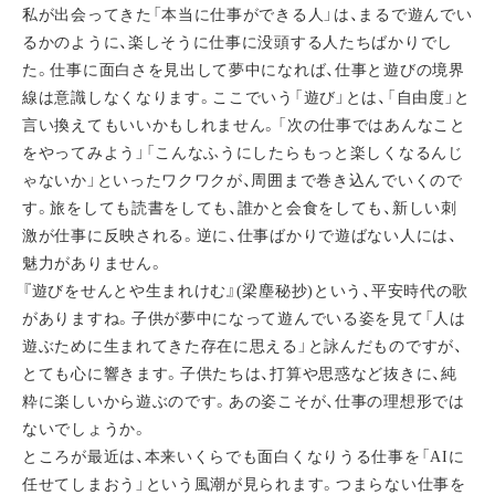
私が出会ってきた「本当に仕事ができる人」は、まるで遊んでい
るかのように、楽しそうに仕事に没頭する人たちばかりでし
た。仕事に面白さを見出して夢中になれば、仕事と遊びの境界
線は意識しなくなります。ここでいう「遊び」とは、「自由度」と
言い換えてもいいかもしれません。「次の仕事ではあんなこと
をやってみよう」「こんなふうにしたらもっと楽しくなるんじ
ゃないか」といったワクワクが、周囲まで巻き込んでいくので
す。旅をしても読書をしても、誰かと会食をしても、新しい刺
激が仕事に反映される。逆に、仕事ばかりで遊ばない人には、
魅力がありません。
『遊びをせんとや生まれけむ』(梁塵秘抄)という、平安時代の歌
がありますね。子供が夢中になって遊んでいる姿を見て「人は
遊ぶために生まれてきた存在に思える」と詠んだものですが、
とても心に響きます。子供たちは、打算や思惑など抜きに、純
粋に楽しいから遊ぶのです。あの姿こそが、仕事の理想形では
ないでしょうか。
ところが最近は、本来いくらでも面白くなりうる仕事を「AIに
任せてしまおう」という風潮が見られます。つまらない仕事を