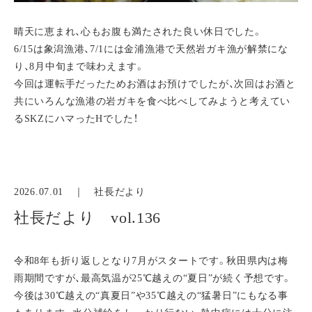
晴天に恵まれ、心もお腹も満たされた良い休日でした。
6/15は象潟漁港、7/1には金浦漁港で天然岩ガキ漁が解禁にな
り、8月中旬まで味わえます。
今回は運転手だったためお酒はお預けでしたが、次回はお酒と
共にいろんな漁港の岩ガキを食べ比べしてみようと考えてい
るSKZにハマったHでした！
2026.07.01 ｜
社長だより
社長だより vol.136
令和8年も折り返しとなり7月がスタートです。秋田県内は梅
雨期間ですが、最高気温が25℃越えの“夏日”が続く予想です。
今後は30℃越えの“真夏日”や35℃越えの“猛暑日”にもなる事