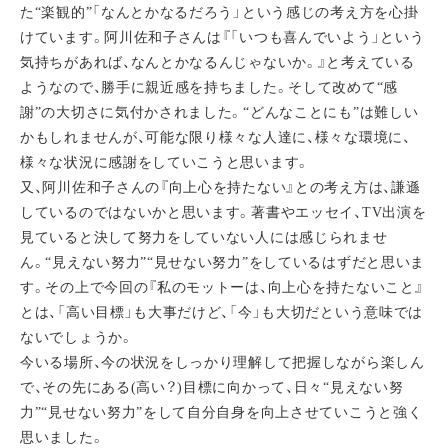
た“楽観的”「なんとかなるだろう」という感じの考え方を心掛
けています。阿川佐和子さんは『「いつも喜んでいよう」という
気持ちがあれば、なんとかなるんじゃないか。』と考えている
ようなので、勝手に親近感を持ちました。そして改めて“感
謝”の大切さに気付かされました。“どんなことにも”は難しい
かもしれませんが、可能な限り様々な人達に、様々な環境に、
様々な状況に感謝をしていこうと思います。
又、阿川佐和子さんの『向上心を持たない』との考え方は、謙遜
しているのではないかと思います。著書やエッセイ、TV出演を
見ていると決して努力をしていない人には感じられませ
ん。“見えない努力”“見せない努力”をしているはずだと思いま
す。その上で今回の『私のモットーは、向上心を持たないこと』
とは、「高い目標」も大事だけど、「今」も大切だという意味では
ないでしょうか。
今いる場所、今の状況をしっかり理解して把握しながら楽しん
で、その先にある(高い？)目標に向かって、日々“見えない努
力”“見せない努力”をして自分自身を向上させていこうと強く
思いました。