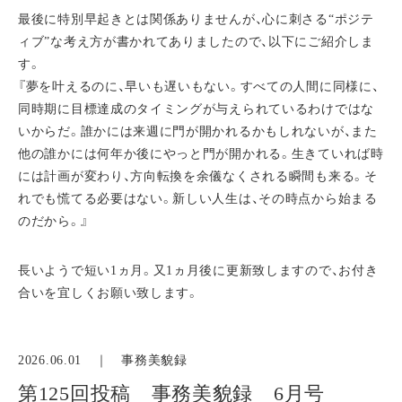
最後に特別早起きとは関係ありませんが、心に刺さる“ポジテ
ィブ”な考え方が書かれてありましたので、以下にご紹介しま
す。
『夢を叶えるのに、早いも遅いもない。すべての人間に同様に、
同時期に目標達成のタイミングが与えられているわけではな
いからだ。誰かには来週に門が開かれるかもしれないが、また
他の誰かには何年か後にやっと門が開かれる。生きていれば時
には計画が変わり、方向転換を余儀なくされる瞬間も来る。そ
れでも慌てる必要はない。新しい人生は、その時点から始まる
のだから。』
長いようで短い1ヵ月。又1ヵ月後に更新致しますので、お付き
合いを宜しくお願い致します。
2026.06.01 ｜
事務美貌録
第125回投稿 事務美貌録 6月号