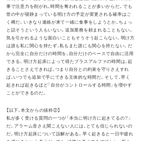
事で注意力を削がれ、時間を奪われることが多いからだ。でも
世の中が寝静まっている明け方の予定が変更される確率はご
く稀だ。いきなり連絡が来て一緒に食事をしようとか、ちょっ
と話そうという人もいない。追加業務を頼まれることもない。
気を引かれるような面白いこともそうそう起こらない。明け方
は誰も私に関心を持たず、私もまた誰にも関心を持たない。だ
から完全に自分だけの時間を、自分だけのペースで自由に活用
できる。明け方起床によって得たプラスアルファの時間は、起
きることさえできれば、つまり自分との約束を守りさえすれ
ば、いつでも追加で手にできる主体的な時間だ。そして、早く
起きれば起きるほど「自分がコントロールする時間」を増やす
ことができるのだ。
【以下、本文からの抜粋②】
私が多く受ける質問の一つが「本当に明け方に起きてるの？」
だ。アラーム音さえ聞こえない人には、とても信じられないの
だ。明け方起床について誤解がある。早く起きると一日中疲れ