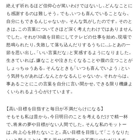
絶えず祈れるほど信仰心が篤いわけではないし、どんなことに
も感謝するのは難しそう。でも、いつも喜んでいることなら、
自分にもできるんじゃないか。そんな気がしたのです。そのと
きは、この言葉についてさほど深く考えたわけではありません
でした。それが30歳を目前にしてテレビの仕事を始め、現場で
怒鳴られたり、失敗して落ち込んだりするうちに、ふとあの一
節を思い出し、「いい言葉だな」と実感するようになりました。
生きていれば、嫌なことや泣きたくなることや腹の立つことが
しょっちゅうある。そんなときも「いつも喜んでいよう」とい
う気持ちがあれば、なんとかなるんじゃないか。それからは、
事あるごとにこの言葉を自分に言い聞かせ、できる限り機嫌よ
くいられるよう心がけています。
【高い目標を目指すと毎日が不満だらけになる】
そもそも私は昔から、今日明日のことを考えるだけで精一杯
で、将来の夢や目標がない人間でした。そんな私のモットー
は、向上心を持たないこと。高い目標を目指して「こうなりた