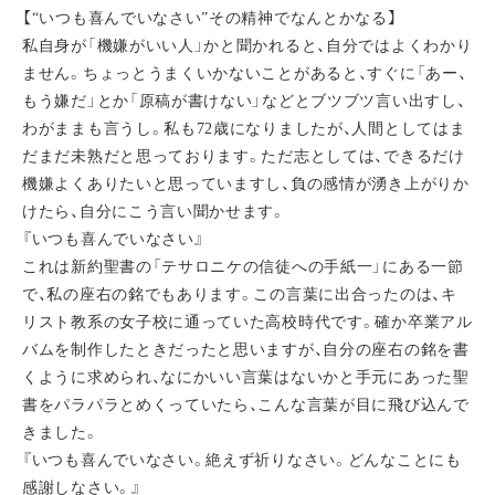
【“いつも喜んでいなさい”その精神でなんとかなる】
私自身が「機嫌がいい人」かと聞かれると、自分ではよくわかり
ません。ちょっとうまくいかないことがあると、すぐに「あー、
もう嫌だ」とか「原稿が書けない」などとブツブツ言い出すし、
わがままも言うし。私も72歳になりましたが、人間としてはま
だまだ未熟だと思っております。ただ志としては、できるだけ
機嫌よくありたいと思っていますし、負の感情が湧き上がりか
けたら、自分にこう言い聞かせます。
『いつも喜んでいなさい』
これは新約聖書の「テサロニケの信徒への手紙一」にある一節
で、私の座右の銘でもあります。この言葉に出合ったのは、キ
リスト教系の女子校に通っていた高校時代です。確か卒業アル
バムを制作したときだったと思いますが、自分の座右の銘を書
くように求められ、なにかいい言葉はないかと手元にあった聖
書をパラパラとめくっていたら、こんな言葉が目に飛び込んで
きました。
『いつも喜んでいなさい。絶えず祈りなさい。どんなことにも
感謝しなさい。』