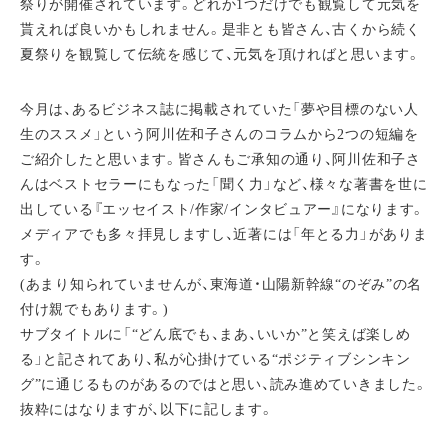
祭りが開催されています。どれか1つだけでも観覧して元気を
貰えれば良いかもしれません。是非とも皆さん、古くから続く
夏祭りを観覧して伝統を感じて、元気を頂ければと思います。
今月は、あるビジネス誌に掲載されていた「夢や目標のない人
生のススメ」という阿川佐和子さんのコラムから2つの短編を
ご紹介したと思います。皆さんもご承知の通り、阿川佐和子さ
んはベストセラーにもなった「聞く力」など、様々な著書を世に
出している『エッセイスト/作家/インタビュアー』になります。
メディアでも多々拝見しますし、近著には「年とる力」がありま
す。
(あまり知られていませんが、東海道・山陽新幹線“のぞみ”の名
付け親でもあります。)
サブタイトルに「“どん底でも、まあ、いいか”と笑えば楽しめ
る」と記されてあり、私が心掛けている“ポジティブシンキン
グ”に通じるものがあるのではと思い、読み進めていきました。
抜粋にはなりますが、以下に記します。