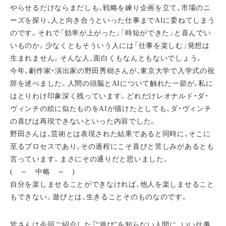
やらせるだけならまだしも、戦略を練り企画を立て、市場のニ
ーズを探り、人と向き合うといった仕事までAIに委ねてしまう
のです。それで「効率が上がった」「時短ができた」と喜んでい
いものか。少なくともそういう人には「仕事を楽しむ」発想は
生まれません。そんな人、面白くもなんともないでしょう。
今年、劇作家・演出家の野田秀樹さんが、東京大学で入学式の祝
辞を述べました。人間の頭脳とAIについて触れた一節が、私に
はとりわけ印象深く残っています。どれだけレオナルド・ダ・
ヴィンチの絵に似たものをAIが描けたとしても、ダ・ヴィンチ
の喜びは再現できないといった内容でした。
野田さんは、芸術とは表現された結果であると同時に、そこに
至るプロセスであり、その過程にこそ喜びと苦しみがあるとも
言っています。まさにその通りだと思いました。
( ～ 中略 ～ )
自分を楽しませることができなければ、他人を楽しませること
もできない。遊びとは、生きることそのものなのです。
皆さんは今回ご紹介した『“遊び”を知らない人間に、いい仕事