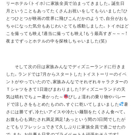
リーホテル（トイホ）に家族全員で泊まってきました。誕生日
月ということもあってたくさんお祝いをしてもらいました！ひ
とつひとつが映画の世界に飛びこんだかのようで、自分がおも
ちゃになった気分もあじわいとても感動しました。トイホはど
こを撮っても映え！適当に撮っても映え！もう最高すぎ～～～！
夜までずっとホテルの中を探検しちゃいました(笑)
そして次の日は家族みんなでディズニーランドに行きま
した。ランドでは7月からスタートしたトイストーリーのイベ
ントがやっていたので、家族みんなでそれぞれキャラクターの
Ｔシャツをきて1日遊びまわりました！ディズニーランドの天
気は晴れでちょー暑かった～
びしょ濡れの乗り物やパレー
ドで涼しさをもとめたものの、すぐに乾いてしまいました
暑
さには勝てず、冷たいアイスや冷たい麺類をたくさん食べて、
お腹も心も満たされ満足満足！あっという間の3日間でしたが
とてもリフレッシュできて久しぶりに家族全員で過ごせたの
で、また、お仕事も日常のプライベートも頑張れそうです！