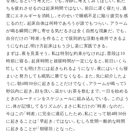
を感じるという考えだ。でも、冷静に考えてみてほしい。私た
ちを疲れさせるのは起床時間ではない。前日に遅く寝たり、過
度にエネルギーを消耗し、そのせいで睡眠不足に陥り疲労を感
じるのだ。起床自体は何時であろうが誰でもつらい。アラーム
が鳴る瞬間に押し寄せる気だるさは全く自然な現象だ。でも、
自分だけの「時差」を作ることで規則的な活動を維持できるよ
うになれば、明け方起床はもう少し楽に実践できる。
まずは、夜を見直そう。私は特別な約束がなければ、普段は10
時前に寝る。起床時間と就寝時間が一定になると、前日いくら
忙しくても明け方には起きられるようになり、夜にはいくら寝
まいと努力しても眠気に勝てなくなる。また、先に紹介したよ
うに、朝4時30分に起きることだけでなく、アラームが鳴って5
秒以内に起き、顔を洗い、温かいお茶を飲むまで、一日を始める
ときのルーティンをスケジュールに組み込んでいる。このよう
に、体が記憶してるリズムが、まさに私だけの「時差」なのだ。
今はこの「時差」に完全に適応したため、私にとって朝4時30分
に起きることは「早起き」ではない。むしろ世間一般的な時間
に起きることが「朝寝坊」となった。