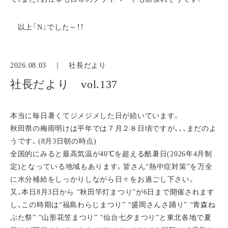
以上「N」でした～！！
2026.08.03 ｜
社長だより
社長だより vol.137
本当に毎日暑くてジメジメした日が続いています。
秋田県の梅雨明けは平年では７月２８日頃ですが、、、まだのよ
うです。(8月3日朝の時点)
全国的にみると最高気温が40℃を超える酷暑日(2026年4月制
定)となっている地域もあります。皆さん“熱中症対策”を万全
に水分補給をしっかりしながら日々をお過ごし下さい。
又、本日8月3日から “秋田竿灯まつり”が6日まで開催されます
し、この時期は“福島わらじまつり” “盛岡さんさ踊り” “青森ね
ぶた祭” “山形花笠まつり” “仙台七夕まつり”と東北各地で夏