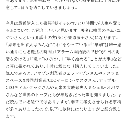
もあります。水分補給をしっかり行ない、熱中症には十分に注
意して、日々を過ごしていきましょう。
今月は最近購入した書籍『朝イチの“ひとり時間”が人生を変え
る』について、ご紹介したいと思います。著者は韓国のキム・ユ
ジンさんという弁護士の方(訳：小笠原藤子さん)になります。
『結果を出す人はみんな“これ”をやっている』『“早朝”は唯一思
い通りになる魔法の時間』『アラーム開始後の“5秒”が1日の明
暗を分ける』『“急ぐ”のではなく“早く始める”ことが大事』など
と帯に書かれてあり、非常に気になり購入してしまいました。
読んでみると、アマゾン創業者ジェフ・ベゾンさんやテスラ＆
スペースX共同創業者/CEOイーロン・マスクさん、アップル
CEOティム・クックさんや元米国大統領夫人ミシェル・オバマ
さんなど世界のトップたちが早起きだった事を知りました。ま
だ読んでいる途中ではありますが、非常に考えさせられる事柄
が多々ありましたので、以下に抜粋にはなりますがご紹介致し
ます。