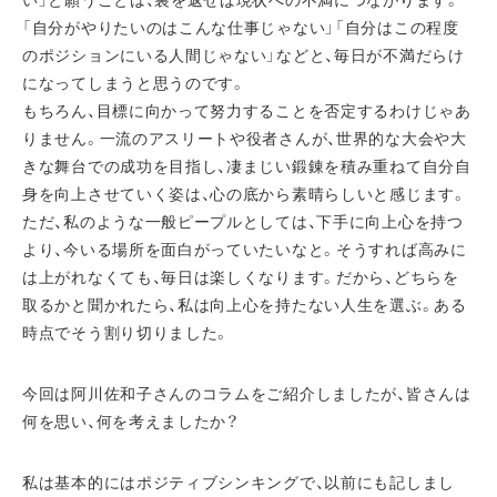
い」と願うことは、裏を返せば現状への不満につながります。
「自分がやりたいのはこんな仕事じゃない」「自分はこの程度
のポジションにいる人間じゃない」などと、毎日が不満だらけ
になってしまうと思うのです。
もちろん、目標に向かって努力することを否定するわけじゃあ
りません。一流のアスリートや役者さんが、世界的な大会や大
きな舞台での成功を目指し、凄まじい鍛錬を積み重ねて自分自
身を向上させていく姿は、心の底から素晴らしいと感じます。
ただ、私のような一般ピープルとしては、下手に向上心を持つ
より、今いる場所を面白がっていたいなと。そうすれば高みに
は上がれなくても、毎日は楽しくなります。だから、どちらを
取るかと聞かれたら、私は向上心を持たない人生を選ぶ。ある
時点でそう割り切りました。
今回は阿川佐和子さんのコラムをご紹介しましたが、皆さんは
何を思い、何を考えましたか？
私は基本的にはポジティブシンキングで、以前にも記しまし