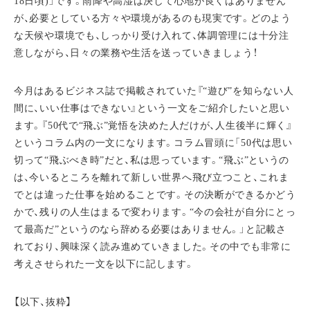
18日頃)」です。雨降や高湿は決して心地が良くはありません
が、必要としている方々や環境があるのも現実です。どのよう
な天候や環境でも、しっかり受け入れて、体調管理には十分注
意しながら、日々の業務や生活を送っていきましょう！
今月はあるビジネス誌で掲載されていた『“遊び”を知らない人
間に、いい仕事はできない』という一文をご紹介したいと思い
ます。『50代で“飛ぶ”覚悟を決めた人だけが、人生後半に輝く』
というコラム内の一文になります。コラム冒頭に「50代は思い
切って“飛ぶべき時”だと、私は思っています。“飛ぶ”というの
は、今いるところを離れて新しい世界へ飛び立つこと、これま
でとは違った仕事を始めることです。その決断ができるかどう
かで、残りの人生はまるで変わります。“今の会社が自分にとっ
て最高だ”というのなら辞める必要はありません。」と記載さ
れており、興味深く読み進めていきました。その中でも非常に
考えさせられた一文を以下に記します。
【以下、抜粋】