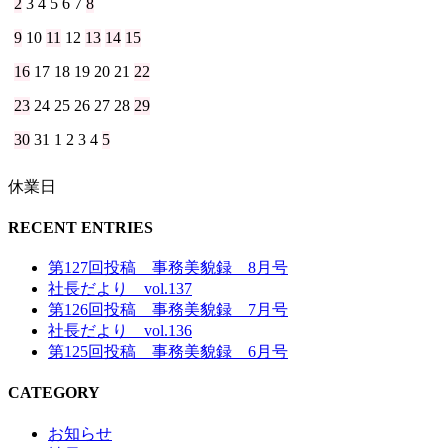
2
3
4
5
6
7
8
9
10
11
12
13
14
15
16
17
18
19
20
21
22
23
24
25
26
27
28
29
30
31
1
2
3
4
5
休業日
RECENT ENTRIES
第127回投稿 事務美貌録 8月号
社長だより vol.137
第126回投稿 事務美貌録 7月号
社長だより vol.136
第125回投稿 事務美貌録 6月号
CATEGORY
お知らせ