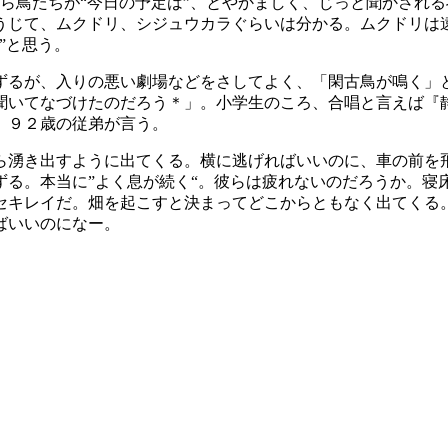
ら鳥たちが“今日の予定は”、とやかましく、じっと聞かされ
うじて、ムクドリ、シジュウカラぐらいは分かる。ムクドリは
”と思う。
ずるが、入りの悪い劇場などをさしてよく、「閑古鳥が鳴く」
聞いてなづけたのだろう＊」。小学生のころ、合唱と言えば『
、９２歳の従弟が言う。
ら湧き出すように出てくる。横に逃げればいいのに、車の前を飛
ずる。本当に”よく息が続く“。彼らは疲れないのだろうか。寝
セキレイだ。畑を起こすと決まってどこからともなく出てくる
ばいいのになー。