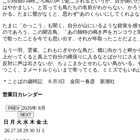
この頃朝の4時ごろ鳥の声で起こされるというか、目が開いた
はやかましい。と言っても鳥たちの名前がわからない。かろ
かる。たまに鶯がなくと、思わず“あのくらいにしてくれよな
たまに「かっこう」も聞く。自分が山にいるような錯覚を感
のであろう。この閑古鳥、「あの独特の鳴き声をカンコウと
で歌ったことを今でも思い出す。それが年取ったことだよと
もう一羽、雲雀。これもにぎやかな鳥だ。畑に向かうと畔か
上がってくると真上で自分の縄張りに入るなとばかりにさえ
反対に声は出さないが、ちょこまかとせわしない鳥がいる。
つこく、２メートルぐらいまで寄ってくる。ミミズでもいれ
＊ことばの歳時記 ６月3日 金田一春彦 新潮社
営業日カレンダー
2026年 8月
PREV
NEXT
日
月
火
水
木
金
土
26
27
28
29
30
31
1