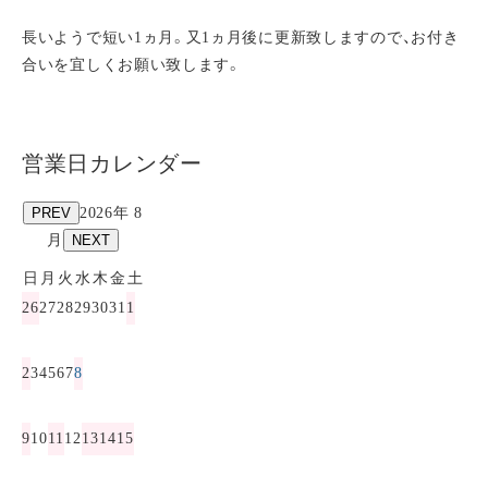
長いようで短い1ヵ月。又1ヵ月後に更新致しますので、お付き
合いを宜しくお願い致します。
営業日カレンダー
PREV
2026年 8
月
NEXT
日
月
火
水
木
金
土
26
27
28
29
30
31
1
2
3
4
5
6
7
8
9
10
11
12
13
14
15