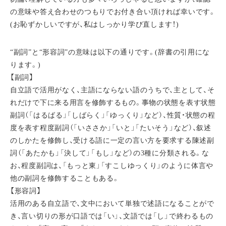
の意味や答え合わせのつもりでお付き合い頂ければ幸いです。
(お恥ずかしいですが、私はしっかり学び直します！)
“副詞”と“形容詞”の意味は以下の通りです。(辞書の引用にな
ります。)
【副詞】
自立語で活用がなく、主語にならない語のうちで、主として、そ
れだけで下に来る用言を修飾するもの。事物の状態を表す状態
副詞（「はるばる」「しばらく」「ゆっくり」など）、性質・状態の程
度を表す程度副詞（「いささか」「いと」「たいそう」など）、叙述
のしかたを修飾し、受ける語に一定の言い方を要求する陳述副
詞（「あたかも」「決して」「もし」など）の3種に分類される。な
お、程度副詞は、「もっと東」「すこしゆっくり」のように体言や
他の副詞を修飾することもある。
【形容詞】
活用のある自立語で、文中において単独で述語になることがで
き、言い切りの形が口語では「い」、文語では「し」で終わるもの