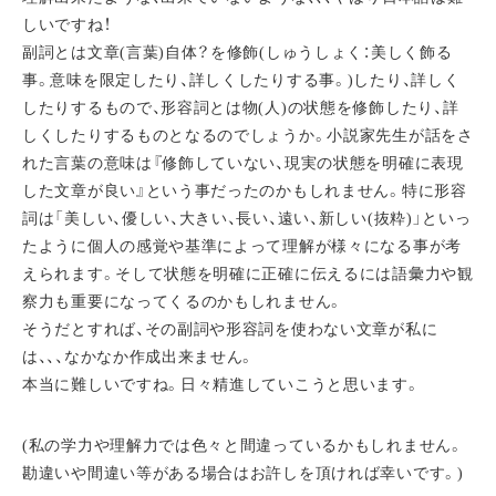
しいですね！
副詞とは文章(言葉)自体？を修飾(しゅうしょく：美しく飾る
事。意味を限定したり、詳しくしたりする事。)したり、詳しく
したりするもので、形容詞とは物(人)の状態を修飾したり、詳
しくしたりするものとなるのでしょうか。小説家先生が話をさ
れた言葉の意味は『修飾していない、現実の状態を明確に表現
した文章が良い』という事だったのかもしれません。特に形容
詞は「美しい、優しい、大きい、長い、遠い、新しい(抜粋)」といっ
たように個人の感覚や基準によって理解が様々になる事が考
えられます。そして状態を明確に正確に伝えるには語彙力や観
察力も重要になってくるのかもしれません。
そうだとすれば、その副詞や形容詞を使わない文章が私に
は、、、なかなか作成出来ません。
本当に難しいですね。日々精進していこうと思います。
(私の学力や理解力では色々と間違っているかもしれません。
勘違いや間違い等がある場合はお許しを頂ければ幸いです。)