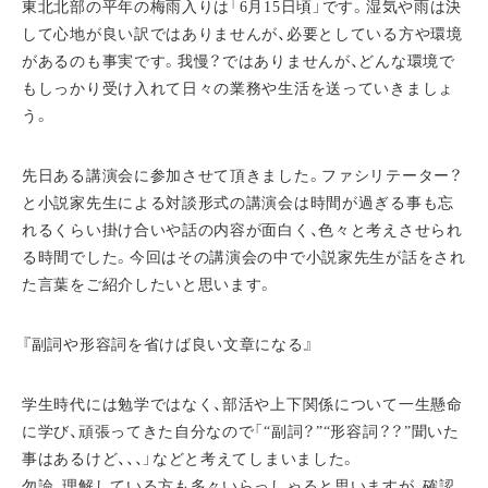
東北北部の平年の梅雨入りは「6月15日頃」です。湿気や雨は決
して心地が良い訳ではありませんが、必要としている方や環境
があるのも事実です。我慢？ではありませんが、どんな環境で
もしっかり受け入れて日々の業務や生活を送っていきましょ
う。
先日ある講演会に参加させて頂きました。ファシリテーター？
と小説家先生による対談形式の講演会は時間が過ぎる事も忘
れるくらい掛け合いや話の内容が面白く、色々と考えさせられ
る時間でした。今回はその講演会の中で小説家先生が話をされ
た言葉をご紹介したいと思います。
『副詞や形容詞を省けば良い文章になる』
学生時代には勉学ではなく、部活や上下関係について一生懸命
に学び、頑張ってきた自分なので「“副詞？”“形容詞？？”聞いた
事はあるけど、、、」などと考えてしまいました。
勿論、理解している方も多々いらっしゃると思いますが、確認