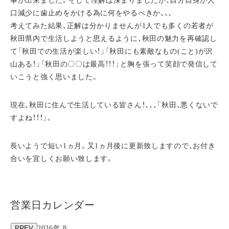
事が出来ました。そして理解は深まりましたが、自分自身が人
口減少に歯止めをかける為に何をやるべきか、、、
考えてみた結果、正解は分かりませんが1人でも多くの若者が
秋田県内で生活しようと思えるように、秋田の魅力を再確認し
て「秋田での生活が楽しい！」「秋田にも素敵なもの(こと)が沢
山ある！」「秋田の〇〇は最高！！！」と胸を張って笑顔で発信して
いこうと強く思いました。
現在、秋田に住んで生活している皆さん！、、、「秋田、悪くないで
すよね！！！」。
長いようで短い1ヵ月。又1ヵ月後に更新致しますので、お付き
合いを宜しくお願い致します。
営業日カレンダー
PREV
2026年 8