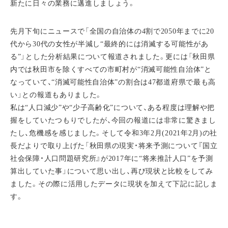
新たに日々の業務に邁進しましょう。
先月下旬にニュースで「全国の自治体の4割で2050年までに20
代から30代の女性が半減し“最終的には消滅する可能性があ
る”」とした分析結果について報道されました。更には「秋田県
内では秋田市を除くすべての市町村が“消滅可能性自治体”と
なっていて、“消滅可能性自治体”の割合は47都道府県で最も高
い」との報道もありました。
私は“人口減少”や“少子高齢化”について、ある程度は理解や把
握をしていたつもりでしたが、今回の報道には非常に驚きまし
たし、危機感を感じました。そして令和3年2月(2021年2月)の社
長だよりで取り上げた「秋田県の現実・将来予測について『国立
社会保障・人口問題研究所』が2017年に“将来推計人口”を予測
算出していた事」について思い出し、再び現状と比較をしてみ
ました。その際に活用したデータに現状を加えて下記に記しま
す。