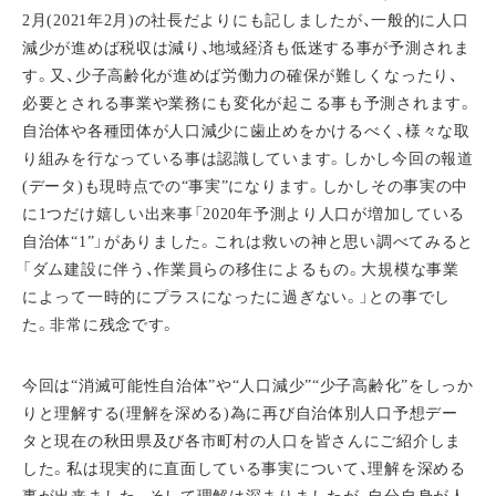
2月(2021年2月)の社長だよりにも記しましたが、一般的に人口
減少が進めば税収は減り、地域経済も低迷する事が予測されま
す。又、少子高齢化が進めば労働力の確保が難しくなったり、
必要とされる事業や業務にも変化が起こる事も予測されます。
自治体や各種団体が人口減少に歯止めをかけるべく、様々な取
り組みを行なっている事は認識しています。しかし今回の報道
(データ)も現時点での“事実”になります。しかしその事実の中
に1つだけ嬉しい出来事「2020年予測より人口が増加している
自治体“1”」がありました。これは救いの神と思い調べてみると
「ダム建設に伴う、作業員らの移住によるもの。大規模な事業
によって一時的にプラスになったに過ぎない。」との事でし
た。非常に残念です。
今回は“消滅可能性自治体”や“人口減少”“少子高齢化”をしっか
りと理解する(理解を深める)為に再び自治体別人口予想デー
タと現在の秋田県及び各市町村の人口を皆さんにご紹介しま
した。私は現実的に直面している事実について、理解を深める