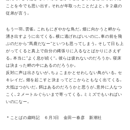
ことを今でも思い出す。それが年取ったことだよと、９２歳の
従弟が言う。
もう一羽、雲雀。これもにぎやかな鳥だ。畑に向かうと畔から
湧き出すように出てくる。横に逃げればいいのに、車の前を飛
ぶのだから“馬鹿だなー”といつも思ってしまう。そして日も上
がってくると真上で自分の縄張りに入るなとばかりにさえず
る。本当に”よく息が続く“。彼らは疲れないのだろうか。寝床
は決まった畔の中にあるのだろうか。
反対に声は出さないが、ちょこまかとせわしない鳥がいる。セ
キレイだ。畑を起こすと決まってどこからともなく出てくる。
大抵はつがいだ。餌はあるのだろうかと思うが、意外に人なつ
こく、２メートルぐらいまで寄ってくる。ミミズでもいればい
いのになー。
＊ことばの歳時記 ６月3日 金田一春彦 新潮社