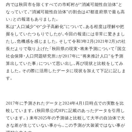
内では秋田市を除くすべての市町村が“消滅可能性自治体”と
なっていて、“消滅可能性自治体”の割合は47都道府県で最も高
い」との報道もありました。
私は“人口減少”や“少子高齢化”について、ある程度は理解や把
握をしていたつもりでしたが、今回の報道には非常に驚きまし
たし、危機感を感じました。そして令和3年2月(2021年2月)の社
長だよりで取り上げた「秋田県の現実・将来予測について『国立
社会保障・人口問題研究所』が2017年に“将来推計人口”を予測
算出していた事」について思い出し、再び現状と比較をしてみ
ました。その際に活用したデータに現状を加えて下記に記しま
す。
2017年に予測されたデータと2024年4月1日時点での実数を比
較しています。(秋田県公式HPに記載のあったデータを引用し
ています。) 来年2025年の予測値と比較して大半の自治体で大
きな差が生じていない事から、この予測が大袈裟ではない事が