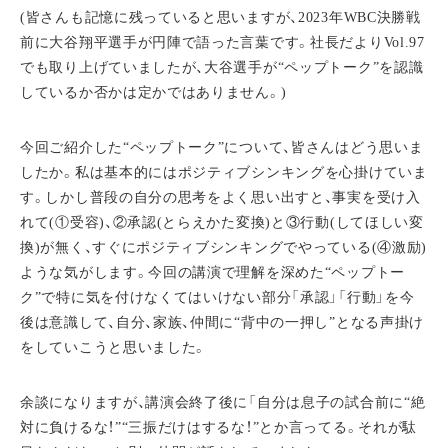
(皆さんも記憶に残っていると思いますが、2023年WBC決勝戦
前に大谷翔平選手が円陣で語った言葉です。社長だよりVol.97
でも取り上げていましたが、大谷選手が“ペップトーク”を認識
しているか否かは定かではありません。)
今回ご紹介した“ペップトーク”について、皆さんはどう思いま
したか。私は基本的にはポジティブシンキングを心掛けていま
す。しかし普段の自分の思考をよく思い出すと、事実を受け入
れて(①受容)、②承認(とらえかた変換)と③行動(してほしい変
換)が無く、すぐにポジティブシンキングでやっている(④激励)
ような気がします。今回の講演で理解を深めた“ペップトー
ク”で特に気を付けなくてはいけない部分「承認」「行動」を今
後は意識して、自分、家族、仲間に“背中の一押し”となる声掛け
をしていこうと思いました。
余談になりますが、講演会終了後に「自分は息子の試合前に“絶
対に負けるな！”“三振だけはするな！”とか言ってる。それが駄