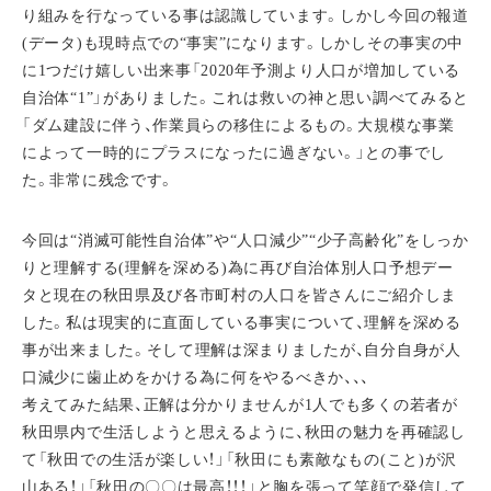
り組みを行なっている事は認識しています。しかし今回の報道
(データ)も現時点での“事実”になります。しかしその事実の中
に1つだけ嬉しい出来事「2020年予測より人口が増加している
自治体“1”」がありました。これは救いの神と思い調べてみると
「ダム建設に伴う、作業員らの移住によるもの。大規模な事業
によって一時的にプラスになったに過ぎない。」との事でし
た。非常に残念です。
今回は“消滅可能性自治体”や“人口減少”“少子高齢化”をしっか
りと理解する(理解を深める)為に再び自治体別人口予想デー
タと現在の秋田県及び各市町村の人口を皆さんにご紹介しま
した。私は現実的に直面している事実について、理解を深める
事が出来ました。そして理解は深まりましたが、自分自身が人
口減少に歯止めをかける為に何をやるべきか、、、
考えてみた結果、正解は分かりませんが1人でも多くの若者が
秋田県内で生活しようと思えるように、秋田の魅力を再確認し
て「秋田での生活が楽しい！」「秋田にも素敵なもの(こと)が沢
山ある！」「秋田の〇〇は最高！！！」と胸を張って笑顔で発信して