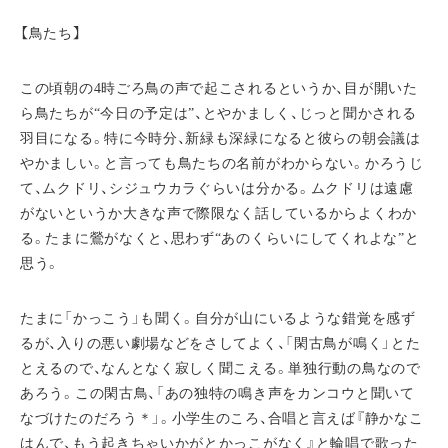
【鳥たち】
この頃朝の4時ごろ鳥の声で起こされるというか、目が開いた
ら鳥たちが“今日の予定は”、とやかましく、じっと聞かされる
羽目になる。特に今時分、新緑も深緑になると彼らの朝会議は
やかましい。と言っても鳥たちの名前がわからない。かろうじ
て、ムクドリ、シジュウカラぐらいは分かる。ムクドリは遠慮
がないというか大きな声で際限なく話しているからよくわか
る。たまに鶯がなくと、思わず“あのくらいにしてくれよな”と
思う。
たまに「かっこう」も聞く。自分が山にいるような錯覚を感ず
るが、入りの悪い劇場などをさしてよく、「閑古鳥が鳴く」とた
とえるので、なんとなく寂しく聞こえる。単独行動の鳥なので
あろう。この閑古鳥、「あの独特の鳴き声をカンコウと聞いて
なづけたのだろう＊」。小学生のころ、合唱と言えば『静かなこ
はんで、もう起きちゃいかがとかっこがなく』と輪唱で歌った