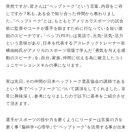
突然ですが、皆さんは“ペップトーク”という言葉、内容をご存
じですか？私も、ある会で知り合った仲間から教わりまし
た。“ペップトーク”とは、もともとアメリカでスポーツの試合
前に監督やコーチが選手を励ますために行なっている短い激
励のスピーチです。「ペップ(PEP)」は英語で、元気・活気・活力
という意味があり、日本を代表するアスレチックトレーナー岩
﨑由純氏がアメリカのスポーツ現場で学んだ「勇気を与える感
動のスピーチ」を、自分、家族、仲間に伝える為に確立したコミ
ュニケーションスキルの事になります。
実は先日、その仲間が日本ペップトーク普及協会の講師である
という事で“ペップトーク”について講演をしてくれました。非
常に興味深く、参考になりましたので以下に基本をご紹介させ
て頂きます。
選手がスポーツの技や力を磨くようにリーダーは言葉の力を
磨く事『脳科学×心理学』で“ペップトーク”を活用する事が出来