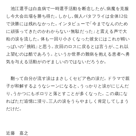
池江選手は白血病で一時選手活動を断念したが、病魔を克服
し今大会出場を勝ち得た。しかし、個人バタフライは全体12位
で決勝には残れなかった。インタビューで「今までなんのため
に頑張ってきたのかわからない・無駄だった」と震える声で大
粒の涙を流した。体も一回り小さくなった彼女にはこれが精い
っぱいの「挑戦」と思う。次回のロスに戻るとは言うが、これ以
上望むのは酷であろう。というか世界の難病を抱える患者へ勇
気を与える活動がのぞましいのではないだろうか。
翻って自分が流す涙はまさしくセピア色の涙だ。ドラマで親
子が和解するようなシーンになると、うっかりと涙がにじんだ
り、うかつにもポロリと落とすことが多くなった。この歳にな
ればただ追憶に浸り、三人の涙をうらやましく肯定してしまう
だけだ。
近藤 嘉之