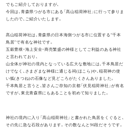
でもご紹介しておりますが、
今回は、青森県つがる市にある「髙山稲荷神社」に行って参りま
したので、ご紹介いたします。
髙山稲荷神社は、青森県の日本海側つがる市に位置する“千本
鳥居”で有名な神社です。
五穀豊穣・海上安全・商売繁盛の神様としてご利益のある神社
と言われており、
山全体が神社の境内となっている広大な敷地には、千本鳥居だ
けでなく、さまざまな神様に通じる祠(ほこら)や、稲荷神の使
い狐(きつね)の石像など見どころがたくさんありました。
千本鳥居と言うと、皆さんご存知の京都「伏見稲荷神社」が有名
ですが、東北青森県にもあることを初めて知りました。
神社の境内に入り「髙山稲荷神社」と書かれた鳥居をくぐると、
その先に急な石段があります。その数なんと96段だそうです。