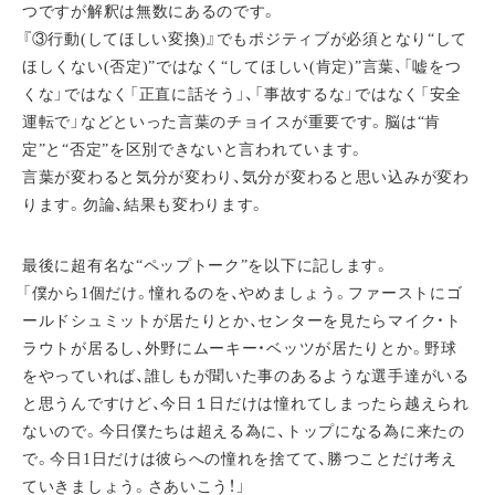
つですが解釈は無数にあるのです。
『③行動(してほしい変換)』でもポジティブが必須となり“して
ほしくない(否定)”ではなく“してほしい(肯定)”言葉、「嘘をつ
くな」ではなく「正直に話そう」、「事故するな」ではなく「安全
運転で」などといった言葉のチョイスが重要です。脳は“肯
定”と“否定”を区別できないと言われています。
言葉が変わると気分が変わり、気分が変わると思い込みが変わ
ります。勿論、結果も変わります。
最後に超有名な“ペップトーク”を以下に記します。
「僕から1個だけ。憧れるのを、やめましょう。ファーストにゴ
ールドシュミットが居たりとか、センターを見たらマイク・ト
ラウトが居るし、外野にムーキー・ベッツが居たりとか。野球
をやっていれば、誰しもが聞いた事のあるような選手達がいる
と思うんですけど、今日１日だけは憧れてしまったら越えられ
ないので。今日僕たちは超える為に、トップになる為に来たの
で。今日1日だけは彼らへの憧れを捨てて、勝つことだけ考え
ていきましょう。さあいこう！」