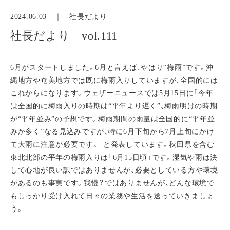
2024.06.03 ｜
社長だより
社長だより vol.111
6月がスタートしました。6月と言えば、やはり“梅雨”です。沖
縄地方や奄美地方では既に梅雨入りしていますが、全国的には
これからになります。ウェザーニュースでは5月15日に「今年
は全国的に梅雨入りの時期は“平年より遅く”、梅雨明けの時期
が“平年並み”の予想です。梅雨期間の雨量は全国的に“平年並
みか多く”なる見込みですが、特に6月下旬から7月上旬にかけ
て大雨に注意が必要です。」と発表しています。秋田県を含む
東北北部の平年の梅雨入りは「6月15日頃」です。湿気や雨は決
して心地が良い訳ではありませんが、必要としている方や環境
があるのも事実です。我慢？ではありませんが、どんな環境で
もしっかり受け入れて日々の業務や生活を送っていきましょ
う。