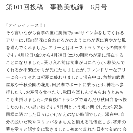
第101回投稿 事務美貌録 6月号
「オイシイデース！！」
そう言いながら食事の度に笑顔でgoodサイン👍をしてくれる
アリーは、桜の開花に合わせるかのようにわが家に爽やかな風
を運んでくれました。アリーとはオーストラリアからの留学生
です。4月12日（金）から4月20日（土）の期間わが家に滞在する
ことになりました。受け入れ前は食事が口に合うか、馴染んで
くれるか不安ばかりが先にたちましたが、フレンドリーなアリ
ーに会ってそれは杞憂に終わりました。滞在中は、角館の武家
屋敷や千秋公園の花見、田沢湖でボートに乗ったり、神社へ参
拝したり、お寿司を食べたり、秋田を楽しんでもらおうとあち
こち出掛けました。夕食後にトランプで遊んだり秋田弁を伝授
したのもいい思い出です。9日間という短い間でしたが、家族
同様に過ごした日々はかけがえのない時間でした。滞在中、自
分の脱いだ靴やスリッパをきちんと揃える礼儀正しさ、将来の
夢を堂々と話す姿に驚きました。初めて訪れた日本で初めて会