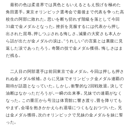
最初の色は柔道界では異色ともいえるともえ投げを極めた
角田選手。東京オリンピック選考会で最後まで代表を争った高
校生の阿部に敗れた。思いを断ち切れず階級を落として今回
31歳で金メダルとなった。挫折を克服するには代表から押し
出された屈辱、押しつぶされる悔しさ、減量の大変さも本人か
ら話が出たが金メダルの涙は、“うれしい”の言葉とは裏腹に見
返した涙であったろう。奇襲の技で金メダル獲得。悔しさはま
だ残る。
二人目の阿部選手は前回東京で金メダル。今回は押しも押さ
れぬ金メダル候補。さらに兄妹でオリンピック金メダル連覇の
期待が話題となっていた。しかし、衝撃的な2回戦敗退。決して
油断はなかっただろうが、一瞬の出来事。兄妹での連覇がなく
なった。この重圧から号泣は体育館に響き渡り、畳を降りても
やまず、会場を抱きかかえられ退場につくもなおつづいた。兄
は金メダル獲得、次のオリンピックで兄妹の金メダルを妹に誓
った。