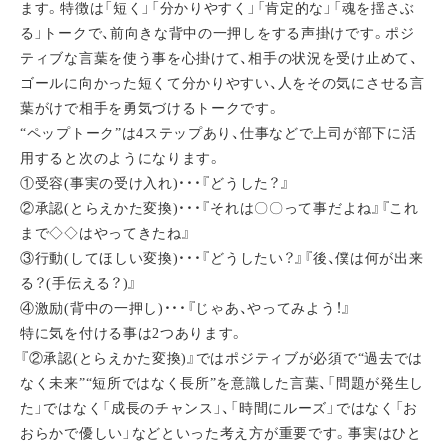
ます。特徴は「短く」「分かりやすく」「肯定的な」「魂を揺さぶ
る」トークで、前向きな背中の一押しをする声掛けです。ポジ
ティブな言葉を使う事を心掛けて、相手の状況を受け止めて、
ゴールに向かった短くて分かりやすい、人をその気にさせる言
葉がけで相手を勇気づけるトークです。
“ペップトーク”は4ステップあり、仕事などで上司が部下に活
用すると次のようになります。
①受容(事実の受け入れ)・・・『どうした？』
②承認(とらえかた変換)・・・『それは〇〇って事だよね』『これ
まで◇◇はやってきたね』
③行動(してほしい変換)・・・『どうしたい？』『後、僕は何が出来
る？(手伝える？)』
④激励(背中の一押し)・・・『じゃあ、やってみよう！』
特に気を付ける事は2つあります。
『②承認(とらえかた変換)』ではポジティブが必須で“過去では
なく未来”“短所ではなく長所”を意識した言葉、「問題が発生し
た」ではなく「成長のチャンス」、「時間にルーズ」ではなく「お
おらかで優しい」などといった考え方が重要です。事実はひと