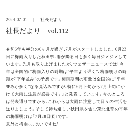
2024.07.01 ｜
社長だより
社長だより vol.112
令和6年も半分の6ヶ月が過ぎ、7月がスタートしました。6月23
日に梅雨入りした秋田県、雨が降る日も多く毎日ジメジメして
います。先月も取り上げましたが、ウェザーニュースでは「今
年は全国的に梅雨入りの時期は“平年より遅く”、梅雨明けの時
期が“平年並み”の予想です。梅雨期間の雨量は全国的に“平年
並みか多く”なる見込みですが、特に6月下旬から7月上旬にか
けて大雨に注意が必要です。」と発表しています。今のところ
は発表通りですから、これからは大雨に注意して日々の生活を
送りましょう。そして待ち遠しい秋田県を含む東北北部の平年
の梅雨明けは「7月28日頃」です。
意外と梅雨、、、長いですね！