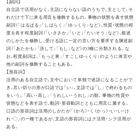
【副詞】
自立語で活用がなく、主語にならない語のうちで、主として、そ
れだけで下に来る用言を修飾するもの。事物の状態を表す状態
副詞（「はるばる」「しばらく」「ゆっくり」など）、性質・状態の程
度を表す程度副詞（「いささか」「いと」「たいそう」など）、叙述
のしかたを修飾し、受ける語に一定の言い方を要求する陳述副
詞（「あたかも」「決して」「もし」など）の3種に分類される。な
お、程度副詞は、「もっと東」「すこしゆっくり」のように体言や
他の副詞を修飾することもある。
【形容詞】
活用のある自立語で、文中において単独で述語になることがで
き、言い切りの形が口語では「い」、文語では「し」で終わるもの
をいう。「高い・高し」「うれしい・うれし」の類。事物の性質や
状態などを表す語で、動詞・形容動詞とともに用言に属する。
口語の形容詞は活用のしかたが「（かろ）・く（かっ）・い・い・け
れ・〇」の一種であるが、文語の形容詞にはク活用・シク活用が
ある。