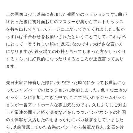
上の画像は少し以前に参加した盛岡でのセッションです。曲が
終わった後に初対面お店のマスターが奥からアルトサックス
を持ち出してきて、ステージに上がってきてくれました。私か
らすれば手合わせをお願いされたということでして、これは私
にとって一番うれしい類の「反応」なのです。大げさな言い方
になりますが、鉄火場での心持と言ってしまった方がしっくり
するくらいに好戦的になったりするところが正直言ってあり
ます。
先日実家に帰省した際に、夜の空いた時間にかつてお世話にな
ったジャズバーでのセッションに参加しました。色々な土地の
セッションに参加してきた中で、ここで開かれるジャムセッシ
ョンが一番アットホームな雰囲気なのです。久しぶりにご対面
した常連の面々と軽く演奏などをしつつ、インバウンドの外国
の団体客が入店したのをきっかけにバカ騒ぎをしていました
ら、以前所属していた古巣のバンドから後輩が数人、楽器を片