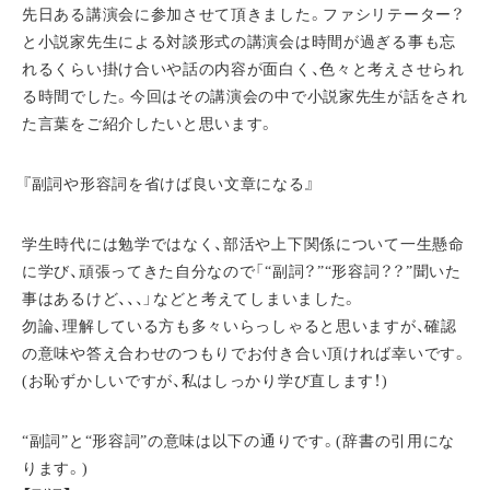
先日ある講演会に参加させて頂きました。ファシリテーター？
と小説家先生による対談形式の講演会は時間が過ぎる事も忘
れるくらい掛け合いや話の内容が面白く、色々と考えさせられ
る時間でした。今回はその講演会の中で小説家先生が話をされ
た言葉をご紹介したいと思います。
『副詞や形容詞を省けば良い文章になる』
学生時代には勉学ではなく、部活や上下関係について一生懸命
に学び、頑張ってきた自分なので「“副詞？”“形容詞？？”聞いた
事はあるけど、、、」などと考えてしまいました。
勿論、理解している方も多々いらっしゃると思いますが、確認
の意味や答え合わせのつもりでお付き合い頂ければ幸いです。
(お恥ずかしいですが、私はしっかり学び直します！)
“副詞”と“形容詞”の意味は以下の通りです。(辞書の引用にな
ります。)