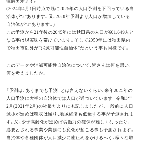
理解出来ます。
(2024年4月1日時点で既に2025年の人口予測を下回っている自
治体が“2”あります。又、2020年予測より人口が増加している
自治体が“1”あります。)
この予測から21年後の2045年には秋田県の人口が601,649人と
なる事は現実味を帯びています。そして2050年には秋田県内
で秋田市以外が“消滅可能性自治体”だという事も同様です。
このデータや消滅可能性自治体について、皆さんは何を思い、
何を考えましたか。
「予測は、あくまでも予測」とは言えないくらい、来年2025年の
人口予測に大半の自治体では人口が近づいています。令和3年
2月(2021年2月)の社長だよりにも記しましたが、一般的に人口
減少が進めば税収は減り、地域経済も低迷する事が予測されま
す。又、少子高齢化が進めば労働力の確保が難しくなったり、
必要とされる事業や業務にも変化が起こる事も予測されます。
自治体や各種団体が人口減少に歯止めをかけるべく、様々な取