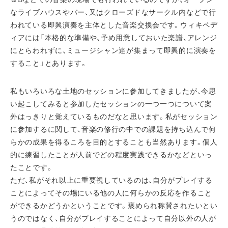
なライブハウスやバー、又はクローズドなサークル内などで行
われている即興演奏を主体とした音楽交換会です。ウィキペデ
ィアには「本格的な準備や、予め用意しておいた楽譜、アレンジ
にとらわれずに、ミュージシャン達が集まって即興的に演奏を
すること」とあります。
私もいろいろな土地のセッションに参加してきましたが、今思
い起こしてみると参加したセッションの一つ一つについて案
外はっきりと覚えているものだなと思います。私がセッション
に参加するに関して、音楽の修行の中での課題を持ち込んで何
らかの成果を得るころを目的とすることも当然あります。個人
的に練習したことが人前でどの程度実践できるかなどといっ
たことです。
ただ、私がそれ以上に重要視しているのは、自分がプレイする
ことによってその場にいる他の人に何らかの反応を作ること
ができるかどうかということです。褒められ称賛されたいとい
うのではなく、自分がプレイすることによって自分以外の人が