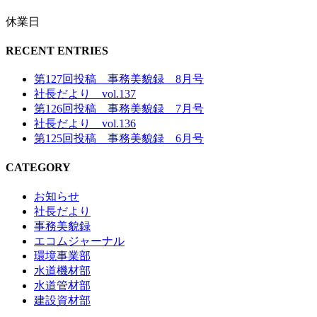
休業日
RECENT ENTRIES
第127回投稿 事務美貌録 8月号
社長だより vol.137
第126回投稿 事務美貌録 7月号
社長だより vol.136
第125回投稿 事務美貌録 6月号
CATEGORY
お知らせ
社長だより
事務美貌録
エコムジャーナル
環境事業部
水道機材部
水道管材部
建設資材部