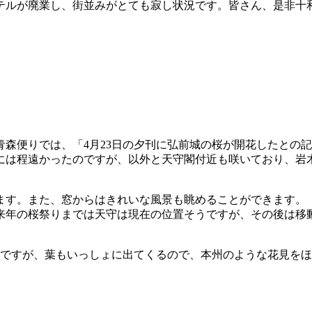
ルが廃業し、街並みがとても寂し状況です。皆さん、是非十
森便りでは、「4月23日の夕刊に弘前城の桜が開花したとの
には程遠かったのですが、以外と天守閣付近も咲いており、岩
す。また、窓からはきれいな風景も眺めることができます。
、来年の桜祭りまでは天守は現在の位置そうですが、その後は移
ですが、葉もいっしょに出てくるので、本州のような花見をほ