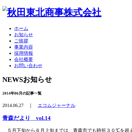
ホーム
お知らせ
ご挨拶
事業内容
採用情報
会社概要
お問い合わせ
NEWS
お知らせ
2014年06月の記事一覧
2014.06.27 ｜
エコムジャーナル
青森だより vol.14
５月下旬から６月上旬までは、青森市でも時折３０℃を超え