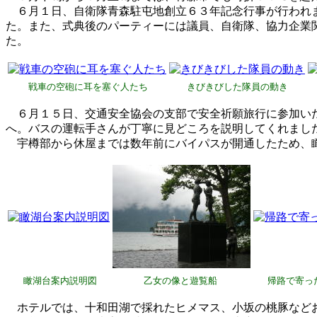
６月１日、自衛隊青森駐屯地創立６３年記念行事が行われま
た。また、式典後のパーティーには議員、自衛隊、協力企業
た。
戦車の空砲に耳を塞ぐ人たち
きびきびした隊員の動き
６月１５日、交通安全協会の支部で安全祈願旅行に参加いた
へ。バスの運転手さんが丁寧に見どころを説明してくれまし
宇樽部から休屋までは数年前にバイパスが開通したため、瞰
瞰湖台案内説明図
乙女の像と遊覧船
帰路で寄っ
ホテルでは、十和田湖で採れたヒメマス、小坂の桃豚など