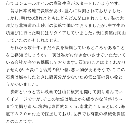
市ではシェールオイルの商業生産がスタートしたようです。
昔は日本各地で炭鉱があり、盛んに採掘されておりました。
しかし、時代の流れとともにどんどん閉山されました。私の大
叔父も北海道の上砂川の炭鉱で働いておりましたが、中学生の
頃遊びに行った時にはリタイアしていました。既に炭鉱は閉山
していたのかもしれません。
それから数十年、まだ石炭を採掘しているところがあること
をご存知でしょうか。 実は私がお付き合いさせていただいて
いる会社が今でも採掘しております。石炭のことはよくわかり
ませんが、石炭にも品質の良い物、悪い物があるそうで、ここの
石炭は燃やしたときに硫黄分が少ないため低公害の良い物と
うかがいました。
炭鉱というと古い映画では山に横穴を開けて掘り進んでい
くイメージですが、そこの炭鉱は地上から緩やかな傾斜（５～
６°）で掘り進み、坑内は東西約２ｋｍ、南北約４ｋｍと広く、海
底下３２０ｍ付近で採掘しており、世界でも有数の機械化炭鉱
とのことです。