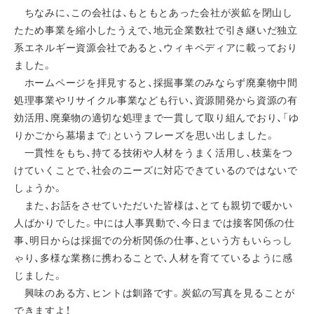
ちなみに、この会社は、もともとあった会社が炭鉱を閉山し
たため事業を縮小したうえで、地元企業数社で引き継いだ独立
系エネルギー資源会社であると、ウィキペディアに載っており
ました。
ホームページを拝見すると、採掘事業のみならず廃棄物中間
処理事業やリサイクル事業なども行い、資源開発から資源の有
効活用、廃棄物の適切な処理まで一貫して取り組んでおり、「ゆ
りかごから墓場まで」というフレーズを思い出しました。
一貫性をもち、持てる技術や人材をうまく活用し、枝葉をつ
けていくことで、社会のニーズに対応できているのではないで
しょうか。
また、お話をさせていただいた皆様は、とても親切で暖かい
人ばかりでした。中には人事異動で、今日までは接客関係の仕
事、明日からは採掘での分析関係の仕事、という方もいらっし
ゃり、多様な業務に携わることで、人材を育てているように感
じました。
興味のある方、ヒントは釧路です。炭鉱の写真を見ることが
できますよ！