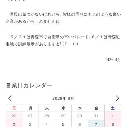
普段は気づかないけれども。皆様の周りにもこのような良い
企業があるかもしれませんね。
５／３１は青森市で自衛隊の市中パレード、６／１は青森駐
屯地で訓練展示がありますよ！（Ｔ．Ｈ）
H26.4月
営業日カレンダー
2026年 8月
日
月
火
水
木
金
土
26
27
28
29
30
31
1
2
3
4
5
6
7
8