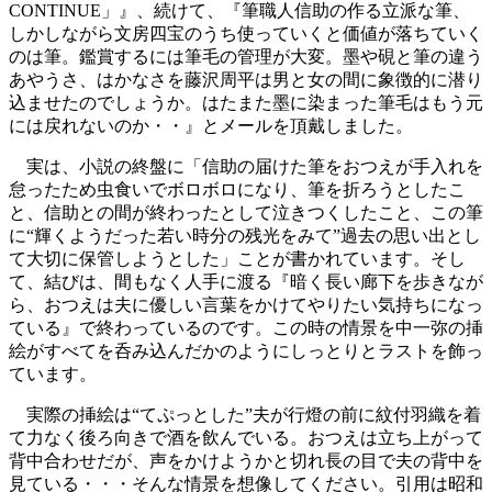
CONTINUE」』、続けて、『筆職人信助の作る立派な筆、
しかしながら文房四宝のうち使っていくと価値が落ちていく
のは筆。鑑賞するには筆毛の管理が大変。墨や硯と筆の違う
あやうさ、はかなさを藤沢周平は男と女の間に象徴的に潜り
込ませたのでしょうか。はたまた墨に染まった筆毛はもう元
には戻れないのか・・』とメールを頂戴しました。
実は、小説の終盤に「信助の届けた筆をおつえが手入れを
怠ったため虫食いでボロボロになり、筆を折ろうとしたこ
と、信助との間が終わったとして泣きつくしたこと、この筆
に“輝くようだった若い時分の残光をみて”過去の思い出とし
て大切に保管しようとした」ことが書かれています。そし
て、結びは、間もなく人手に渡る『暗く長い廊下を歩きなが
ら、おつえは夫に優しい言葉をかけてやりたい気持ちになっ
ている』で終わっているのです。この時の情景を中一弥の挿
絵がすべてを呑み込んだかのようにしっとりとラストを飾っ
ています。
実際の挿絵は“てぷっとした”夫が行燈の前に紋付羽織を着
て力なく後ろ向きで酒を飲んでいる。おつえは立ち上がって
背中合わせだが、声をかけようかと切れ長の目で夫の背中を
見ている・・・そんな情景を想像してください。引用は昭和