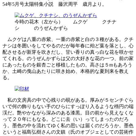
54年5月号太陽特集小説 藤沢周平 歳月より。
今時の花木（左から） ムクゲ クチナ
シ のうぜんかずら
ムクゲは八重の赤紫、一重の赤紫と白の３種がある。クチ
ナシは冬囲いをしてやるのだが毎年春に殆ど葉を落とし、心
配させるが新芽を吹きだし、甘い香りの真っ白な花を咲かせ
てくれる。のうぜんかずらは父の大好きな花の一つ、前の家
にあったものを銀杏ごと移植したもの。高さは５mもあろう
か、土崎の曳山あたりに咲き始め、本格的な夏到来を教え
る。
私の文房具の中で心残りの硯がある。厚みが５センチぐら
いで何の飾りもない手のひらにすっぽり入るような楕円の端
渓だ。艶やかながら深みのある漆黒。目の前から見えなくな
って２０年にもなる。どこに去（い）ってしまったのだろ
う。墨色の中を流れてゆく私の思いは届くのだろうか。墨色
というと福島弘樹さんの文鎮（氏のオブジェとしての芸術作