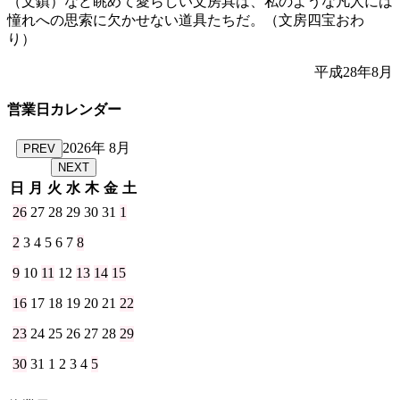
（文鎮）など眺めて愛らしい文房具は、私のような凡人には
憧れへの思索に欠かせない道具たちだ。（文房四宝おわ
り）
平成28年8月
営業日カレンダー
2026年 8月
PREV
NEXT
日
月
火
水
木
金
土
26
27
28
29
30
31
1
2
3
4
5
6
7
8
9
10
11
12
13
14
15
16
17
18
19
20
21
22
23
24
25
26
27
28
29
30
31
1
2
3
4
5