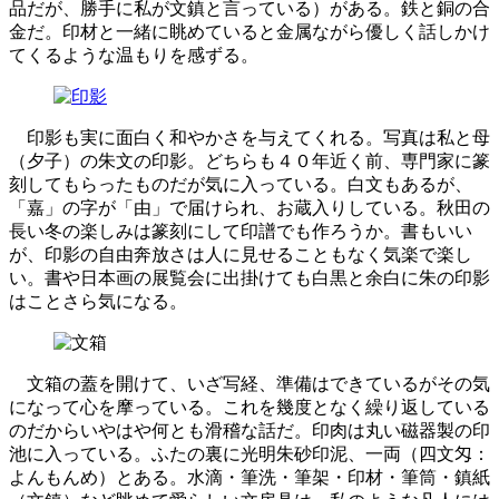
品だが、勝手に私が文鎮と言っている）がある。鉄と銅の合
金だ。印材と一緒に眺めていると金属ながら優しく話しかけ
てくるような温もりを感ずる。
印影も実に面白く和やかさを与えてくれる。写真は私と母
（夕子）の朱文の印影。どちらも４０年近く前、専門家に篆
刻してもらったものだが気に入っている。白文もあるが、
「嘉」の字が「由」で届けられ、お蔵入りしている。秋田の
長い冬の楽しみは篆刻にして印譜でも作ろうか。書もいい
が、印影の自由奔放さは人に見せることもなく気楽で楽し
い。書や日本画の展覧会に出掛けても白黒と余白に朱の印影
はことさら気になる。
文箱の蓋を開けて、いざ写経、準備はできているがその気
になって心を摩っている。これを幾度となく繰り返している
のだからいやはや何とも滑稽な話だ。印肉は丸い磁器製の印
池に入っている。ふたの裏に光明朱砂印泥、一両（四文匁：
よんもんめ）とある。水滴・筆洗・筆架・印材・筆筒・鎮紙