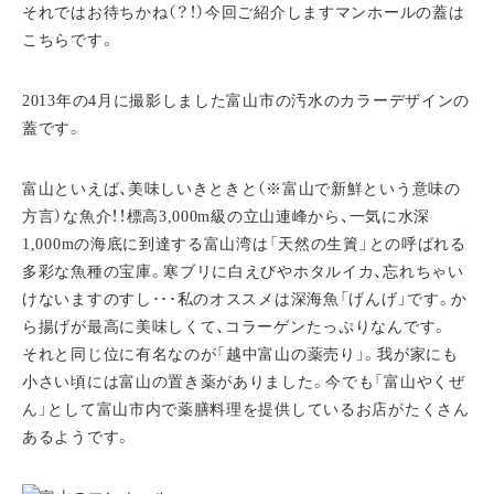
それではお待ちかね（？！）今回ご紹介しますマンホールの蓋は
こちらです。
2013年の4月に撮影しました富山市の汚水のカラーデザインの
蓋です。
富山といえば、美味しいきときと（※富山で新鮮という意味の
方言）な魚介！！標高3,000m級の立山連峰から、一気に水深
1,000mの海底に到達する富山湾は「天然の生簀」との呼ばれる
多彩な魚種の宝庫。寒ブリに白えびやホタルイカ、忘れちゃい
けないますのすし･･･私のオススメは深海魚「げんげ」です。か
ら揚げが最高に美味しくて、コラーゲンたっぷりなんです。
それと同じ位に有名なのが「越中富山の薬売り」。我が家にも
小さい頃には富山の置き薬がありました。今でも「富山やくぜ
ん」として富山市内で薬膳料理を提供しているお店がたくさん
あるようです。