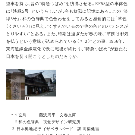
望車を持ち、昔の“特急つばめ”を彷彿させる。EF58型の車体色
は「淡緑5号」というらしいが、今も鮮烈に記憶にある。この「淡
緑5号」、和の色辞典で色合わせをしてみると感覚的には「草色
（くさいろ）」に見え、“くすんでいるので他の色とのバランスが
とりやすい”とある。また、時期は過ぎたが春の味、“草餅は邪気
を払うという意味が込められている（＊２）”との事。1956年、
東海道線全線電化で既に戦後が終わり、“特急つばめ“が新たな
日本を切り開こうとしたのだろうか。
＊１玄鳥 藤沢周平 文春文庫
２和の色辞典 視覚デザイン研究所
３ 日本奥地紀行 イザベラ・バード 訳 高梨健吉