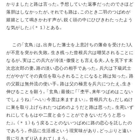
かりましたと路は言った。予想していた返事だったのでさほど
落胆はしなかったが、それでも路は、このとき二羽のつばめが
嬉嬉として鳴きかわす声が、鋭く頭の中にひびきわたったよう
な気がした』（＊１）とある。
この「玄鳥」は、出奔した藩士を上意討ちの藩命を受けた3人
が不意を突かれ失敗。生き残った曾根兵六は嘲笑されることに
なるが、実はこの兵六が冷淡・傲慢とも言える夫、人を見下す末
次忠次郎の妻、路の淡い恋心の相手であった。兵六は下級武士
だがやがてその責任を取らされることになると路は知った。路
の父親は無外流の使い手。路は父の極意を兵六につたえ、生き
伸びることを願う。「玄鳥」最後に『「杢平、来年つばめはこない
でしょうね」「へい」今度は来ますまい」。曾根兵六も、だしぬけ
に巣を取り上げられたつばめのようだと路は思った。生死いず
れにしてももはや二度と会うことができないだろうと思っ
た』。（＊１）もう戻ることのないつばめに路の恋心を託したの
であろう。作品に生活感という現実味があり、どっぷりと遠い
昔に引きずり込まれてしまう。