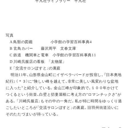
平凡社ライブラリー 平凡社
写真
A 鳥類の図鑑 小学館の学習百科事典4
B 玄鳥カバー 藤沢周平 文春文庫
C 鉄道 機関車と電車 小学館の学習百科事典11
D 川崎呉服店の看板 「太物屋」
E 「交流サロンぽすと」の裏庭
明治11年、山形県金山町にイザベラ・バードが投宿し、『日本奥地
紀行』（＊３）に“険しい峰を越えて、非常に美しい風変わりな盆地
に入った”と紹介している。金山三峰が印象的で、１００年かけて
つくるという街並、白壁と切妻屋根に考え方の“ロマンチックさ”が
ある。「川崎呉服店」もその中の一角だ。私が特に時間をゆっくり過
ごしたいところが「交流サロンぽすと」の裏庭。旧羽州街道沿いに
そのたたづまいが待っている。