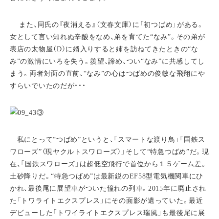
また、同氏の『夜消える』（文春文庫）に「初つばめ」がある。
女として言い知れぬ辛酸をなめ、弟を育てた“なみ”。その弟が
表店の太物屋（D）に婿入りすると姉を訪ねてきたときの“な
み”の激情にいろを失う。羨望、諦め、つい“なみ”に共感してし
まう。両者対面の直前、“なみ”の心はつばめの俊敏な飛翔にや
すらいでいたのだが・・・
私にとって“つばめ”というと、「スマートな渡り鳥」「国鉄ス
ワローズ”（現ヤクルトスワローズ）」そして“特急つばめ”だ。現
在、「国鉄スワローズ」は超低空飛行で首位から１５ゲーム差。
土砂降りだ。“特急つばめ”は最新鋭のEF58型電気機関車にひ
かれ、最後尾に展望車がついた憧れの列車。2015年に廃止され
た「トワライトエクスプレス」にその面影が遺っていた。最近
デビューした「トワイライトエクスプレス瑞風」も最後尾に展