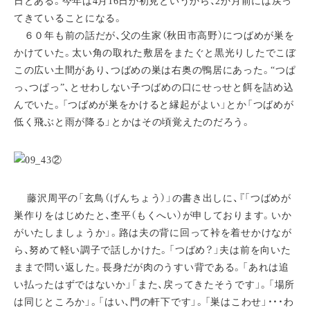
日とある。今年は4月16日が初見というから、2か月前には戻っ
てきていることになる。
６０年も前の話だが、父の生家（秋田市高野）につばめが巣を
かけていた。太い角の取れた敷居をまたぐと黒光りしたでこぼ
この広い土間があり、つばめの巣は右奥の鴨居にあった。“つぱ
っ、つぱっ”、とせわしない子つばめの口にせっせと餌を詰め込
んでいた。「つばめが巣をかけると縁起がよい」とか「つばめが
低く飛ぶと雨が降る」とかはその頃覚えたのだろう。
藤沢周平の「玄鳥（げんちょう）」の書き出しに、『「つばめが
巣作りをはじめたと、杢平（もくへい）が申しております。いか
がいたしましょうか」。路は夫の背に回って裃を着せかけなが
ら、努めて軽い調子で話しかけた。「つばめ？」夫は前を向いた
ままで問い返した。長身だが肉のうすい背である。「あれは追
い払ったはずではないか」「また、戻ってきたそうです」。「場所
は同じところか」。「はい、門の軒下です」。「巣はこわせ」・・・わ