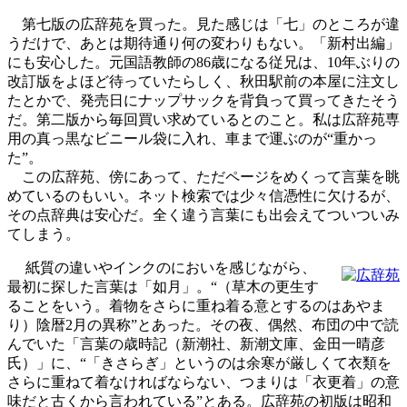
第七版の広辞苑を買った。見た感じは「七」のところが違
うだけで、あとは期待通り何の変わりもない。「新村出編」
にも安心した。元国語教師の86歳になる従兄は、10年ぶりの
改訂版をよほど待っていたらしく、秋田駅前の本屋に注文し
たとかで、発売日にナップサックを背負って買ってきたそう
だ。第二版から毎回買い求めているとのこと。私は広辞苑専
用の真っ黒なビニール袋に入れ、車まで運ぶのが“重かっ
た”。
この広辞苑、傍にあって、ただページをめくって言葉を眺
めているのもいい。ネット検索では少々信憑性に欠けるが、
その点辞典は安心だ。全く違う言葉にも出会えてついついみ
てしまう。
紙質の違いやインクのにおいを感じながら、
最初に探した言葉は「如月」。“（草木の更生す
ることをいう。着物をさらに重ね着る意とするのはあやま
り）陰暦2月の異称”とあった。その夜、偶然、布団の中で読
んでいた「言葉の歳時記（新潮社、新潮文庫、金田一晴彦
氏）」に、“「きさらぎ」というのは余寒が厳しくて衣類を
さらに重ねて着なければならない、つまりは「衣更着」の意
味だと古くから言われている”とある。広辞苑の初版は昭和