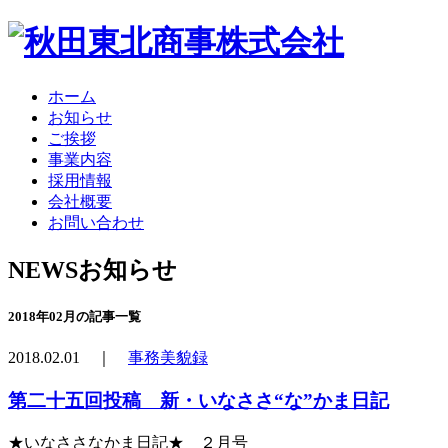
ホーム
お知らせ
ご挨拶
事業内容
採用情報
会社概要
お問い合わせ
NEWS
お知らせ
2018年02月の記事一覧
2018.02.01 ｜
事務美貌録
第二十五回投稿 新・いなささ“な”かま日記
★いなささなかま日記★ ２月号