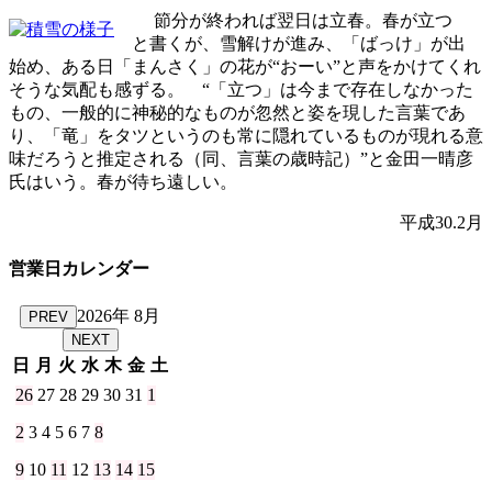
節分が終われば翌日は立春。春が立つ
と書くが、雪解けが進み、「ばっけ」が出
始め、ある日「まんさく」の花が“おーい”と声をかけてくれ
そうな気配も感ずる。 “「立つ」は今まで存在しなかった
もの、一般的に神秘的なものが忽然と姿を現した言葉であ
り、「竜」をタツというのも常に隠れているものが現れる意
味だろうと推定される（同、言葉の歳時記）”と金田一晴彦
氏はいう。春が待ち遠しい。
平成30.2月
営業日カレンダー
2026年 8月
PREV
NEXT
日
月
火
水
木
金
土
26
27
28
29
30
31
1
2
3
4
5
6
7
8
9
10
11
12
13
14
15