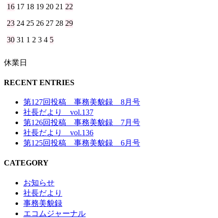
16
17
18
19
20
21
22
23
24
25
26
27
28
29
30
31
1
2
3
4
5
休業日
RECENT ENTRIES
第127回投稿 事務美貌録 8月号
社長だより vol.137
第126回投稿 事務美貌録 7月号
社長だより vol.136
第125回投稿 事務美貌録 6月号
CATEGORY
お知らせ
社長だより
事務美貌録
エコムジャーナル