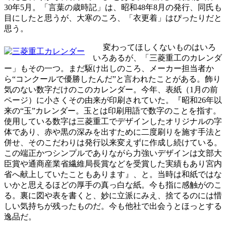
30年5月。「言葉の歳時記」は、昭和48年8月の発行、同氏も
目にしたと思うが、大寒のころ、「衣更着」はぴったりだと
思う。
変わってほしくないものはいろ
いろあるが、「三菱重工のカレンダ
ー」もその一つ。まだ駆け出しのころ、メーカー担当者か
ら“コンクールで優勝したんだ”と言われたことがある。飾り
気のない数字だけのこのカレンダー。今年、表紙（1月の前
ページ）に小さくその由来が印刷されていた。『昭和26年以
来の“玉”カレンダー。玉とは印刷用語で数字のことを指す。
使用している数字は三菱重工でデザインしたオリジナルの字
体であり、赤や黒の深みを出すために二度刷りを施す手法と
併せ、そのこだわりは発行以来変えずに作成し続けている。
この端正かつシンプルでありながら力強いデザインは文部大
臣賞や通商産業省繊維局長賞などを受賞した実績もあり宮内
省へ献上していたこともあります』、と。当時は和紙ではな
いかと思えるほどの厚手の真っ白な紙。今も指に感触がのこ
る。裏に図や表を書くと、妙に立派にみえ、捨てるのには惜
しい気持ちが残ったものだ。今も他社で出会うとほっとする
逸品だ。