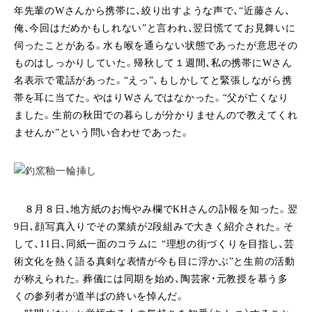
年先輩のWさんから携帯に、絞り出すような声で、“近藤さん、
俺、今回はだめかもしれない”と言われ、翌日慌ててお見舞いに
伺ったことがある。水も喉を通らない状態であったが意思その
ものはしっかりしていた。帰秋して１週間、私の携帯にWさん
名表示で電話があった。“えっ”、もしかしてと緊張しながら携
帯を耳に当てた。やはりWさんではなかった。“父が亡くなり
ました。生前の秋田での暮らしが分かりませんので教えてくれ
ませんか”という問い合わせであった。
８月８日、地方紙のお悔やみ欄でKHさんの訃報を知った。翌
9日、顔写真入りでその業績が2段組みで大きく紹介された。そ
して、11日、同紙一面のコラムに “理想の街づくりを目指し、芸
術文化を熱く語る真剣な表情が今も目に浮かぶ”と生前の活動
が称えられた。葬儀には同期を始め、陶芸家・元教授を慕う多
くの参列者が道半ばの終いを悼んだ。