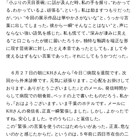
「小ぶりの天目茶碗」に話が及んだ時、私の手を握り、“わかって
る、わかっているよ、頑張る”、という。私は励ますつもりだった
が、つい “今回の展示作品は華やかさがないな”と、うっかり言
葉に出してしまった。彼から一瞬“そんなことはない”と、声に
ならない強い語気を感じた。私も慌てて、“深みが凄みに見え
る”と口ごもったが彼に届いたろうか。独特な釉調を端正な形
に現す芸術家に対し、たとえ本音であったとしても、
まして今
使えるはずもない言葉であった。それにしてもうかつだった。
６月２７日の朝にKHさんから『今日〇病院を退院です。次
回から外来診療です。元気に頑張ります。ご心配をお掛けして
おります。ありがとうございました』とのメール。発信時間か
らして病院での
朝食前、ベッドの上で書いたものだろう。私か
ら、『おはようございます。いま千葉のホテルです。メールに
KHさんの発信名、正直一瞬緊張しました。しかし、よかったで
すね。安心しました。そのうちに』、と返信した。
この「緊張」の言葉を使うのにはためらいがあった。正直、危な
いのかと感じたからだ。というのは、５年前に四日市在住の二