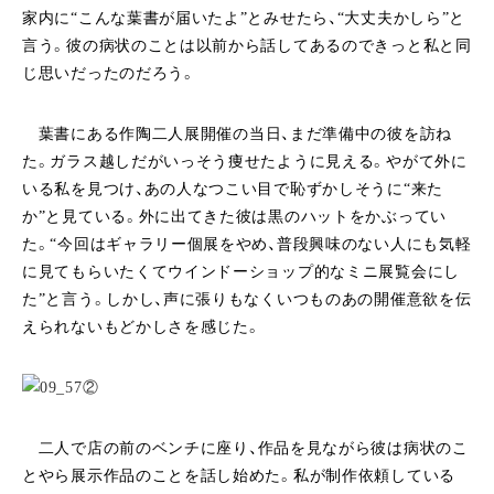
家内に“こんな葉書が届いたよ”とみせたら、“大丈夫かしら”と
言う。彼の病状のことは以前から話してあるのできっと私と同
じ思いだったのだろう。
葉書にある作陶二人展開催の当日、まだ準備中の彼を訪ね
た。ガラス越しだがいっそう痩せたように見える。やがて外に
いる私を見つけ、あの人なつこい目で恥ずかしそうに“来た
か”と見ている。外に出てきた彼は黒のハットをかぶってい
た。“今回はギャラリー個展をやめ、普段興味のない人にも気軽
に見てもらいたくてウインドーショップ的なミニ展覧会にし
た”と言う。しかし、声に張りもなくいつものあの開催意欲を伝
えられないもどかしさを感じた。
二人で店の前のベンチに座り、作品を見ながら彼は病状のこ
とやら展示作品のことを話し始めた。私が制作依頼している