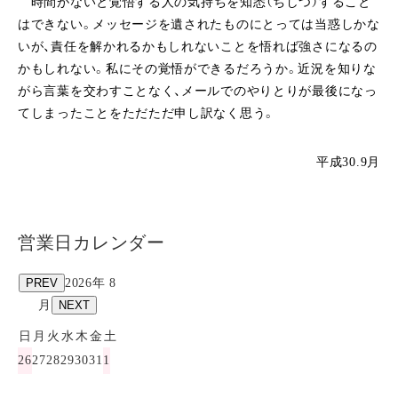
時間がないと覚悟する人の気持ちを知悉（ちしつ）すること
はできない。メッセージを遺されたものにとっては当惑しかな
いが、責任を解かれるかもしれないことを悟れば強さになるの
かもしれない。私にその覚悟ができるだろうか。近況を知りな
がら言葉を交わすことなく、メールでのやりとりが最後になっ
てしまったことをただただ申し訳なく思う。
平成30.9月
営業日カレンダー
PREV
2026年 8
月
NEXT
日
月
火
水
木
金
土
26
27
28
29
30
31
1