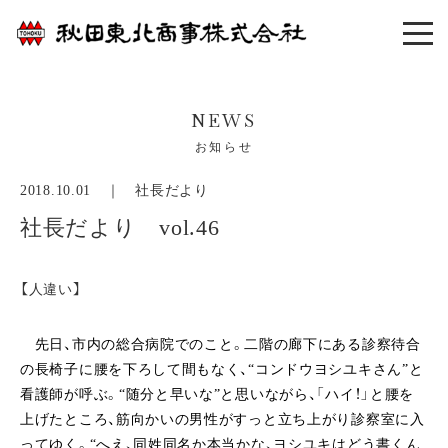
NEWS
お知らせ
2018.10.01 ｜
社長だより
社長だより vol.46
【人違い】
先日、市内の総合病院でのこと。二階の廊下にある診察待合
の長椅子に腰を下ろして間もなく、“コンドウヨシユキさん”と
看護師が呼ぶ。“随分と早いな”と思いながら、「ハイ！」と腰を
上げたところ、筋向かいの男性がすっと立ち上がり診察室に入
ってゆく。“へえ、同姓同名か本当かな、ヨシユキはどう書くん