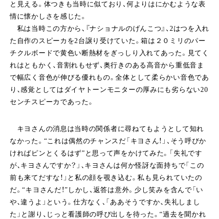
と見える。体つきも当時に似ており、何よりはにかむような表
情に懐かしさを感じた。
私は当時この方から、『ナショナルのげんこつ』、2はつを入れ
た自作のスピーカを2台譲り受けていた。箱は２０ミリのパー
チクルボードで黄色い断熱材をぎっしり入れてあった。見てく
れはともかく、音割れもせず、奥行きのある高音から重低音ま
で幅広く音色が伸びる優れもの。全体として柔らかい音色であ
り、感覚としてはダイヤトーンモニターの厚みにも劣らない20
センチスピーカであった。
キヨさんの消息は当時の関係者に尋ねてもようとして知れ
なかった。“これは偶然のチャンスだ「キヨさん！」、そう呼びか
ければピンとくるはず”と思って声をかけてみた。「失礼です
が、キヨさんですか？」、キヨさんは何か怪訝な面持ちで「この
前も来てだすな！」と私の顔を覗き込む。私も見られていたの
だ。“キヨさんだ！”しかし、返答は意外。少し笑みを含んで「い
や、違うよ」という。仕方なく、「ああそうですか、失礼しまし
た」と謝り、じっと看護師の呼び出しを待った。“過去を聞かれ