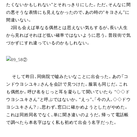
たくないかもしれない”とそれっきりにした。ただ、そんなに間
の悪そうな表情にも見えなかったので、あの時の“キヨさん”に
間違いない。
2回も会えば単なる偶然とは思えない気もするが、長い人生
から見ればそれほど低い確率ではないように思う。普段街で気
づかずにすれ違っているのかもしれない。
そして昨日、同病院で嘘みたいなことに出会った。あの『コ
ンドウヨシユキ』さんを会計で見つけた。服装も同じだ。これ
も偶然か。呼び名をじっと耳を凝らして聞いていたら “◇◇ド
ウヨシユキさん”と呼ぶではないか。“えっ”、「今の人、◇◇ドウ
ヨシユキさん？」、思わず、窓口に確かめようとしたがやめた。
これは同姓同名でなく、単に聞き違いのようだ。帰って電話帳
で調べたら本名字はなく私も初めて出会う名字だった。