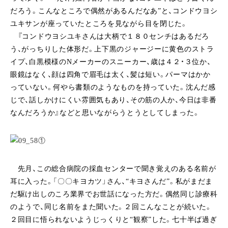
だろう。こんなところで偶然があるんだなあ”と、コンドウヨシ
ユキサンが座っていたところを見ながら目を閉じた。
『コンドウヨシユキさんは大柄で１８０センチはあるだろ
う、がっちりした体形だ。上下黒のジャージーに黄色のストラ
イプ、白黒模様のNメーカーのスニーカー、歳は４２・３位か、
眼鏡はなく、顔は四角で眉毛は太く、髪は短い。パーマはかか
っていない。何やら書類のようなものを持っていた。沈んだ感
じで、話しかけにくい雰囲気もあり、その筋の人か、今日は非番
なんだろうか』などと思いながらうとうとしてしまった。
先月、この総合病院の採血センターで聞き覚えのある名前が
耳に入った。「〇〇キヨカツ」さん、“キヨさんだ”。私がまだま
だ駆け出しのころ業界でお世話になった方だ。偶然同じ診療科
のようで、同じ名前をまた聞いた。２回こんなことが続いた。
２回目に悟られないようじっくりと“観察”した。七十半ば過ぎ