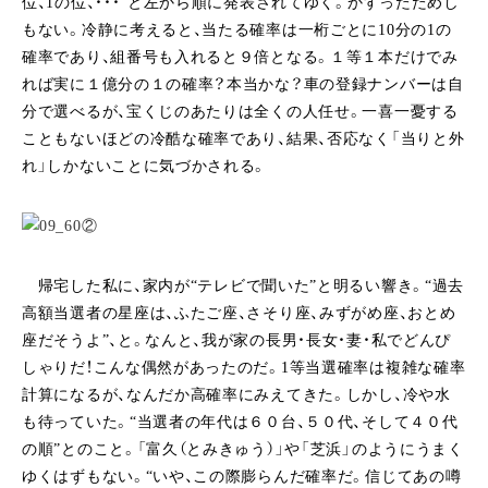
位、1の位、・・・”と左から順に発表されてゆく。かすったためし
もない。冷静に考えると、当たる確率は一桁ごとに10分の1の
確率であり、組番号も入れると９倍となる。１等１本だけでみ
れば実に１億分の１の確率？本当かな？車の登録ナンバーは自
分で選べるが、宝くじのあたりは全くの人任せ。一喜一憂する
こともないほどの冷酷な確率であり、結果、否応なく「当りと外
れ」しかないことに気づかされる。
帰宅した私に、家内が“テレビで聞いた”と明るい響き。“過去
高額当選者の星座は、ふたご座、さそり座、みずがめ座、おとめ
座だそうよ”、と。なんと、我が家の長男・長女・妻・私でどんぴ
しゃりだ！こんな偶然があったのだ。1等当選確率は複雑な確率
計算になるが、なんだか高確率にみえてきた。しかし、冷や水
も待っていた。“当選者の年代は６０台、５０代、そして４０代
の順”とのこと。「富久（とみきゅう）」や「芝浜」のようにうまく
ゆくはずもない。“いや、この際膨らんだ確率だ。信じてあの噂