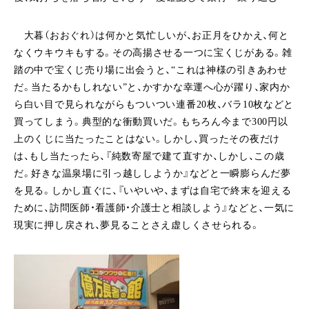
大暮（おおぐれ）は何かと気忙しいが、お正月をひかえ、何と
なくウキウキもする。その高揚させる一つに宝くじがある。雑
踏の中で宝くじ売り場に出会うと、“これは神様の引きあわせ
だ。当たるかもしれない”と、かすかな幸運へ心が躍り、家内か
ら白い目で見られながらもついつい連番20枚、バラ10枚などと
買ってしまう。典型的な衝動買いだ。もちろん今まで300円以
上のくじに当たったことはない。しかし、買ったその夜だけ
は、もし当たったら、『純数寄屋で建て直すか、しかし、この歳
だ。好きな温泉場に引っ越ししようか』などと一瞬膨らんだ夢
を見る。しかし直ぐに、『いやいや、まずは自宅で終末を迎える
ために、訪問医師・看護師・介護士と相談しよう』などと、一気に
現実に押し戻され、夢見ることさえ虚しくさせられる。