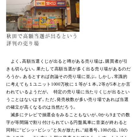
よく、高額当選くじが出ると噂がある売り場は、購買者が引
きも切らない。果たして高額当選が多く出る売り場があるのだ
ろうか。あるとすれば勿論その売り場に並ぶ。しかし、常識的
に考えても１ユニット1000万枚に１等が１本、2等が5本とか言
われているようだが、 特定の売り場に当たりくじが出るとい
うことはないはず。ただ、発売枚数が多い売り場であれば当選
の確立が高くなるのは当然だろう。
滅多にテレビで抽選会をみることもないが、0から9までの数
字が等間隔で割り付けられている円盤風車に音楽が終わると
同時に“ビシッ・ビシッ“と矢が放たれ、“組番号、100の位、10の