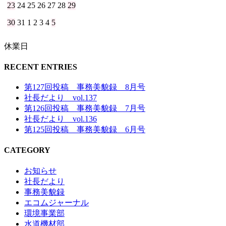
23
24
25
26
27
28
29
30
31
1
2
3
4
5
休業日
RECENT ENTRIES
第127回投稿 事務美貌録 8月号
社長だより vol.137
第126回投稿 事務美貌録 7月号
社長だより vol.136
第125回投稿 事務美貌録 6月号
CATEGORY
お知らせ
社長だより
事務美貌録
エコムジャーナル
環境事業部
水道機材部