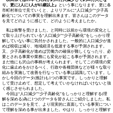
り、更に2人に1人が65歳以上』
という事になります。更に各
市町村単位で見ていくと、よりリアルに“人口減少”“少子高
齢化”についての事実を理解出来ます。皆さんはこのデータ
を見てどのように感じて、どのように考えましたか。
私は衝撃を受けました。と同時に以前から環境の変化とし
て取り上げられている“人口減少”“少子高齢化”をしっかり理
解していない事に気付かされました。一般的に人口減少が進
めば税収は減り、地域経済も低迷する事が予測されます。
又、少子高齢化が進めば労働力の確保が難しくなったり、必
要とされる事業や業務にも変化が起こる事が予測されます。
まだ他にも沢山の事柄が考えられます。そしてこの環境の変
化に歯止めをかけるべく、行政や各種団体などが様々な取り
組みを実施して改善を行なっている事は認識しています。し
かし今回のデータ(推計)も1つの事実です。しっかりと理解
して受け止めて、想定して考えていかなければいけないと強
く感じさせられました。
今回は“人口減少”“少子高齢化”をしっかりと理解する(理
解を深める)為に1つのデータを皆さんにご紹介しました。私
はこのデータを見て、より現実的に直面している事実につい
て理解を深める事が出来ました。やはり、しっかりと理解す