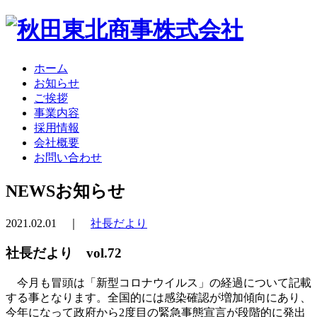
ホーム
お知らせ
ご挨拶
事業内容
採用情報
会社概要
お問い合わせ
NEWS
お知らせ
2021.02.01 ｜
社長だより
社長だより vol.72
今月も冒頭は「新型コロナウイルス」の経過について記載
する事となります。全国的には感染確認が増加傾向にあり、
今年になって政府から2度目の緊急事態宣言が段階的に発出