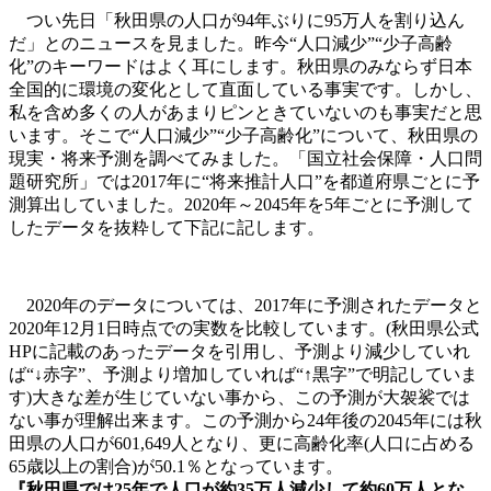
つい先日「秋田県の人口が94年ぶりに95万人を割り込ん
だ」とのニュースを見ました。昨今“人口減少”“少子高齢
化”のキーワードはよく耳にします。秋田県のみならず日本
全国的に環境の変化として直面している事実です。しかし、
私を含め多くの人があまりピンときていないのも事実だと思
います。そこで“人口減少”“少子高齢化”について、秋田県の
現実・将来予測を調べてみました。「国立社会保障・人口問
題研究所」では2017年に“将来推計人口”を都道府県ごとに予
測算出していました。2020年～2045年を5年ごとに予測して
したデータを抜粋して下記に記します。
2020年のデータについては、2017年に予測されたデータと
2020年12月1日時点での実数を比較しています。(秋田県公式
HPに記載のあったデータを引用し、予測より減少していれ
ば“↓赤字”、予測より増加していれば“↑黒字”で明記していま
す)大きな差が生じていない事から、この予測が大袈裟では
ない事が理解出来ます。この予測から24年後の2045年には秋
田県の人口が601,649人となり、更に高齢化率(人口に占める
65歳以上の割合)が50.1％となっています。
『秋田県では25年で人口が約35万人減少して約60万人とな