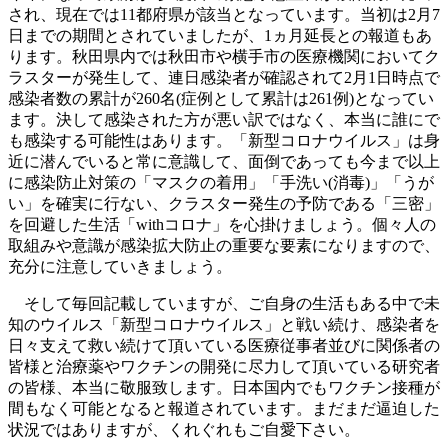
され、現在では11都府県が該当となっています。当初は2月7
日までの期間とされていましたが、1ヵ月延長との報道もあ
ります。秋田県内では秋田市や横手市の医療機関においてク
ラスターが発生して、連日感染者が確認されて2月1日時点で
感染者数の累計が260名(症例として累計は261例)となってい
ます。決して感染された方が悪い訳ではなく、本当に誰にで
も感染する可能性はあります。「新型コロナウイルス」は身
近に潜んでいると常に意識して、面倒であっても今まで以上
に感染防止対策の「マスクの着用」「手洗い(消毒)」「うが
い」を確実に行ない、クラスター発生の予防である「三密」
を回避した生活「withコロナ」を心掛けましょう。個々人の
取組みや意識が感染拡大防止の重要な要素になりますので、
充分に注意していきましょう。
そして毎回記載していますが、ご自身の生活もある中で未
知のウイルス「新型コロナウイルス」と戦い続け、感染者を
日々支えて救い続けて頂いている医療従事者並びに関係者の
皆様と治療薬やワクチンの開発に尽力して頂いている研究者
の皆様、本当に敬服致します。日本国内でもワクチン接種が
間もなく可能となると報道されています。まだまだ逼迫した
状況ではありますが、くれぐれもご自愛下さい。