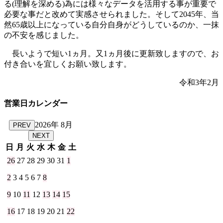
る(理解を深める)為には様々なデータを活用する事が重要で
必要な事だと改めて実感させられました。そして2045年、当
然65歳以上になっている自分自身がどうしているのか、一抹
の不安を感じました。
長いようで短い1ヵ月。又1ヵ月後に更新致しますので、お
付き合いを宜しくお願い致します。
令和3年2月
営業日カレンダー
2026年 8月
PREV
NEXT
日
月
火
水
木
金
土
26
27
28
29
30
31
1
2
3
4
5
6
7
8
9
10
11
12
13
14
15
16
17
18
19
20
21
22