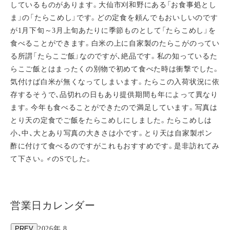
しているものがあります。大仙市刈和野にある「お食事処とし
ま」の「たらこめし」です。どの定食を頼んでもおいしいのです
が1月下旬～3月上旬あたりに季節ものとして「たらこめし」を
食べることができます。白米の上に自家製のたらこがのってい
る所謂「たらこご飯」なのですが、絶品です。私の知っているた
らこご飯とはまったくの別物で初めて食べた時は衝撃でした。
気付けば白米が無くなってしまいます。たらこの入荷状況に依
存するそうで、品切れの日もあり提供期間も年によって異なり
ます。今年も食べることができたので満足しています。写真は
とり天の定食でご飯をたらこめしにしました。たらこめしは
小、中、大とあり写真の大きさは小です。とり天は自家製ポン
酢に付けて食べるのですがこれもおすすめです。是非訪れてみ
て下さい。♂のSでした。
営業日カレンダー
PREV
2026年 8