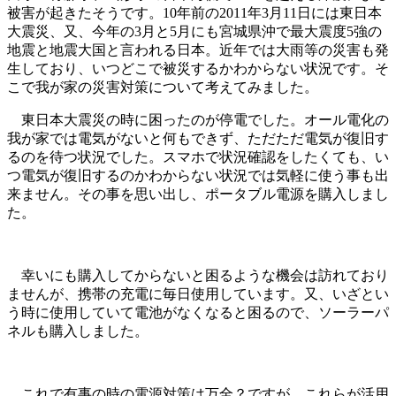
被害が起きたそうです。10年前の2011年3月11日には東日本
大震災、又、今年の3月と5月にも宮城県沖で最大震度5強の
地震と地震大国と言われる日本。近年では大雨等の災害も発
生しており、いつどこで被災するかわからない状況です。そ
こで我が家の災害対策について考えてみました。
東日本大震災の時に困ったのが停電でした。オール電化の
我が家では電気がないと何もできず、ただただ電気が復旧す
るのを待つ状況でした。スマホで状況確認をしたくても、い
つ電気が復旧するのかわからない状況では気軽に使う事も出
来ません。その事を思い出し、ポータブル電源を購入しまし
た。
幸いにも購入してからないと困るような機会は訪れており
ませんが、携帯の充電に毎日使用しています。又、いざとい
う時に使用していて電池がなくなると困るので、ソーラーパ
ネルも購入しました。
これで有事の時の電源対策は万全？ですが、これらが活用