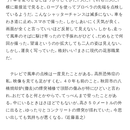
横に最接近で見ると、ロープを使ってプロペラの先端を点検し
ているようだ。こんなシャッターチャンスは滅多にない。車を
わき道に止め、スマホで撮った。しかしあいにく天気が良く、
画面が全くと言っていいほど反射して見えない。しかも、走っ
て風車のそばに駆け寄ったので手振れがひどく、だめもとで何
回か撮った。望遠というのか拡大しても二人の姿は見えない。
しかし、運良く写っていた。格好いい！まさに現代の花形職業
だ。
テレビで風車の点検は一度見たことがある。高所恐怖症の
私。映像を見ても足がすくむ。４０年も前のこと。秋田市の八
橋焼却炉(撤去)の煙突補修で頂部の傷みが特にひどいと言わ
れ、おだてると何とかやらで、てっぺんまで登ったことがあ
る。中にいるときはさほどでもないが、高さ５０メートルの外
に出ると、ゆったりとコンクリートの煙突が揺れていた。今思
い出しても気持ちが悪くなる。（近藤嘉之）