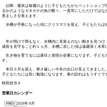
以降、週末は毎週のように子どもたちからペットショップ行
るかのようなカタカナの魚の数々。一度耳にしただけではな
羨ましさを覚えます。
水槽が手狭になった頃にクリスマスを迎え、子どもたちは祖
年が明けて間もなく、水槽内に見覚えのない動きを見つけ、
成長を見守ること約１ヵ月、水槽に戻した頃は遠慮深く水草
生き物を育てるには責任と覚悟が必要になります。子どもた
す。
本日３月を迎え、寒さ厳しい今冬の出口が見えてきました。
子どもたちには良い勉強になります。春の訪れはもうすぐで
秋田担当Ａ
営業日カレンダー
2026年 8月
PREV