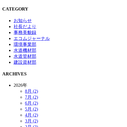
CATEGORY
お知らせ
社長だより
事務美貌録
エコムジャーナル
環境事業部
水道機材部
水道管材部
建設資材部
ARCHIVES
2026年
8月 (2)
7月 (2)
6月 (2)
5月 (2)
4月 (2)
3月 (2)
2月 (2)