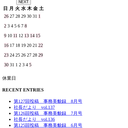
NEXT
日
月
火
水
木
金
土
26
27
28
29
30
31
1
2
3
4
5
6
7
8
9
10
11
12
13
14
15
16
17
18
19
20
21
22
23
24
25
26
27
28
29
30
31
1
2
3
4
5
休業日
RECENT ENTRIES
第127回投稿 事務美貌録 8月号
社長だより vol.137
第126回投稿 事務美貌録 7月号
社長だより vol.136
第125回投稿 事務美貌録 6月号