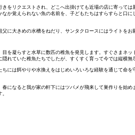
きをリクエストされ、どこへ出掛けても近場の店に寄っては
かなか覚えられない魚の名前を、子どもたちはすらすらと口に
父に大きめの水槽をねだり、サンタクロースにはライトをお
目を凝らすと水草に数匹の稚魚を発見します。すぐさまネッ
に隠れていた稚魚たちでしたが、すくすく育って今では縦横無
ちには餌やりや水換えをはじめいろいろな経験を通じて命を
春になると我が家の軒下にはツバメが飛来して巣作りを始め
す。