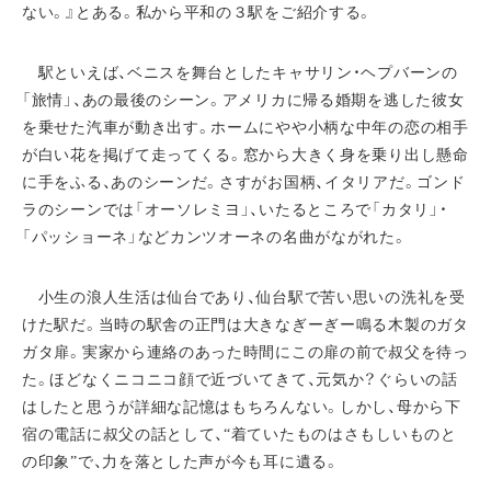
ない。』とある。私から平和の３駅をご紹介する。
駅といえば、ベニスを舞台としたキャサリン・ヘプバーンの
「旅情」、あの最後のシーン。アメリカに帰る婚期を逃した彼女
を乗せた汽車が動き出す。ホームにやや小柄な中年の恋の相手
が白い花を掲げて走ってくる。窓から大きく身を乗り出し懸命
に手をふる、あのシーンだ。さすがお国柄、イタリアだ。ゴンド
ラのシーンでは「オーソレミヨ」、いたるところで「カタリ」・
「パッショーネ」などカンツオーネの名曲がながれた。
小生の浪人生活は仙台であり、仙台駅で苦い思いの洗礼を受
けた駅だ。当時の駅舎の正門は大きなぎーぎー鳴る木製のガタ
ガタ扉。実家から連絡のあった時間にこの扉の前で叔父を待っ
た。ほどなくニコニコ顔で近づいてきて、元気か？ぐらいの話
はしたと思うが詳細な記憶はもちろんない。しかし、母から下
宿の電話に叔父の話として、“着ていたものはさもしいものと
の印象”で、力を落とした声が今も耳に遺る。