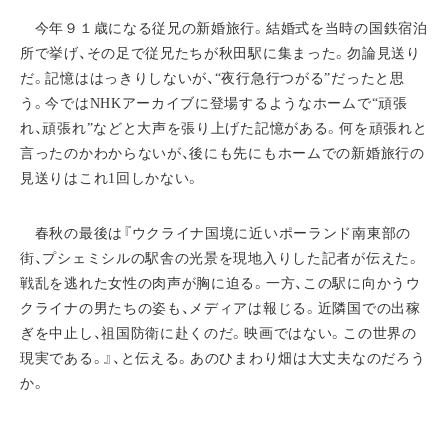
今年９１歳になる従兄の新婚旅行。結婚式を当時の国鉄宿泊
所で挙げ、その足で従兄たちが秋田駅に集まった。勿論見送り
だ。記憶ははっきりしないが、“夜行急行つがる”だったと思
う。今ではNHKアーカイブに登場するようなホームで“頑張
れ、頑張れ”などと大声を張り上げた記憶がある。何を頑張れと
言ったのかわからないが、後にも先にもホームでの新婚旅行の
見送りはこれ1回しかない。
春秋の最後は『ウクライナ国境に近いポーランド南東部の
街、プシェミシルの駅舎の光景を現地入りした記者が伝えた。
戦乱を逃れた女性の肉声が胸に迫る。一方、この駅に向かうウ
クライナの男たちの姿も、メディアは報じる。近隣国での出稼
ぎを中止し、祖国防衛に赴くのだ。映画ではない。この世界の
現実である。』、と伝える。あのひまわり畑は大丈夫なのだろう
か。