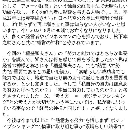
として「アメーバ経営」という独自の経営手法で素晴らしい
功績を残し、多くの経営者に影響を与える人物です。又、平
成22年には赤字続きだった日本航空の会長に無報酬で就任
し、3年足らずで再上場させた事は知らない人がいないと思
います。今年2022年8月に90歳でお亡くなりになりました
が、多くの経営者やビジネスマンの心を掴んでおり、松下幸
之助さんと共に“経営の神様”と称されています。
今回の「稲盛和夫さん」の『努力と能力ではどちらが重要
か』を読んで、皆さんは何を感じて何を考えましたか？私は
経営の神様と称される「稲盛和夫さん」でも“熱意”や“努
力”が重要であるとの思いを読み、「素晴らしい成功者でも
能力ではなく、地道で当たり前のように感じる努力を重要視
するか」と少し驚きました。そして「私自身の努力は熱意あ
る努力と呼べるのか？」「本当に努力しているのか？」と考
えさせられました。又、“考え方 ＝ ポジティブシンキン
グ”との考え方が大切だという事については、私が常に思っ
ている事なので「経営の神様と同じだ！」と嬉しくなりまし
た。
今後は今まで以上に『“熱意ある努力”を惜しまず“ポジテ
ィブシンキング”で物事に取り組む事が“素晴らしい結果”に