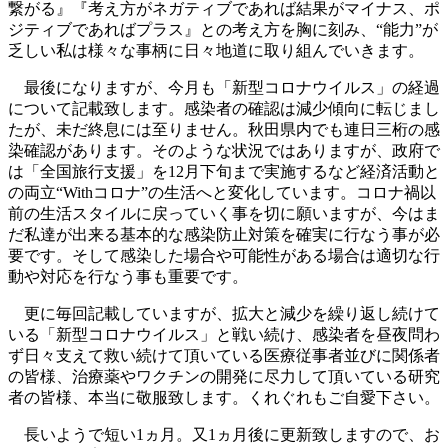
繋がる』『考え方がネガティブであれば結果がマイナス、ポ
ジティブであればプラス』との考え方を胸に刻み、“能力”が
乏しい私は様々な事柄に日々地道に取り組んでいきます。
最後になりますが、今月も「新型コロナウイルス」の経過
について記載致します。感染者の確認は減少傾向に転じまし
たが、未だ終息には至りません。秋田県内でも連日三桁の感
染確認があります。そのような状況ではありますが、政府で
は「全国旅行支援」を12月下旬まで実施するなど経済活動と
の両立“Withコロナ”の生活へと変化しています。コロナ禍以
前の生活スタイルに戻っていく事を切に願いますが、今はま
だ私達が出来る基本的な感染防止対策を確実に行なう事が必
要です。そして感染した場合や可能性がある場合は適切な行
動や対応を行なう事も重要です。
更に毎回記載していますが、拡大と減少を繰り返し続けて
いる「新型コロナウイルス」と戦い続け、感染者を昼夜問わ
ず日々支えて救い続けて頂いている医療従事者並びに関係者
の皆様、治療薬やワクチンの開発に尽力して頂いている研究
者の皆様、本当に敬服致します。くれぐれもご自愛下さい。
長いようで短い1ヵ月。又1ヵ月後に更新致しますので、お