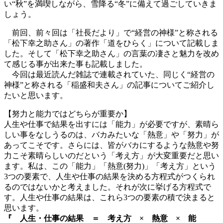
い“秋”を満喫しながら、雪降る“冬”に備えて過ごしていきま
しょう。
前回、前々回は「社長だより」で“経営の神様”と称される
「松下幸之助さん」の著作「道をひらく」について記載しま
した。そして「松下幸之助さん」の言葉の凄さと魅力を改め
て感じる事が出来た事も記載しました。
今回は最近読んだ雑誌で連載されていた、同じく“経営の
神様”と称される「稲盛和夫さん」の記事についてご紹介し
たいと思います。
【努力と能力ではどちらが重要か】
人生や仕事で結果を出すには「能力」が必要ですが、素晴ら
しい事をなしうるのは、バカみたいな「熱意」や「努力」が
あってこそです。さらには、皆がバカにするような熱意や努
力こそ素晴らしいのだという「考え方」が大変重要だと思い
ます。私は、この「能力」「熱意(努力)」「考え方」という
3つの要素で、人生や仕事の結果を決める方程式がつくられ
るのではないかと考えました。それが次に挙げる方程式で
す。人生や仕事の結果は、これら3つの要素の積で決まると
思います。
『 人生・仕事の結果 ＝ 考え方 × 熱意 × 能