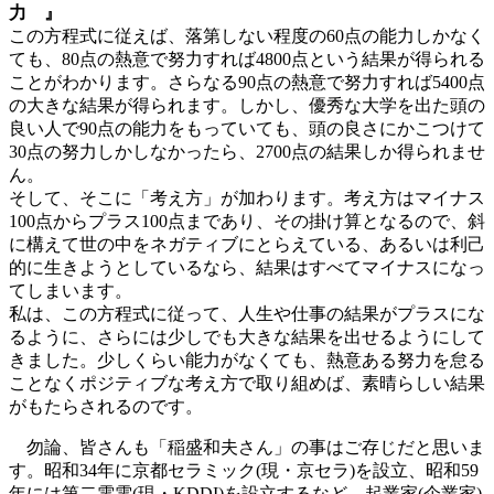
力 』
この方程式に従えば、落第しない程度の60点の能力しかなく
ても、80点の熱意で努力すれば4800点という結果が得られる
ことがわかります。さらなる90点の熱意で努力すれば5400点
の大きな結果が得られます。しかし、優秀な大学を出た頭の
良い人で90点の能力をもっていても、頭の良さにかこつけて
30点の努力しかしなかったら、2700点の結果しか得られませ
ん。
そして、そこに「考え方」が加わります。考え方はマイナス
100点からプラス100点まであり、その掛け算となるので、斜
に構えて世の中をネガティブにとらえている、あるいは利己
的に生きようとしているなら、結果はすべてマイナスになっ
てしまいます。
私は、この方程式に従って、人生や仕事の結果がプラスにな
るように、さらには少しでも大きな結果を出せるようにして
きました。少しくらい能力がなくても、熱意ある努力を怠る
ことなくポジティブな考え方で取り組めば、素晴らしい結果
がもたらされるのです。
勿論、皆さんも「稲盛和夫さん」の事はご存じだと思いま
す。昭和34年に京都セラミック(現・京セラ)を設立、昭和59
年には第二電電(現・KDDI)を設立するなど、起業家(企業家)