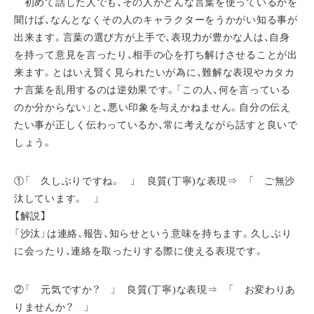
初めて話した人でも、その人がどんな言葉を使っているかを
聞けば、なんとなくその人のキャラクターをうかがい知る事が
出来ます。言葉の選び方が上手で、表現力が豊かな人は、自身
を持って意見を言ったり、相手の心を打ち解けさせることが出
来ます。とはいえ賢く見られたいが為に、難解な表現やカタカ
ナ言葉を乱用するのは逆効果です。「この人、何を言っている
のか分からない」と、悪い印象を与えかねません。自分の伝え
たい事が正しく伝わっているか、常に考えながら話すと良いで
しょう。
①「 久しぶりですね。 」 良質(丁寧)な表現⇒ 「 ご無沙
汰しています。 」
【解説】
「沙汰」は連絡、報告、知らせという意味を持ちます。久しぶり
に会ったり、連絡を取ったりする際に使える表現です。
②「 元気ですか？ 」 良質(丁寧)な表現⇒ 「 お変わりあ
りませんか？ 」