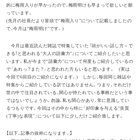
的に梅雨入りが早かったので、梅雨明けも早まって欲しいと願
っています。
(先月の社長だより冒頭で“梅雨入り”について記載しましたの
で、今月は“梅雨明け”です。)
今月は最近読んだ雑誌で特集していた『頭がいい話し方～で
きる！と思われる“大人の語彙力”』についてご紹介したいと思
います。私が今まで“語彙力”について何度もご紹介しているの
で「あれっ？また？」と思われた方もいると思います。 (実は
今回で6回目のご紹介になります。) しかし、毎回同じ雑誌や
特集からご紹介している訳ではありません。つまり、それだけ
世の中で注目されている、関心が持たれている事柄だという事
ではないでしょうか。勿論、私も関心があり、常に意識してい
るつもりです。今回はその中から特に「好印象を与える“良質
(丁寧)な表現”」について以下に少しだけご紹介致します。
【以下、記事の抜粋になります。】