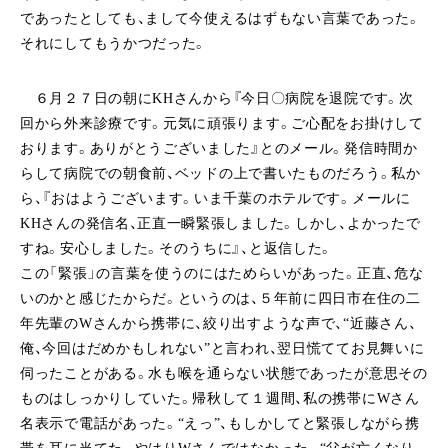
であったとしても、
まして今使えるはずもない言葉であった。
それにしてもうかつだった。
６月２７日の朝にKHさんから『今日〇病院を退院です。次
回から外来診療です。元気に頑張ります。ご心配をお掛けして
おります。ありがとうございました』とのメール。発信時間か
らして病院での
朝食前、ベッドの上で書いたものだろう。私か
ら、『おはようございます。いま千葉のホテルです。メールに
KHさんの発信名、正直一瞬緊張しました。しかし、よかったで
すね。安心しました。そのうちに』、と返信した。
この「緊張」の言葉を使うのにはためらいがあった。正直、危な
いのかと感じたからだ。というのは、５年前に四日市在住の二
年先輩のWさんから携帯に、絞り出すような声で、“近藤さん、
俺、今回はだめかもしれない”と言われ、翌日慌ててお見舞いに
伺ったことがある。水も喉を通らない状態であったが意思その
ものはしっかりしていた。帰秋して１週間、私の携帯にWさん
名表示で電話があった。“えっ”、もしかしてと緊張しながら携