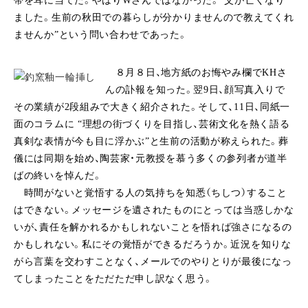
帯を耳に当てた。やはりWさんではなかった。“父が亡くなり
ました。生前の秋田での暮らしが分かりませんので教えてくれ
ませんか”という問い合わせであった。
８月８日、地方紙のお悔やみ欄でKHさ
んの訃報を知った。翌9日、顔写真入りで
その業績が2段組みで大きく紹介された。そして、11日、同紙一
面のコラムに “理想の街づくりを目指し、芸術文化を熱く語る
真剣な表情が今も目に浮かぶ”と生前の活動が称えられた。葬
儀には同期を始め、陶芸家・元教授を慕う多くの参列者が道半
ばの終いを悼んだ。
時間がないと覚悟する人の気持ちを知悉（ちしつ）すること
はできない。メッセージを遺されたものにとっては当惑しかな
いが、責任を解かれるかもしれないことを悟れば強さになるの
かもしれない。私にその覚悟ができるだろうか。近況を知りな
がら言葉を交わすことなく、メールでのやりとりが最後になっ
てしまったことをただただ申し訳なく思う。