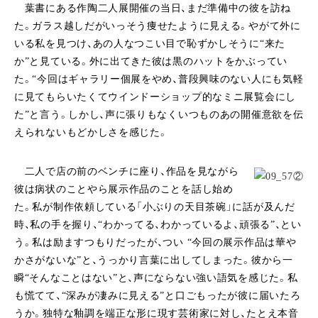
葉書にある作陶二人展開催の当日、まだ準備中の彼を訪ね
た。ガラス越しだがいっそう痩せたように見える。やがて外に
いる私を見つけ、あの人なつこい目で恥ずかしそうに“来た
か”と見ている。外に出てきた彼は黒のハットをかぶってい
た。“今回はギャラリー個展をやめ、普段興味のない人にも気軽
に見てもらいたくてウインドーショップ的なミニ展覧会にし
た”と言う。しかし、声に張りもなくいつものあの開催意欲を伝
えられないもどかしさを感じた。
二人で店の前のベンチに座り、作品を見ながら
彼は病状のことやら展示作品のことを話し始め
た。私が制作依頼している「小ぶりの天目茶碗」に話が及んだ
時、私の手を握り、“わかってる、わかっているよ、頑張る”、とい
う。私は励ますつもりだったが、つい “今回の展示作品は華や
かさがないな”と、うっかり言葉に出してしまった。彼から一
瞬“そんなことはない”と、声にならない強い語気を感じた。私
も慌てて、“深みが凄みに見える”と口ごもったが彼に届いたろ
うか。独特な釉調を端正な形に現す芸術家に対し、たとえ本音