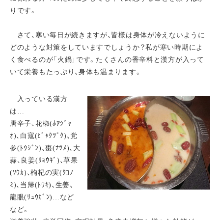
りです。
さて、寒い毎日が続きますが、皆様は身体が冷えないように
どのような対策をしていますでしょうか？私が寒い時期によ
く食べるのが「火鍋」です。たくさんの香辛料と漢方が入って
いて栄養もたっぷり、身体も温まります。
入っている漢方
は…
唐辛子、花椒(ﾎｱｼﾞｬ
ｵ)、白寇(ﾋﾞｬｸﾂﾞｸ)、党
参(ﾄｳｼﾞﾝ)、棗(ﾅﾂﾒ)、大
蒜、良姜(ﾘｮｳｷﾞ)、草果
(ｿｳｶ)、枸杞の実(ｸｺﾉ
ﾐ)、当帰(ﾄｳｷ)、生姜、
龍眼(ﾘｭｳｶﾞﾝ)…など
など。