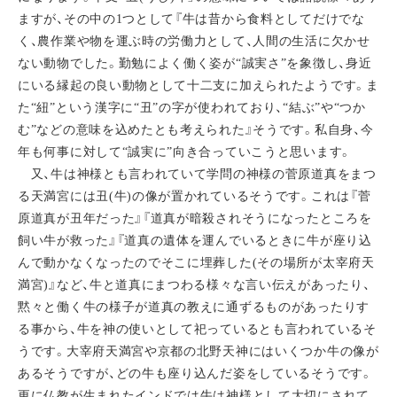
ますが、その中の1つとして『牛は昔から食料としてだけでな
く、農作業や物を運ぶ時の労働力として、人間の生活に欠かせ
ない動物でした。勤勉によく働く姿が“誠実さ”を象徴し、身近
にいる縁起の良い動物として十二支に加えられたようです。ま
た“紐”という漢字に“丑”の字が使われており、“結ぶ”や“つか
む”などの意味を込めたとも考えられた』そうです。私自身、今
年も何事に対して“誠実に”向き合っていこうと思います。
又、牛は神様とも言われていて学問の神様の菅原道真をまつ
る天満宮には丑(牛)の像が置かれているそうです。これは『菅
原道真が丑年だった』『道真が暗殺されそうになったところを
飼い牛が救った』『道真の遺体を運んでいるときに牛が座り込
んで動かなくなったのでそこに埋葬した(その場所が太宰府天
満宮)』など、牛と道真にまつわる様々な言い伝えがあったり、
黙々と働く牛の様子が道真の教えに通ずるものがあったりす
る事から、牛を神の使いとして祀っているとも言われているそ
うです。大宰府天満宮や京都の北野天神にはいくつか牛の像が
あるそうですが、どの牛も座り込んだ姿をしているそうです。
更に仏教が生まれたインドでは牛は神様として大切にされて