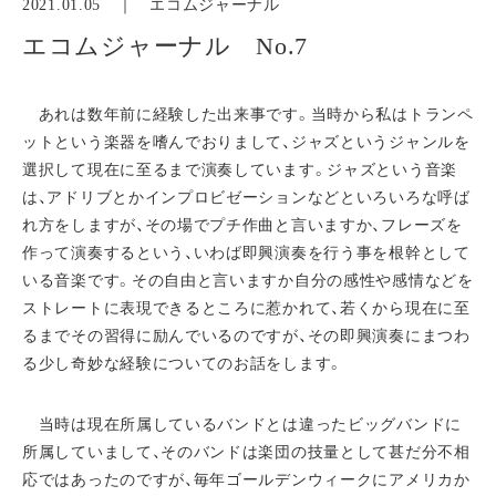
2021.01.05 ｜
エコムジャーナル
エコムジャーナル No.7
あれは数年前に経験した出来事です。当時から私はトランペ
ットという楽器を嗜んでおりまして、ジャズというジャンルを
選択して現在に至るまで演奏しています。ジャズという音楽
は、アドリブとかインプロビゼーションなどといろいろな呼ば
れ方をしますが、その場でプチ作曲と言いますか、フレーズを
作って演奏するという、いわば即興演奏を行う事を根幹として
いる音楽です。その自由と言いますか自分の感性や感情などを
ストレートに表現できるところに惹かれて、若くから現在に至
るまでその習得に励んでいるのですが、その即興演奏にまつわ
る少し奇妙な経験についてのお話をします。
当時は現在所属しているバンドとは違ったビッグバンドに
所属していまして、そのバンドは楽団の技量として甚だ分不相
応ではあったのですが、毎年ゴールデンウィークにアメリカか