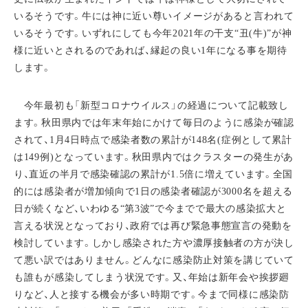
いるそうです。牛には神に近い尊いイメージがあると言われて
いるそうです。いずれにしても今年2021年の干支“丑(牛)”が神
様に近いとされるのであれば、縁起の良い1年になる事を期待
します。
今年最初も「新型コロナウイルス」の経過について記載致し
ます。秋田県内では年末年始にかけて毎日のように感染が確認
されて、1月4日時点で感染者数の累計が148名(症例として累計
は149例)となっています。秋田県内ではクラスターの発生があ
り、直近の半月で感染確認の累計が1.5倍に増えています。全国
的には感染者が増加傾向で1日の感染者確認が3000名を超える
日が続くなど、いわゆる“第3波”で今までで最大の感染拡大と
言える状況となっており、政府では再び緊急事態宣言の発動を
検討しています。しかし感染された方や濃厚接触者の方が決し
て悪い訳ではありません。どんなに感染防止対策を講じていて
も誰もが感染してしまう状況です。又、年始は新年会や挨拶廻
りなど、人と接する機会が多い時期です。今まで同様に感染防