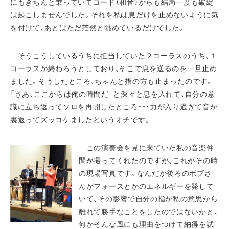
にもきちんと乗っていてコード（和音）からも結局一度も破綻
は起こしませんでした。それを私は息だけを止めないように気
を付けて、あとはただ茫然と眺めているだけでした。
そうこうしているうちに担当していた２コーラスのうち、１
コーラスが終わろうとしており、そこで息を送るのを一旦止め
ました。そうしたところ、ちゃんと指の方も止まったのです。
「さあ、ここからは俺の時間だ」と深々と息を入れて、自分の意
識に立ち返ってソロを再開したところ・・・力が入り過ぎて音が
裏返ってズッコケましたというオチです。
この演奏会を見に来ていた私の音楽仲
間が撮ってくれたのですが、これがその時
の現場写真です。なんだか後ろのボブさ
んがフォースとかのエネルギーを発して
いて、その影響で自分の指が私の意思から
離れて勝手なことをしたのではないかと、
何かそんな風にも理由をつけて納得を試