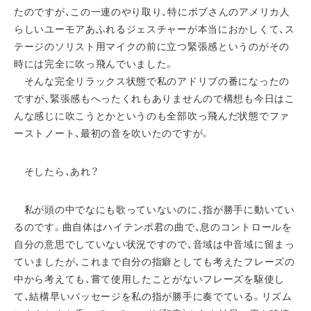
たのですが、この一連のやり取り、特にボブさんのアメリカ人
らしいユーモアあふれるジェスチャーが本当におかしくて、ス
テージのソリスト用マイクの前に立つ緊張感というのがその
時には完全に吹っ飛んでいました。
そんな完全リラックス状態で私のアドリブの番になったの
ですが、緊張感もへったくれもありませんので構想も今日はこ
んな感じに吹こうとかというのも全部吹っ飛んだ状態でファ
ーストノート、最初の音を吹いたのですが。
そしたら、あれ？
私が頭の中でなにも歌っていないのに、指が勝手に動いてい
るのです。曲自体はハイテンポ君の曲で、息のコントロールを
自分の意思でしていない状況ですので、音域は中音域に留まっ
ていましたが、これまで自分の指癖としても考えたフレーズの
中から考えても、嘗て使用したことがないフレーズを駆使し
て、結構早いパッセージを私の指が勝手に奏でている。リズム