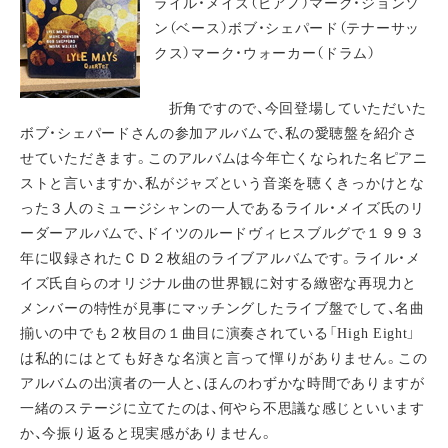
ライル・メイズ（ピアノ）マーク・ジョンソ
ン（ベース）ボブ・シェパード（テナーサッ
クス）マーク・ウォーカー（ドラム）
折角ですので、今回登場していただいた
ボブ・シェパードさんの参加アルバムで、私の愛聴盤を紹介さ
せていただきます。このアルバムは今年亡くなられた名ピアニ
ストと言いますか、私がジャズという音楽を聴くきっかけとな
った３人のミュージシャンの一人であるライル・メイズ氏のリ
ーダーアルバムで、ドイツのルードヴィヒスブルグで１９９３
年に収録されたＣＤ２枚組のライブアルバムです。ライル・メ
イズ氏自らのオリジナル曲の世界観に対する緻密な再現力と
メンバーの特性が見事にマッチングしたライブ盤でして、名曲
揃いの中でも２枚目の１曲目に演奏されている「High Eight」
は私的にはとても好きな名演と言って憚りがありません。この
アルバムの出演者の一人と、ほんのわずかな時間でありますが
一緒のステージに立てたのは、何やら不思議な感じといいます
か、今振り返ると現実感がありません。