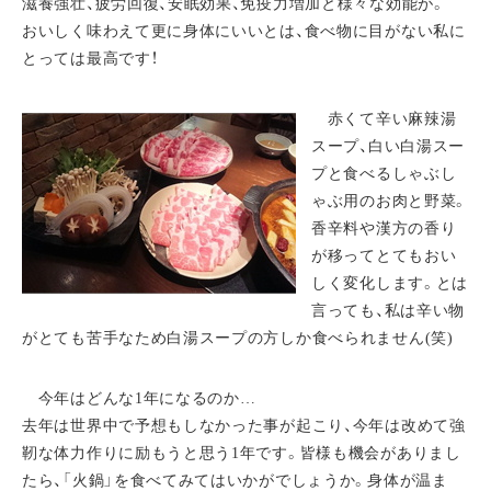
滋養強壮、疲労回復、安眠効果、免疫力増加と様々な効能が。
おいしく味わえて更に身体にいいとは、食べ物に目がない私に
とっては最高です！
赤くて辛い麻辣湯
スープ、白い白湯スー
プと食べるしゃぶし
ゃぶ用のお肉と野菜。
香辛料や漢方の香り
が移ってとてもおい
しく変化します。とは
言っても、私は辛い物
がとても苦手なため白湯スープの方しか食べられません(笑)
今年はどんな1年になるのか…
去年は世界中で予想もしなかった事が起こり、今年は改めて強
靭な体力作りに励もうと思う1年です。皆様も機会がありまし
たら、「火鍋」を食べてみてはいかがでしょうか。身体が温ま