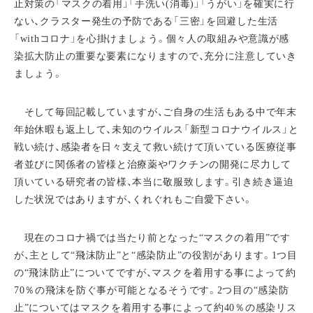
止対策の「マスクの着用」「手洗い(消毒)」「うがい」を確実に行
ない、クラスター発生の予防である「三密」を回避した生活
「withコロナ」を心掛けましょう。個々人の取組みや意識が感
染拡大防止の重要な要素になりますので、充分に注意していき
ましょう。
そして毎回記載していますが、ご自身の生活もある中で年末
年始休暇も返上して、未知のウイルス「新型コロナウイルス」と
戦い続け、感染者を日々支えて救い続けて頂いている医療従事
者並びに関係者の皆様と治療薬やワクチンの開発に尽力して
頂いている研究者の皆様、本当に敬服致します。引き続き逼迫
した状況ではありますが、くれぐれもご自愛下さい。
現在のコロナ禍では当たり前となった“マスクの着用”です
が、主として“飛沫防止”と“感染防止”の役割があります。1つ目
の“飛沫防止”についてですが、マスクを着用する事によって約
70％の飛沫を防ぐ事が可能となるそうです。2つ目の“感染防
止”についてはマスクを着用する事によって約40％の感染リス