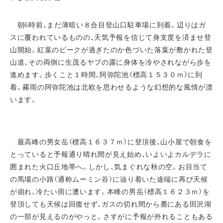
朝6時前、まだ薄暗い８合目登山口駐車場に到着。辺りはガ
スに覆われているものの、天気予報を信じて身支度を済ませ登
山開始。紅葉のピークが過ぎたのか色づいた落葉が敷かれた登
山道、その両側に生茂るヤブの露に身体を冷やされながら歩を
進めます。歩くこと１時間、阿弥陀池（標高１５３０ｍ）に到
着。霧雨の阿弥陀池は北欧を思わせるような幻想的な風情が漂
います。
最高峰の男女岳（標高１６３７ｍ）に登頂後、山小屋で朝食を
とっていると予報通り晴れ間が見え始め、いよいよカルデラに
囲まれた火口丘地帯へ。しかし、気まぐれな秋の空。お目当て
の馬場の小路（通称ムーミン谷）に辿り着いた途端に再び天候
が崩れ、冷たい雨に遭います。本峰の男岳（標高１６２３ｍ）を
登頂しても天候は回復せず、ガスの切れ間から麓にある田沢湖
の一部が見えるのがやっと。さすがに予報が外れることもある