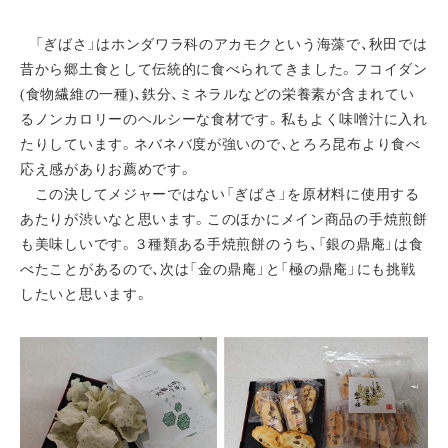
「ぎばさ」はホンダワラ科のアカモクという海藻で、秋田では
昔から郷土食として伝統的に食べられてきました。フコイダン
(食物繊維の一種)、鉄分、ミネラルなどの栄養素が含まれてい
るノンカロリーのヘルシーな食材です。私もよく味噌汁に入れ
たりしています。ネバネバ度が強いので、とろろ昆布より食べ
応え感がありお薦めです。
この決してメジャーではない「ぎばさ」を原材料に使用する
あたりが渋いなと思います。このほかにメイン商品の手焼煎餅
も美味しいです。３種類ある手焼煎餅のうち、「銀の鼎庵」は食
べたことがあるので、次は「金の鼎庵」と「極の鼎庵」にも挑戦
したいと思います。