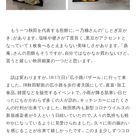
もう一つ秋田を代表する煎餅に、一乃穗さんの「しとぎ豆が
き」があります。塩味や硬さが丁度良く、黒豆がアクセントと
なっていて１枚食べると止まらない美味しさがあります。「鼎
庵」さんの煎餅もそうですが、自分ではなかなか買わないけど、
貰うと嬉しい秋田銘菓の一つだと思います。
話は変わりますが、10/17(日)「広小路バザール」に行って来
ました。JR秋田駅前の広小路を歩行者天国にして、産直・加工
食品、雑貨などを販売するイベントで、小雨が降る肌寒い日だ
ったにもかかわらず多くの人が訪れ、キッチンカーにはたくさ
んの行列が出来ていました。秋田県内も新型コロナウイルスの
新規感染者が０人という日続いていたので、人々の気持ちも軽
やかになっているように見受けられました。久々に街の賑わい
を感じることが出来て嬉しかったです。このまま少しずつコロ