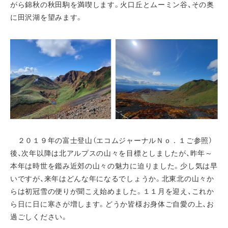
がら錦秋の秋田駒を満喫します。火口丘とムーミン谷、その奥
に田沢湖を望みます。
２０１９年の富士登山（エコムジャーナルＮｏ．１ご参照）
後、次年以降は北アルプスの山々を目標としましたが、昨年～
本年は時世を鑑み近郊の山々の魅力に迫りました。少し気は早
いですが、来年はどんな年になるでしょうか。北東北の山々か
らは初冠雪の便りが聞こえ始めました。１１月を迎え、これか
ら日に日に寒さが増します。どうか皆様お身体ご自愛の上、お
過ごしください。