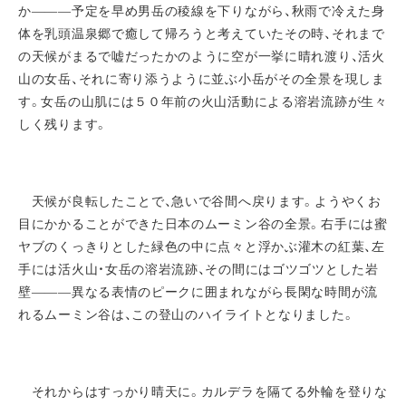
か―――予定を早め男岳の稜線を下りながら、秋雨で冷えた身
体を乳頭温泉郷で癒して帰ろうと考えていたその時、それまで
の天候がまるで嘘だったかのように空が一挙に晴れ渡り、活火
山の女岳、それに寄り添うように並ぶ小岳がその全景を現しま
す。女岳の山肌には５０年前の火山活動による溶岩流跡が生々
しく残ります。
天候が良転したことで、急いで谷間へ戻ります。ようやくお
目にかかることができた日本のムーミン谷の全景。右手には蜜
ヤブのくっきりとした緑色の中に点々と浮かぶ灌木の紅葉、左
手には活火山・女岳の溶岩流跡、その間にはゴツゴツとした岩
壁―――異なる表情のピークに囲まれながら長閑な時間が流
れるムーミン谷は、この登山のハイライトとなりました。
それからはすっかり晴天に。カルデラを隔てる外輪を登りな