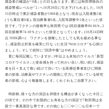
感染者の確認が『0名』との日もあります。更には秋田県独自の
感染警戒レベルが「2」へ10月28日に引き下げられました。10月
31日時点で累計感染者数が1908名となり、現在は入院者数3名
(うち重症者0名)、宿泊療養者6名、入院等調整中2名といった状
況です。ワクチンの接種率も秋田県では1回目接種率80.86％、2
回目接種率74.69％といった状況となっています。(10月24日時
点：NHK調べ) ワクチンを接種したとしても気を緩める事な
く、感染防止対策を確実に行なった生活“Withコロナ”を心掛け
ましょう。そして絶対に“誹謗中傷”はやめましょう。
更に毎回記載していますが、1年以上も未知のウイルス「新型
コロナウイルス」と使命感を持って向かい合い、戦い続け、感染
者を日々支えて救い続けて頂いている医療従事者並びに関係
者の皆様、治療薬やワクチンの開発に尽力して頂いている研究
者の皆様、心より敬服致します。くれぐれもご自愛下さい。
時節柄、様々な方の演説を拝聴する機会が多くなった今日こ
の頃です。その中で全国的にも有名な方の演説で『秋田県は全
国で一番真面目な県です、その他にも〇〇や〇〇も日本一で