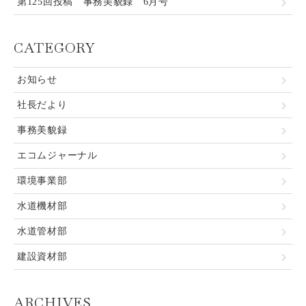
第125回投稿 事務美貌録 6月号
CATEGORY
お知らせ
社長だより
事務美貌録
エコムジャーナル
環境事業部
水道機材部
水道管材部
建設資材部
ARCHIVES