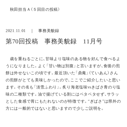
秋田担当Ａ（５回目の投稿）
2021.11.01 ｜
事務美貌録
第70回投稿 事務美貌録 11月号
歳を重ねるごとに、甘味より塩味のある物を好んで食べるよ
うになりました。よく「甘い物は別腹」と言いますが、食後の煎
餅は外せないこの頃です。最近頂いた「鼎庵」（ていあん）さん
の煎餅がとても美味しかったので、ここでご紹介したいと思い
ます。その名も「淡雪ふわり」。炙り海老塩味vsきばさ青のり塩
味の二種類です。油で揚げている割にはベタベタせず、サラッ
とした食感で胃にもたれないのが特徴です。“ぎばさ”は県外の
方には一般的ではないと思いますので少しご説明を。