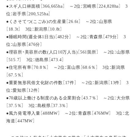
●スギ人口林面積［366,665ha］ ～2位：宮崎県［224,828ha］ 3
位：岩手県［200,525ha］
●くさそてつ(こごみ)の生産量［26.6t］ ～2位：山形県
［18.3t］ 3位：新潟県［10.8t］
●睡眠時間(週全体1日当)［482分］ ～2位：青森県［479分］ 3
位：山形県［476分］
●理容所・美容所の数(人口10万人当)［561箇所］ ～2位：山形県
［515.7］ 3位：徳島県［473.4］
●住宅所有率［70.8％］ ～2位：富山県［68.6％］ 3位：新潟県
［67.5％］
●重要無形民俗文化財の件数［17件］ ～2位：新潟県［13件］ 3
位：愛知県［12件］
●70歳以上働ける制度のある企業割合［43.7％］ ～2位：大分県
［37.5％］ 3位：島根県［37.3％］
●風力発電導入量［488MW］ ～2位：青森県［476MW］ 3位：北
海道［447MW］