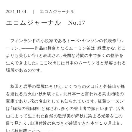
2021.11.01 ｜
エコムジャーナル
エコムジャーナル No.17
フィンランドの小説家であるトーベ・ヤンソンの代表作「ム
ーミン」―――作品の舞台となるムーミン谷は「緑豊かな、どこ
よりも美しい谷」と表現され、長閑な時間の中で多くの物語を
生んできました。ここ秋田には日本のムーミン谷と形容される
場所があるのです。
秋田と岩手の県境にそびえ、いくつもの火口丘と外輪山が峰
を連ねる活火山・秋田駒ヶ岳。北日本一と言われる高山植物の
宝庫であり、花の名山としても知られています。紅葉シーズン
は「錦秋の秋田駒」と称され、多くの登山者で賑わいます。活火
山によって生まれた自然の造形美が錦秋に染まる光景をこの
目で見たく、山頂付近の色づきが確認できた本年１０月上旬、
いざ秋田駒ヶ岳へ―――