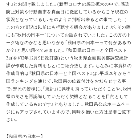
す』とお聞き致しました。(新型コロナの感染拡大の中で、感染
防止対策や行動自粛を真面目に徹底しているからこそ現在の
状況となっているし、そのように判断出来るとの事でした。)
この方の演説は以前にも拝聴する機会がありましたが、その際
にも“秋田の日本一”についてお話されていました。この方のト
ーク術なのかなと思いながら「秋田県の日本一って何があるの
か？」と思い調べてみました。『秋田県の日本一と全国ベスト
3』(令和2年12月9日改訂版)という秋田県企画振興部調査統計
課が作成した資料をもとにご紹介致します。ちなみに本資料の
作成目的は『秋田県の日本一と全国ベスト3は、平成20年から全
国ランキングを通じて、秋田県の位置付けをお知らせする事
で、県民の皆様に、「統計」に興味を持っていただくことや、秋田
県の良さを再認識していただく契機となることを目的として
作成しているものです』とありました。秋田県公式ホームペー
ジにもアップされていますので、興味を抱いた方は是非ご覧下
さい。
【秋田県の日本一】