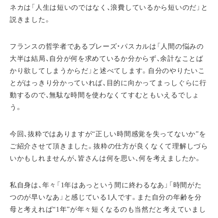
ネカは「人生は短いのではなく、浪費しているから短いのだ」と
説きました。
フランスの哲学者であるブレーズ・パスカルは「人間の悩みの
大半は結局、自分が何を求めているか分からず、余計なことば
かり欲してしまうからだ」と述べてします。自分のやりたいこ
とがはっきり分かっていれば、目的に向かってまっしぐらに行
動するので、無駄な時間を使わなくてすむともいえるでしょ
う。
今回、抜粋ではありますが“正しい時間感覚を失ってないか”を
ご紹介させて頂きました。抜粋の仕方が良くなくて理解しづら
いかもしれませんが、皆さんは何を思い、何を考えましたか。
私自身は、年々「1年はあっという間に終わるなあ」「時間がた
つのが早いなあ」と感じている1人です。また自分の年齢を分
母と考えれば“1年”が年々短くなるのも当然だと考えていまし