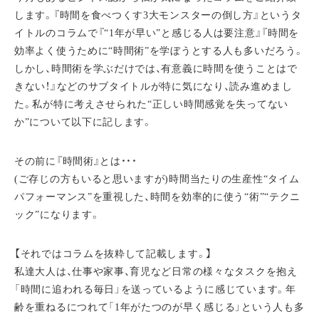
します。『時間を食べつくす3大モンスターの倒し方』というタ
イトルのコラムで『“1年が早い”と感じる人は要注意』『時間を
効率よく使うために“時間術”を学ぼうとする人も多いだろう。
しかし、時間術を学ぶだけでは、有意義に時間を使うことはで
きない！』などのサブタイトルが特に気になり、読み進めまし
た。私が特に考えさせられた“正しい時間感覚を失ってない
か”について以下に記します。
その前に『時間術』とは・・・
(ご存じの方もいると思いますが)時間当たりの生産性“タイム
パフォーマンス”を重視した、時間を効率的に使う“術”“テクニ
ック”になります。
【それではコラムを抜粋して記載します。】
私達大人は、仕事や家事、育児など日常の様々なタスクを抱え
「時間に追われる毎日」を送っているように感じています。年
齢を重ねるにつれて「1年がたつのが早く感じる」という人も多