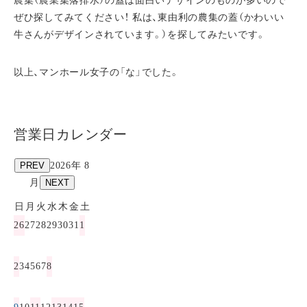
農集（農業集落排水）の蓋は面白いデザインのものが多いので
ぜひ探してみてください！ 私は、東由利の農集の蓋（かわいい
牛さんがデザインされています。）を探してみたいです。
以上、マンホール女子の「な」でした。
営業日カレンダー
PREV
2026年 8
月
NEXT
日
月
火
水
木
金
土
26
27
28
29
30
31
1
2
3
4
5
6
7
8