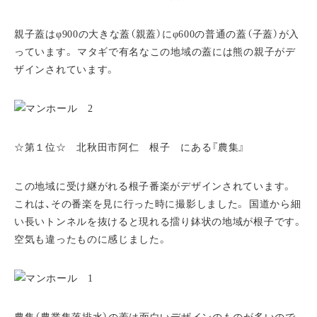
親子蓋はφ900の大きな蓋（親蓋）にφ600の普通の蓋（子蓋）が入
っています。 マタギで有名なこの地域の蓋には熊の親子がデ
ザインされています。
☆第１位☆ 北秋田市阿仁 根子 にある『農集』
この地域に受け継がれる根子番楽がデザインされています。
これは、その番楽を見に行った時に撮影しました。 国道から細
い長いトンネルを抜けると現れる擂り鉢状の地域が根子です。
空気も違ったものに感じました。