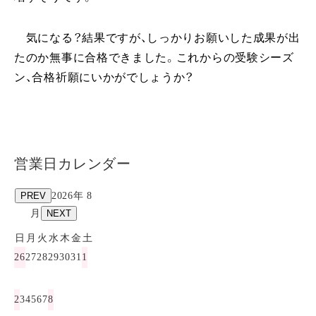
気になる？結果ですが、しっかりお願いした成果が出
たのか無事に合格できました。これからの受験シーズ
ン、合格祈願にいかがでしょうか？
営業日カレンダー
PREV
2026年 8
月
NEXT
日
月
火
水
木
金
土
26
27
28
29
30
31
1
2
3
4
5
6
7
8