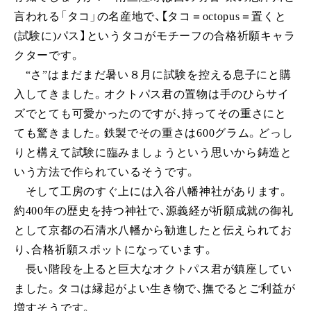
言われる「タコ」の名産地で、【タコ＝
octopus
＝置くと
(
試験に
)
パス】というタコがモチーフの合格祈願キャラ
クターです。
“さ”はまだまだ暑い８月に試験を控える息子にと購
入してきました。オクトパス君の置物は手のひらサイ
ズでとても可愛かったのですが、持ってその重さにと
ても驚きました。鉄製でその重さは
600
グラム。どっし
りと構えて試験に臨みましょうという思いから鋳造と
いう方法で作られているそうです。
そして工房のすぐ上には入谷八幡神社があります。
約
400
年の歴史を持つ神社で、源義経が祈願成就の御礼
として京都の石清水八幡から勧進したと伝えられてお
り、合格祈願スポットになっています。
長い階段を上ると巨大なオクトパス君が鎮座してい
ました。タコは縁起がよい生き物で、撫でるとご利益が
増すそうです。