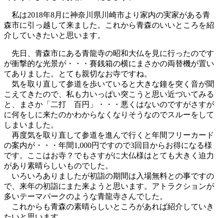
私は2018年8月に神奈川県川崎市より家内の実家がある青
森市に引っ越して来ました。これから青森のいいところを紹
介していきたいと思います。
先日、青森市にある青龍寺の昭和大仏を見に行ったのです
が衝撃的な光景が・・・賽銭箱の横にまさかの両替機が置い
てありました。とても親切なお寺ですね。
気を取り直して参道を歩いていると大きな鐘を突く音が聞
こえてきたので、私も力いっぱい突こうと思い近づいてみる
と、まさか「二打 百円」・・・悪くはないのですがさすが
に何をしに来たのかわからなくなりそうなのでスルーをして
しまいました。
再度気を取り直して参道を進んで行くと年間フリーカード
の案内が・・・年間1,000円ですので3回目からお得になる様
です。ここはお寺？でもさすがに大仏様はとても大きく迫力
があり素晴らしいものでした。
いろいろありましたが初詣の期間は入場無料との事ですの
で、来年の初詣にまた来ようと思います。アトラクションが
多いテーマパークのような青龍寺さんでした。
これからも青森の素晴らしいところがあれば紹介していき
たいと思います。