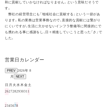
和に貢献していかなければなりません。という意味だそうで
す。
弊社の経営理念にも「地域社会に貢献する」という一節があ
ります。私の業務は営業事務なので、直接的な貢献には繋がり
にくいですが、生活に欠かせないインフラ整備等に間接的にで
も携われる事に感謝をし、日々精進していこうと思った「さ」で
した。
営業日カレンダー
PREV
2026年 8
月
NEXT
日
月
火
水
木
金
土
26
27
28
29
30
31
1
2
3
4
5
6
7
8