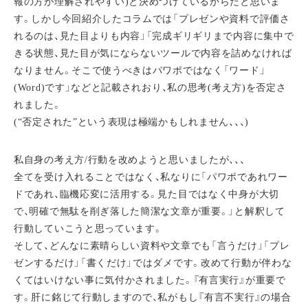
報の方が理解されやすい)と決めつけているからだと思いま
す。しかし今回紹介したコラムでは「プレゼンや資料で評価さ
れるのは、見た目よりも内容」「完成ギリギリまで内容に集中で
きる状態、見た目が気にならないツールで内容を詰めなければ
なりません。そこで使うべきはパワポではなく「ワード」
(Word)です」などと記載されおり、私の思考(考え方)を否定さ
れました。
(“否定された”という表現は極端かもしれません、、、)
私自身の考え方/行動を改めようと思いましたが、、、
全てを受け入れることではなく、私なりに「パワポであれワー
ドであれ、臨機応変に活用する。見た目ではなく中身が大切
で、明確で無駄を削ぎ落した簡潔な文章が重要。」と解釈して
行動していこうと思っています。
そして、どんなに素晴らしい資料や文章でも「言うだけ」「プレ
ゼンするだけ」「書くだけ」ではダメです。改めて行動が伴わな
くてはいけない事に気付かされました。『有言実行』が重要で
す。肝に銘じて行動しますので、私がもし『有言不実行』の場合