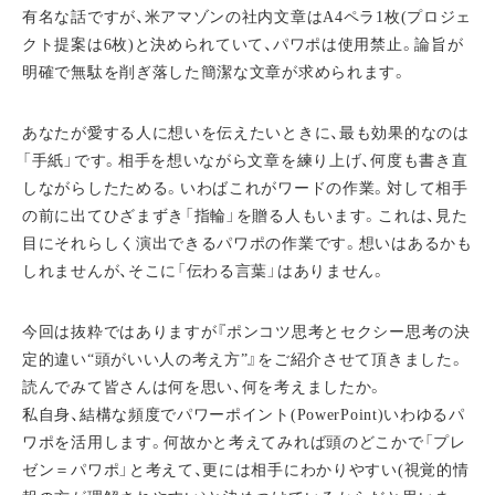
有名な話ですが、米アマゾンの社内文章はA4ペラ1枚(プロジェ
クト提案は6枚)と決められていて、パワポは使用禁止。論旨が
明確で無駄を削ぎ落した簡潔な文章が求められます。
あなたが愛する人に想いを伝えたいときに、最も効果的なのは
「手紙」です。相手を想いながら文章を練り上げ、何度も書き直
しながらしたためる。いわばこれがワードの作業。対して相手
の前に出てひざまずき「指輪」を贈る人もいます。これは、見た
目にそれらしく演出できるパワポの作業です。想いはあるかも
しれませんが、そこに「伝わる言葉」はありません。
今回は抜粋ではありますが『ポンコツ思考とセクシー思考の決
定的違い“頭がいい人の考え方”』をご紹介させて頂きました。
読んでみて皆さんは何を思い、何を考えましたか。
私自身、結構な頻度でパワーポイント(PowerPoint)いわゆるパ
ワポを活用します。何故かと考えてみれば頭のどこかで「プレ
ゼン＝パワポ」と考えて、更には相手にわかりやすい(視覚的情