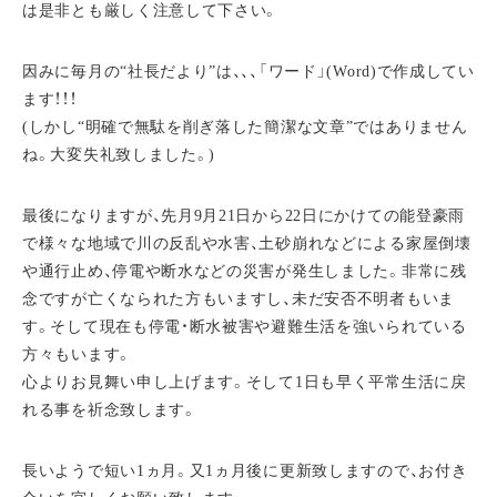
は是非とも厳しく注意して下さい。
因みに毎月の“社長だより”は、、、「ワード」(Word)で作成してい
ます！！！
(しかし“明確で無駄を削ぎ落した簡潔な文章”ではありません
ね。大変失礼致しました。)
最後になりますが、先月9月21日から22日にかけての能登豪雨
で様々な地域で川の反乱や水害、土砂崩れなどによる家屋倒壊
や通行止め、停電や断水などの災害が発生しました。非常に残
念ですが亡くなられた方もいますし、未だ安否不明者もいま
す。そして現在も停電・断水被害や避難生活を強いられている
方々もいます。
心よりお見舞い申し上げます。そして1日も早く平常生活に戻
れる事を祈念致します。
長いようで短い1ヵ月。又1ヵ月後に更新致しますので、お付き