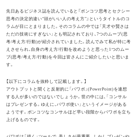
先日あるビジネス誌を読んでいると『ポンコツ思考とセクシー
思考の決定的違い“頭がいい人の考え方”』というタイトルのコ
ラムが目にとまりました。そのコラムの中では「天才や賢さは
ただの技術にすぎない」とも明記されており、7つのムーブ(思
考/考え方/行動)が紹介されていました。読んでみて私が特に考
えさせられ、自身の考え方/行動を改めようと思った1つのムー
ブ(思考/考え方/行動)を今回は皆さんにご紹介したいと思いま
す。
【以下にコラムを抜粋して記載します。】
アウトプットと聞くと反射的に「パワポ」(PowerPoint)を連想
する人が多いのではないでしょうか。世の中には、「コンサル
はプレゼンする。ゆえに、パワポ使い」というイメージがある
ようです。ポンコツなコンサルほど早い段階からパワポを立ち
上げるものです。
パワポは「描く」ツールで、美しさが最重要。しかしプレゼンや