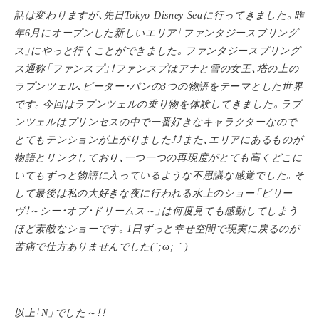
話は変わりますが、先日Tokyo Disney Seaに行ってきました。昨
年6月にオープンした新しいエリア「ファンタジースプリング
ス」にやっと行くことができました。ファンタジースプリング
ス通称「ファンスプ」！ファンスプはアナと雪の女王、塔の上の
ラプンツェル、ピーター・パンの3つの物語をテーマとした世界
です。今回はラプンツェルの乗り物を体験してきました。ラプ
ンツェルはプリンセスの中で一番好きなキャラクターなので
とてもテンションが上がりました⤴⤴また、エリアにあるものが
物語とリンクしており、一つ一つの再現度がとても高くどこに
いてもずっと物語に入っているような不思議な感覚でした。そ
して最後は私の大好きな夜に行われる水上のショー「ビリー
ヴ！～シー・オブ・ドリームス～」は何度見ても感動してしまう
ほど素敵なショーです。1日ずっと幸せ空間で現実に戻るのが
苦痛で仕方ありませんでした(´;ω;｀)
以上「N」でした～！！