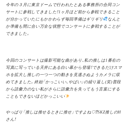
今年の３月に東京ドームで行われたとある事務所の合同コン
サートに参戦してきました！1ヶ月ほど前から参戦できること
が分かっていたにもかかわらず毎回準備はギリギリ
なんと
か準備も間に合い万全な状態でコンサートに参戦することが
できました。
今回のコンサートは撮影可能な曲があり、私の推しは1番右の
写真に写っている天井にある白い幕から登場！できるだけスマ
ホを拡大し推しの一つ一つの動きを見逃さぬようカメラに収
めてきました。終始「かっこいい、やばい」の繰り返し(笑)普段
から語彙力のない私がさらに語彙力を失ってもう言葉にする
こともできないほどかっこいい
やっぱり「推しは推せるときに推せ」ですよね♡⁇
SKZ
推しの
H
さん！