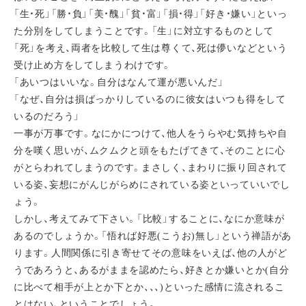
「生・死」「勝・負」「美・醜」「貧・富」「損・得」「好き・嫌い」といっ
た分別をしてしまうことです。「生」に対立するものとして
「死」を考え、両者を比較して生は尊くて、死は儚いなどという
受け止め方をしてしまうわけです。
「あいつはいいな。自分はなんて運が悪いんだ」
「なぜ、自分は損ばっかりしているのに彼女はいつも得をして
いるのだろう」
一事が万事です。なにかにつけて、他人をうらやむ気持ちや自
分を嘆く思いが、ムクムクと頭をもたげてきて、そのことに心
がとらわれてしまうのです。まさしく、まわりに振り回されて
いる姿、妄想にがんじがらめにされている姿といっていいでし
ょう。
しかし、考えてみて下さい。「比較」することに、なにか意味が
あるのでしょうか。「悟れば好悪(こうお)無し」という禅語があ
ります。人間関係に引き寄せてその意味をいえば、他の人がど
うであろうと、あるがままを認めたら、好きとか嫌いとか(自分
に比べて相手が上とか下とか、、、)といった感情に流されるこ
とはない、ということでしょう。