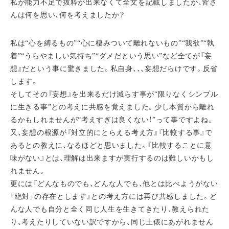
私が能力不足で抜粋が出来なくて全文を記載しましたが、皆さ
んは何を思い、何を考えましたか？
私は“心を縛るもの”“心に棲みついて離れないもの”“我欲”“執
着”“うらやましい気持ち”“ダメだという思い”など全てが『妄
想』だという事に驚きました。私自身、、、妄想だらけです。反省
します。
そしてその『妄想』を出来るだけ減らす事が“限りなくシンプル
に生きる事”との考えに共感を覚えました。少し本質から離れ
るかもしれませんが“考えすぎは良くない！”って事ですよね。
又、妄想の根源が『対立的にとらえる考え方』『比較する事』で
あるとの教えに、なるほどと思いました。『比較することに意
味がない』とは、理解は出来ますが実行するのは難しいかもし
れません。
更には『どんなものでも、どんな人でも、他とは比べようがない
「絶対」の存在とします』との考え方には再び共感しました。ど
んな人でも自分と全く同じ人生を生きてきたり、教えられた
り、考えたりしていない訳ですから、同じ土俵にあがれません