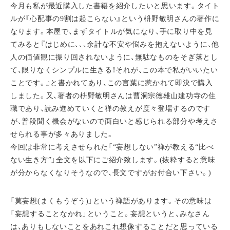
今月も私が最近購入した書籍を紹介したいと思います。タイト
ルが『心配事の9割は起こらない』という枡野敏明さんの著作に
なります。本屋で、まずタイトルが気になり、手に取り中を見
てみると『はじめに、、、余計な不安や悩みを抱えないように、他
人の価値観に振り回されないように、無駄なものをそぎ落とし
て、限りなくシンプルに生きる！それが、この本で私がいいたい
ことです。』と書かれてあり、この言葉に惹かれて即決で購入
しました。又、著者の枡野敏明さんは曹洞宗徳雄山建功寺の住
職であり、読み進めていくと禅の教えが度々登場するのです
が、普段聞く機会がないので面白いと感じられる部分や考えさ
せられる事が多々ありました。
今回は非常に考えさせられた「“妄想しない”禅が教える“比べ
ない生き方”」全文を以下にご紹介致します。(抜粋すると意味
が分からなくなりそうなので、長文ですがお付合い下さい。)
「莫妄想(まくもうぞう)」という禅語があります。その意味は
「妄想することなかれ」ということ。妄想というと、みなさん
は、ありもしないことをあれこれ想像することだと思っている