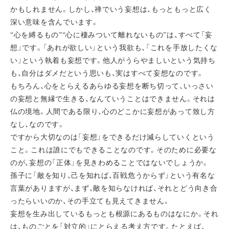
かもしれません。しかし、禅でいう妄想は、もっともっと広く
深い意味を含んでいます。
“心を縛るもの”“心に棲みついて離れないもの”は、すべて「妄
想」です。「あれが欲しい」という我欲も、「これを手放したくな
い」という執着も妄想です。他人がうらやましいという気持ち
も、自分はダメだという思いも、実はすべて妄想なのです。
もちろん、心をとらえるあらゆる妄想を断ち切って、いっさい
の妄想と無縁で生きる、なんていうことはできません。それは
仏の境地。人間である限り、心のどこかに妄想があって致し方
なし、なのです。
ですから大切なのは「妄想」をできるだけ減らしていくという
こと。これは誰にでもできることなのです。そのために必要な
のが、妄想の「正体」を見きわめることではないでしょうか。
孫子に「敵を知り、己を知れば、百戦危うからず」という有名な
言葉がありますが、まず、敵を知らなければ、それとどう向き合
ったらいいのか、その手立ても見えてきません。
妄想を生み出しているもっとも根源にあるものはなにか。それ
は、ものごとを「対立的」にとらえる考え方です。たとえば、