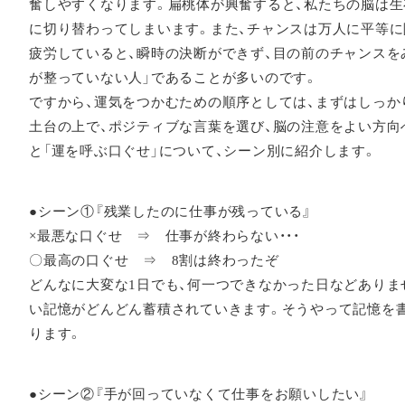
奮しやすくなります。扁桃体が興奮すると、私たちの脳は
に切り替わってしまいます。また、チャンスは万人に平等に
疲労していると、瞬時の決断ができず、目の前のチャンスを
が整っていない人」であることが多いのです。
ですから、運気をつかむための順序としては、まずはしっか
土台の上で、ポジティブな言葉を選び、脳の注意をよい方向
と「運を呼ぶ口ぐせ」について、シーン別に紹介します。
●シーン①『残業したのに仕事が残っている』
×最悪な口ぐせ ⇒ 仕事が終わらない・・・
〇最高の口ぐせ ⇒ 8割は終わったぞ
どんなに大変な1日でも、何一つできなかった日などありま
い記憶がどんどん蓄積されていきます。そうやって記憶を
ります。
●シーン②『手が回っていなくて仕事をお願いしたい』