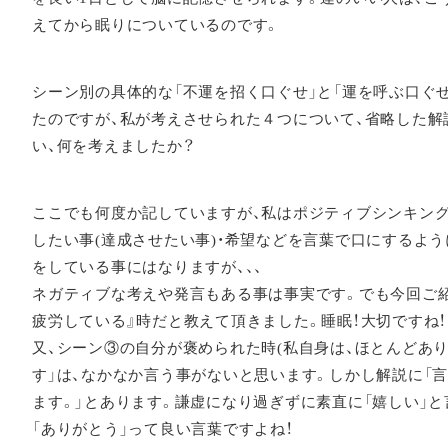
えてから眠りについているのです。
シーン別の具体的な「不運を招く口ぐせ」と「運を呼ぶ口ぐ
たのですが、私が考えさせられた４つについて、省略した
い、何を考えましたか？
ここでも何度か記していますが、私はポジティブシンキング
したい事(達成させたい事)・希望などを言葉で口にするよう
をしている事にはなりますが、、、
ネガティブな考えや発言もある事は事実です。でも今回ご
疲労している』時だと教えて頂きました。睡眠！大切ですね！
又、シーン③の自分が褒められた時(私自身は、ほとんどあ
す」は、なかなか言う事がないと思います。しかし解説に「
ます。」とあります。謙虚になり過ぎずに素直に「嬉しい」
「ありがとう」って良い言葉ですよね！