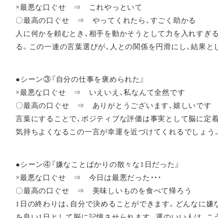
×最悪な口ぐせ ⇒ これやっといて
〇最高の口ぐせ ⇒ やってくれたら、すごく助かる
人に何かを頼むとき、相手を動かそうとして力を入れすぎる
る。この一連の言葉選びが、人との関係を円滑にし、結果と
●シーン③『自分の仕事を褒められた』
×最悪な口ぐせ ⇒ いえいえ、私なんて全然です
〇最高の口ぐせ ⇒ ありがとうございます、嬉しいです
言葉にすることで、ポジティブな評価は事実として脳に定着
気持ちよくなるこの一言が幸運を近づけてくれるでしょう
●シーン④『嫌なことばかりの散々な1日だった』
×最悪な口ぐせ ⇒ 今日は最悪だった・・・
〇最高の口ぐせ ⇒ 美味しいものを食べて帰ろう
1日の終わりは、自分で決めることができます。どんなに嫌
を良い1日として脳に記憶させられます。運のいい人は、こ