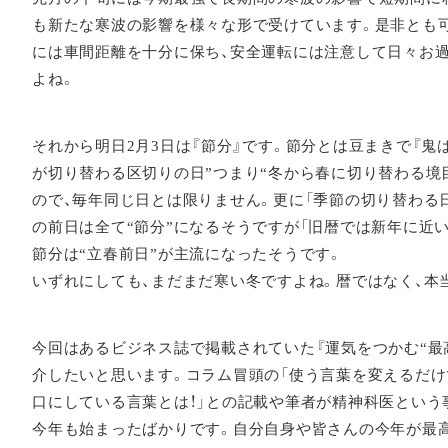
も新たな寒波の影響を様々な形で受けています。是非とも
には車間距離を十分に保ち、安全運転には注意して日々お
よね。
それから明日2月3日は『節分』です。節分とは豆まきで『鬼
が切り替わる区切りの日”つまり“冬から春に切り替わる境
ので、毎年同じ日とは限りません。更に「季節の切り替わる日
の前日は全て“節分”になるそうですが「旧暦では新年に近い
節分は“立春前日”が主流になったそうです。
いずれにしても、まだまだ寒い冬ですよね。暦ではなく、本当
今回はあるビジネス誌で掲載されていた『運気をつかむ“最
介したいと思います。コラム冒頭の「使う言葉を変えるだけ
口にしている言葉とは！」との記載や筆者が精神科医という
今年も始まったばかりです。自分自身や皆さんの今年が最