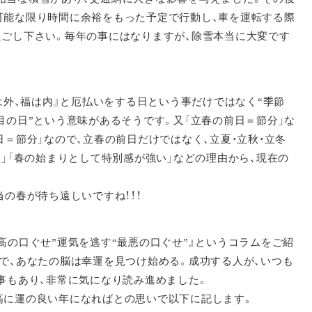
可能な限り時間に余裕をもった予定で行動し、車を運転する際
過ごし下さい。毎年の事にはなりますが、除雪本当に大変です
は外、福は内』と厄払いをする日という事だけではなく“季節
目の日”という意味があるそうです。又「立春の前日＝節分」な
＝節分」なので、立春の前日だけではなく、立夏・立秋・立冬
」「春の始まりとして特別感が強い」などの理由から、現在の
の春が待ち遠しいですね！！！
高の口ぐせ”運気を逃す“最悪の口ぐせ”』というコラムをご紹
で、あなたの脳は幸運を見つけ始める。成功する人が、いつも
事もあり、非常に気になり読み進めました。
高に運の良い年になればとの思いで以下に記します。