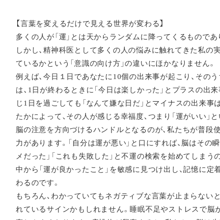
【言葉を変えるだけで見える世界が変わる】
多くの人が「運」とは天からランダムに降ってくるものであ
しかし、精神科医として多くの人の悩みに触れてきた私の実
ているかという「意識の向け方」の違いにほかなりません。
例えば、今日１日であなたに10個の出来事が起こり、その
は、1日が終わるときに「今日は楽しかった」とプラスの出
じ1日を過ごしても「なんて嫌な日だ」とマイナスの出来事
たかによって、その人が感じる幸福度、つまり「運がいい」
脳の注意を方向づけるハンドルとなるのが、私たちが普段
力があります。「自分は運が悪い」と口にすれば、脳はその瞬
メだった」「これも失敗した」と不運の検索を始めてしまう
中から「運が良かったこと」を敏感に見つけ出し、記憶に定
わるのです。
もちろん、わかっていてもネガティブな言葉が止まらない
れているサインかもしれません。睡眠不足やストレスで脳