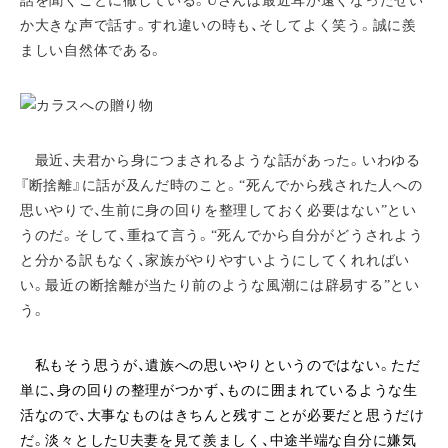
話を聞くことに徹している。Uさんは最近耳が遠くなったせい
か大きな声で話す。すれ違いの時も、そしてよく笑う。誠に羨
ましい自然体である。
最近、夫君から身につまされるような話があった。いわゆる
『断捨離』に話が及んだ時のこと。“死んでから残された人への
思いやりで、生前に身の回りを整理しておく必要はない”とい
うのだ。そして、重ねて言う。“死んでから自分がどうされよう
と分かる訳もなく、家族がやりやすいようにしてくれればい
い。最近の断捨離が当たり前のような風潮には辟易する”とい
う。
私もそう思うが、遺族への思いやりというのではない。ただ
単に、身の回りの整理がつかず、ものに囲まれているような生
活なので、大事なものはきちんと残すことが必要だと思うだけ
だ。淡々としたU夫妻を見て羨ましく、中途半端な自分に嫌気