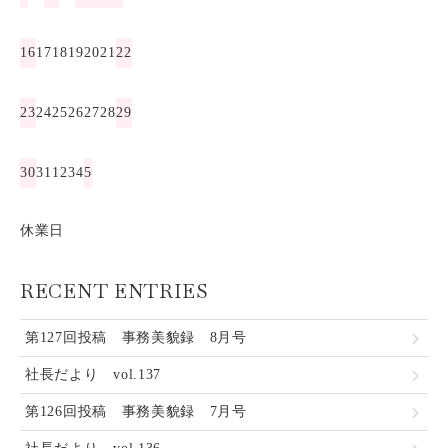
16
17
18
19
20
21
22
23
24
25
26
27
28
29
30
31
1
2
3
4
5
休業日
RECENT ENTRIES
第127回投稿 事務美貌録 8月号
社長だより vol.137
第126回投稿 事務美貌録 7月号