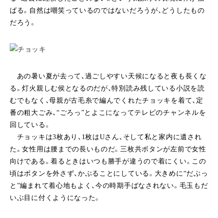
ばる。自然は嘲笑っているのではないだろうが、どうしたもの
だろう。
あの暑い夏が去って、過ごしやすい天候になると夜も長くな
る。灯火親しむ侯となるのだが、特別読み残している小説を読
むでもなく、母親が古毛糸で編んでくれたチョッキを着て、定
番の粗大ごみ、“ごろっ”とよこになってテレビのチャンネルを
回している。
チョッキは3枚あり、1枚はUさん、そして私と家内に遺され
た。女性用は腰までの長いものだ。三枚共ボタンが左前で女性
向けである。着るときはいつも勝手が違うので着にくい。この
頃はボタンを外さず、かぶることにしている。大きめに“だぶっ
と”編まれて着心地もよく、今の時期手ばなされない。毛玉もだ
いぶ目に付くようになった。