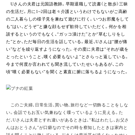
Uさんの夫君は元国語教師。早期退職して読書（と散歩）三昧
の生活だ。月に1~2回は老々介護というわけでもないがご高齢
の二人暮らしの様子見を兼ねて遊びに行く。いつお邪魔をして
も“はい、どうぞ”と嫌な顔もせず歓待していただく。何かを相
談するというのでもなく、“ガッコ漬けた”とか“草むしりをし
た”とか、ただ毎日の生活を話している。最近、Uさんは“腰が痛
い”などを繰り返すようになった。その度に夫君は“それが歳を
とったということ、嘆く必要もないよ”とさらっと返している。
今まで何度か言われても聞き流していたせいもあるが、この
頃“嘆く必要もない”を聞くと素直に腑に落ちるようになった。
このご夫婦、日常生活、買い物、旅行など一切飾ることをしな
い。会話でもお互い気兼ねなく喋っているように見える。た
だ、Uさんは夫君とすれ違いがあるときは、“私はわたし、お父さ
んはおとうさん”が口癖なのでその時を察知したときは家内と