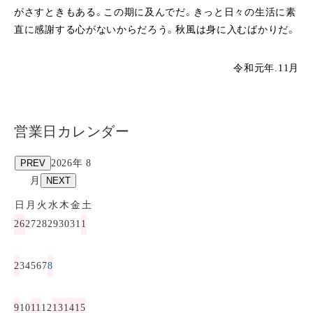
がさすときもある。この期に及んでだ。きっと日々の生活に素
直に感謝する心がないからだろう。秋風は身に入むばかりだ。
令和元年.11月
営業日カレンダー
PREV
2026年 8
月
NEXT
日
月
火
水
木
金
土
26
27
28
29
30
31
1
2
3
4
5
6
7
8
9
10
11
12
13
14
15