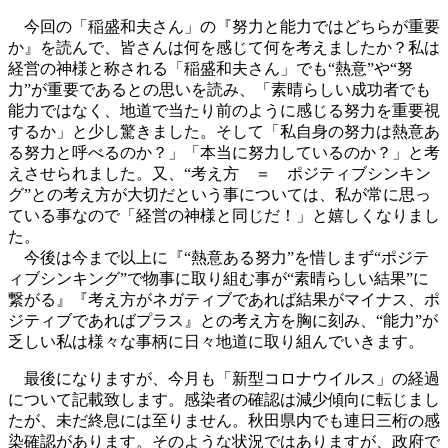
今回の「稲盛和夫さん」の『努力と能力ではどちらが重要
か』を読んで、皆さんは何を感じて何を考えましたか？私は
経営の神様と称される「稲盛和夫さん」でも“熱意”や“努
力”が重要であるとの思いを読み、「素晴らしい成功者でも
能力ではなく、地道で当たり前のように感じる努力を重要視
するか」と少し驚きました。そして「私自身の努力は熱意あ
る努力と呼べるのか？」「本当に努力しているのか？」と考
えさせられました。又、“考え方 ＝ ポジティブシンキン
グ”との考え方が大切だという事については、私が常に思っ
ている事なので「経営の神様と同じだ！」と嬉しくなりまし
た。
今後は今まで以上に『“熱意ある努力”を惜しまず“ポジテ
ィブシンキング”で物事に取り組む事が“素晴らしい結果”に
繋がる』『考え方がネガティブであれば結果がマイナス、ポ
ジティブであればプラス』との考え方を胸に刻み、“能力”が
乏しい私は様々な事柄に日々地道に取り組んでいきます。
最後になりますが、今月も「新型コロナウイルス」の経過
について記載致します。感染者の確認は減少傾向に転じまし
たが、未だ終息には至りません。秋田県内でも連日三桁の感
染確認があります。そのような状況ではありますが、政府で