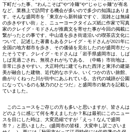
下町だった事、“わんこそば”や“冷麺”や“じゃじゃ麺”が有名
など、業務上で訪問する機会が多いので多少の知識はありま
す。そんな盛岡市を「東京から新幹線ですぐ、混雑とは無縁
の歩きやすい街」と、ニューヨークタイムズ紙に作家で写真
家のクレイグ・モドさんが推薦文を寄せた事が今回の掲載に
繋がったとの事です。中山道を歩き街道沿いの喫茶店文化に
ついて、記述した著書もあるクレイグ・モドさんが2021年に
全国の地方都市を歩き、その価値を見出したのが盛岡市だっ
たそうです。クレイグ・モドさんは「岩手県盛岡市は、しば
しば見過ごされ、無視されがちである。（中略）市街地は、
非常に歩きやすい。大正時代に建てられた西洋と東洋の建築
美が融合した建物、近代的なホテル、いくつかの古い旅館、
曲がりくねった川が街中にあふれている。古代の城跡が公園
になっているのも魅力のひとつだ」と盛岡市の魅力を記載し
ていました。
このニュースをご存じの方も多いと思いますが、皆さんは
どのように感じて何を考えましたか？私は最初にこのニュー
スを目にした時は、大変恐縮ですが「えっ！なんで盛岡
市？」と思いました。(盛岡市の皆様、大変申し訳ございま
せん。) 更には「秋田市だって江戸時代には佐竹藩の久保