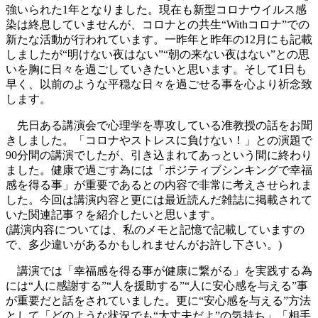
強いられた1年となりました。現在も新型コロナウイルス感
染は終息していませんが、コロナとの共生“Withコロナ”での
新たな活動が行われています。一昨年と昨年の12月にも記載
しましたが“明けない夜はない”“朝の来ない夜はない”との思
いを胸に日々を過ごしていきたいと思います。そして1日も
早く、以前のような平穏な日々を過ごせる事を心より祈念致
します。
先日ある講演会で心理学を専攻している准教授の話をお聞
きしました。「コロナやストレスに負けない！」との演題で
90分間の講演でしたが、引き込まれてあっという間に終わり
ました。健康で過ごす為には「ポジティブシンキングで幸福
感を得る事」が重要であるとの内容で非常に考えさせられま
した。今回は講演内容と更には最近読んだ雑誌に掲載されて
いた関連記事？を紹介したいと思います。
(講演内容については、私のメモと記憶で記載していますの
で、多少違いがあるかもしれませんがお許し下さい。)
講演では「幸福感を得る事が健康に繋がる」を実践する為
には“人に感謝する”“人を援助する”“人に安心感を与える”事
が重要だと話をされていました。更に“安心感を与える”方法
として「どのような状況でも“大丈夫だよ”の気持ち」「相手