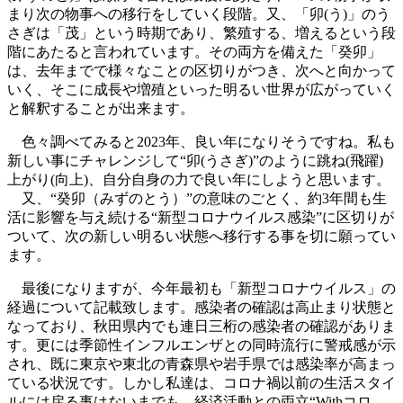
まり次の物事への移行をしていく段階。又、「卯(う)」のう
さぎは「茂」という時期であり、繁殖する、増えるという段
階にあたると言われています。その両方を備えた「癸卯」
は、去年までで様々なことの区切りがつき、次へと向かって
いく、そこに成長や増殖といった明るい世界が広がっていく
と解釈することが出来ます。
色々調べてみると2023年、良い年になりそうですね。私も
新しい事にチャレンジして“卯(うさぎ)”のように跳ね(飛躍)
上がり(向上)、自分自身の力で良い年にしようと思います。
又、“癸卯（みずのとう）”の意味のごとく、約3年間も生
活に影響を与え続ける“新型コロナウイルス感染”に区切りが
ついて、次の新しい明るい状態へ移行する事を切に願ってい
ます。
最後になりますが、今年最初も「新型コロナウイルス」の
経過について記載致します。感染者の確認は高止まり状態と
なっており、秋田県内でも連日三桁の感染者の確認がありま
す。更には季節性インフルエンザとの同時流行に警戒感が示
され、既に東京や東北の青森県や岩手県では感染率が高まっ
ている状況です。しかし私達は、コロナ禍以前の生活スタイ
ルには戻る事はないまでも、経済活動との両立“Withコロ