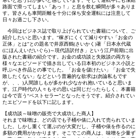
寒いと思う日が多いと感じています。そして運転中にも凍結
路面で滑ってしまい「あっ！」と息を飲む瞬間が多々ありま
す。皆さんも車間距離を十分に保ち安全運転には注意して
日々お過ごし下さい。
今回はビジネス誌で取り上げられていた書籍について、ご
紹介したいと思います。“稼ぎにくくて減りやすい「お金の
正体」とは”との題名で井原西鶴(さいかく)著「日本永代蔵
(にほんえいだいぐら)～現代語訳付き」という江戸前期に出
版された書籍の紹介です。お金の成功談と失敗談の両方を
様々なエピソードで描き出している日本初のビジネス小説と
呼ぶべき作品との事でした。「お金を儲けたい」「お金で失
敗したくない」などという普遍的な欲求は(勿論私もです
が、、、)人間誰しもが多かれ少なかれ抱いていると思いま
す。江戸時代の人々もその思いは同じだったらしく、本書籍
は今で言う“ベストセラー”となったそうです。紹介されてい
たエピソードを以下に記します。
【成功談～味噌の販売で大成功した商人】
それまで味噌は、どの店でも子桶や俵に入れて売られていま
した。しかし重くて運ぶのが大変だし、子桶や俵を作るのに
多額の費用がかかります。そこでこの商人は、味噌を少量ず