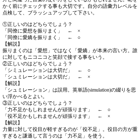
かく前にチェックする事も大切です。自分の語彙力レベルを
点検して、ブラッシュアップして下さい。
①正しいのはどちらでしょう？
「同僚に愛想を振りまく」 ← ×
「同僚に愛嬌を振りまく」 ← ○
【解説】
振りまくのは「愛想」ではなく「愛嬌」が本来の言い方。誰
に対してもニコニコと笑顔で接する事をいう。
②正しいのはどちらでしょう？
「シミュレーションは大切だ」 ← ○
「シュミレーションは大切だ」 ← ×
【解説】
「シュミレーション」は誤用。英単語(simulation)の綴りを思
い浮かべるとよい。
③正しいのはどちらでしょう？
「力不足かもしれませんが頑張ります」 ← ○
「役不足かもしれませんが頑張ります」 ← ×
【解説】
力量に対して役目が軽すぎるのが「役不足」。役目の方が重
すぎると謙遜して言うのは「力不足」を使う。