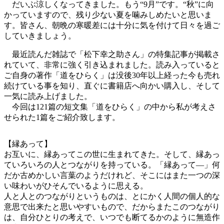
だいぶ涼しくなってきました。もう“9月”です。“秋”に向
かっていますので、残り少ない夏を噛みしめたいと思いま
す。皆さん、朝晩の寒暖差には十分に気を付けて日々を過ご
していきましょう。
最近読んだ雑誌で「松下幸之助さん」の特集記事が掲載さ
れていて、非常に強く引き込まれました。読み入っていると
ご自身の著作「道をひらく」は没後30年以上経った今も売れ
続けている事を知り、直ぐに書籍店へ向かい購入し、そして
一気に読み上げました。
今回は121篇の短文集「道をひらく」の中から私が考えさ
せられた1篇をご紹介致します。
【縁あって】
お互いに、縁あってこの世に生まれてきた。そして、縁あっ
ていろいろの人とつながりを持っている。「縁あって―」何
だか古めかしい言葉のようだけれど、そこにはまた一つの深
い味わいがひそんでいるように思える。
人と人とのつながりというものは、とにかく人間の個人的な
意思で出来たと思いやすいもので、だからまたこのつながり
は、自分ひとりの考えで、いつでも断てるかのように無造作