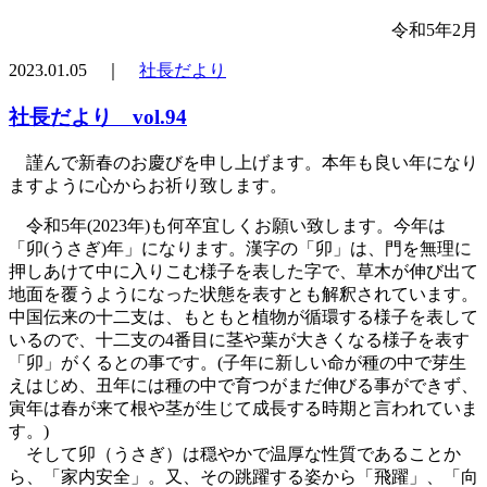
令和5年2月
2023.01.05 ｜
社長だより
社長だより vol.94
謹んで新春のお慶びを申し上げます。本年も良い年になり
ますように心からお祈り致します。
令和5年(2023年)も何卒宜しくお願い致します。今年は
「卯(うさぎ)年」になります。漢字の「卯」は、門を無理に
押しあけて中に入りこむ様子を表した字で、草木が伸び出て
地面を覆うようになった状態を表すとも解釈されています。
中国伝来の十二支は、もともと植物が循環する様子を表して
いるので、十二支の4番目に茎や葉が大きくなる様子を表す
「卯」がくるとの事です。(子年に新しい命が種の中で芽生
えはじめ、丑年には種の中で育つがまだ伸びる事ができず、
寅年は春が来て根や茎が生じて成長する時期と言われていま
す。)
そして卯（うさぎ）は穏やかで温厚な性質であることか
ら、「家内安全」。又、その跳躍する姿から「飛躍」、「向