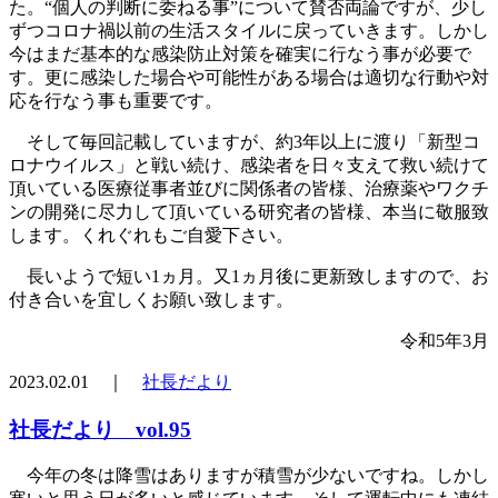
た。“個人の判断に委ねる事”について賛否両論ですが、少し
ずつコロナ禍以前の生活スタイルに戻っていきます。しかし
今はまだ基本的な感染防止対策を確実に行なう事が必要で
す。更に感染した場合や可能性がある場合は適切な行動や対
応を行なう事も重要です。
そして毎回記載していますが、約3年以上に渡り「新型コ
ロナウイルス」と戦い続け、感染者を日々支えて救い続けて
頂いている医療従事者並びに関係者の皆様、治療薬やワクチ
ンの開発に尽力して頂いている研究者の皆様、本当に敬服致
します。くれぐれもご自愛下さい。
長いようで短い1ヵ月。又1ヵ月後に更新致しますので、お
付き合いを宜しくお願い致します。
令和5年3月
2023.02.01 ｜
社長だより
社長だより vol.95
今年の冬は降雪はありますが積雪が少ないですね。しかし