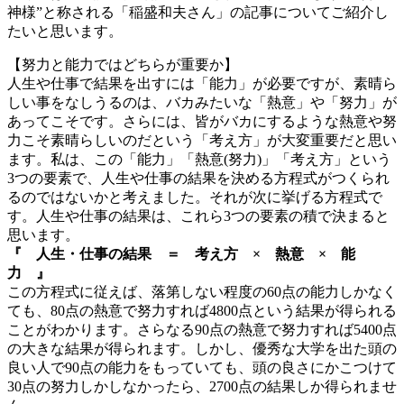
神様”と称される「稲盛和夫さん」の記事についてご紹介し
たいと思います。
【努力と能力ではどちらが重要か】
人生や仕事で結果を出すには「能力」が必要ですが、素晴ら
しい事をなしうるのは、バカみたいな「熱意」や「努力」が
あってこそです。さらには、皆がバカにするような熱意や努
力こそ素晴らしいのだという「考え方」が大変重要だと思い
ます。私は、この「能力」「熱意(努力)」「考え方」という
3つの要素で、人生や仕事の結果を決める方程式がつくられ
るのではないかと考えました。それが次に挙げる方程式で
す。人生や仕事の結果は、これら3つの要素の積で決まると
思います。
『 人生・仕事の結果 ＝ 考え方 × 熱意 × 能
力 』
この方程式に従えば、落第しない程度の60点の能力しかなく
ても、80点の熱意で努力すれば4800点という結果が得られる
ことがわかります。さらなる90点の熱意で努力すれば5400点
の大きな結果が得られます。しかし、優秀な大学を出た頭の
良い人で90点の能力をもっていても、頭の良さにかこつけて
30点の努力しかしなかったら、2700点の結果しか得られませ