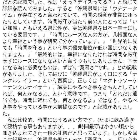
だとの記載でした。私は「えっ？ディスってる？」と感じて
詳細を読んでみました。すると『沖縄県民には「ウチナータ
イム」が存在すると言われていて、時間の感覚が非常にゆっ
たりとしています。時間厳守が当たり前の人にとっては「い
い加減」ともいえる県民性が、実は沖縄県を日本一幸せにし
ている要因です。』『時間にルーズな人の方が、几帳面な人
より幸福という事が研究で分かっています。』『世界的に見
ても「時間を守る」という事の優先順位が低い国は少なくあ
りません。』『最終的には、幸福になりたければ時間を厳守
せずにルーズになりなさいと言うつもりはありません。幸せ
になる為に必要なものは、ずばり“寛容さ”です。』との記載
がありました。そして結びに『沖縄県民がよく口にする「ナ
ンクルナイサー」という言葉は、正しくは「マクトゥソーケ
ーナンクルナイサー」。誠実にやるべき事をきちんとしてい
れば、何とかなるよ、という意味です。つまり「どれだけ適
当でも、時間に遅れても、何とかなるよ」ではなく、やるべ
き事をやっている事が大前提なのです』と記載がありまし
た。
私は比較的、時間にはうるさい方です。(たまに飲み過ぎ
て寝坊する事もありますが、、、)時間厳守は小さい頃から
叩き込まれてきた一種の礼儀だと思っています。しかし今回
この記事では、沖縄県を例にとって「寛容さ ＝ 広い心を