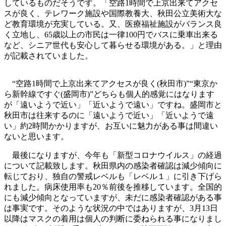
しているものだそうです。「空路1時間で上京出来てアクセ
スが良く、テレワーク施設や国際教養大、秋田公立美術大な
ど教育環境が充実している。又、医療福祉施設がバランス良
く立地し、65歳以上の市民は一律100円でバスに乗車出来る
など、シニア世代も安心して暮らせる環境がある。」と理由
が記載されていました。
“空路1時間で上京出来てアクセスが良く(秋田市)”“東京か
ら新幹線ですぐ(盛岡市)”どちらも個人的感覚にはなります
が「遠いようで近い」「近いようで遠い」ですね。盛岡市と
秋田市は往来するのに「遠いようで近い」「近いようで遠
い」約2時間かかりますが、お互いに魅力がある事は間違い
ないと思います。
最後になりますが、今年も「新型コロナウイルス」の経過
について記載致します。秋田県内の感染者確認は減少傾向に
転じており、独自の警戒レベルも「レベル１」に引き下げら
れました。病床使用率も20％前後を推移しています。全国的
にも減少傾向となっていますが、未だに感染者確認がある事
は事実です。そのような状況の中ではありますが、3月13日
以降はマスクの着用は個人の判断に委ねられる事になりまし