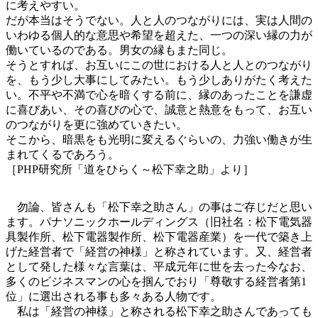
に考えやすい。
だが本当はそうでない。人と人のつながりには、実は人間の
いわゆる個人的な意思や希望を超えた、一つの深い縁の力が
働いているのである。男女の縁もまた同じ。
そうとすれば、お互いにこの世における人と人とのつながり
を、もう少し大事にしてみたい。もう少しありがたく考えた
い。不平や不満で心を暗くする前に、縁のあったことを謙虚
に喜びあい、その喜びの心で、誠意と熱意をもって、お互い
のつながりを更に強めていきたい。
そこから、暗黒をも光明に変えるぐらいの、力強い働きが生
まれてくるであろう。
［PHP研究所「道をひらく～松下幸之助」より］
勿論、皆さんも「松下幸之助さん」の事はご存じだと思い
ます。パナソニックホールディングス（旧社名：松下電気器
具製作所、松下電器製作所、松下電器産業）を一代で築き上
げた経営者で「経営の神様」と称されています。又、経営者
として発した様々な言葉は、平成元年に世を去った今なお、
多くのビジネスマンの心を掴んでおり「尊敬する経営者第1
位」に選出される事も多々ある人物です。
私は「経営の神様」と称される松下幸之助さんであっても