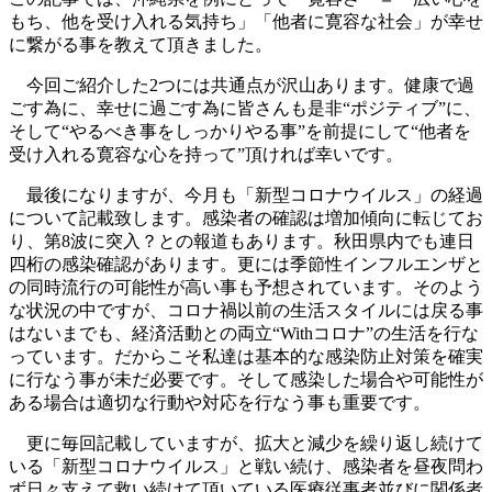
もち、他を受け入れる気持ち」「他者に寛容な社会」が幸せ
に繋がる事を教えて頂きました。
今回ご紹介した2つには共通点が沢山あります。健康で過
ごす為に、幸せに過ごす為に皆さんも是非“ポジティブ”に、
そして“やるべき事をしっかりやる事”を前提にして“他者を
受け入れる寛容な心を持って”頂ければ幸いです。
最後になりますが、今月も「新型コロナウイルス」の経過
について記載致します。感染者の確認は増加傾向に転じてお
り、第8波に突入？との報道もあります。秋田県内でも連日
四桁の感染確認があります。更には季節性インフルエンザと
の同時流行の可能性が高い事も予想されています。そのよう
な状況の中ですが、コロナ禍以前の生活スタイルには戻る事
はないまでも、経済活動との両立“Withコロナ”の生活を行な
っています。だからこそ私達は基本的な感染防止対策を確実
に行なう事が未だ必要です。そして感染した場合や可能性が
ある場合は適切な行動や対応を行なう事も重要です。
更に毎回記載していますが、拡大と減少を繰り返し続けて
いる「新型コロナウイルス」と戦い続け、感染者を昼夜問わ
ず日々支えて救い続けて頂いている医療従事者並びに関係者