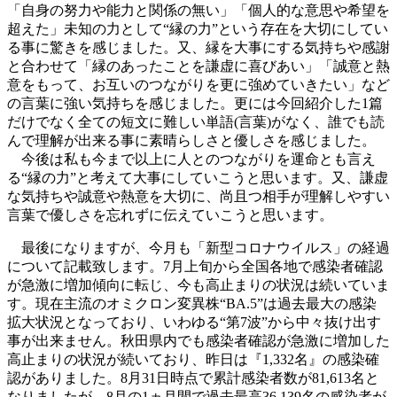
「自身の努力や能力と関係の無い」「個人的な意思や希望を
超えた」未知の力として“縁の力”という存在を大切にしてい
る事に驚きを感じました。又、縁を大事にする気持ちや感謝
と合わせて「縁のあったことを謙虚に喜びあい」「誠意と熱
意をもって、お互いのつながりを更に強めていきたい」など
の言葉に強い気持ちを感じました。更には今回紹介した1篇
だけでなく全ての短文に難しい単語(言葉)がなく、誰でも読
んで理解が出来る事に素晴らしさと優しさを感じました。
今後は私も今まで以上に人とのつながりを運命とも言え
る“縁の力”と考えて大事にしていこうと思います。又、謙虚
な気持ちや誠意や熱意を大切に、尚且つ相手が理解しやすい
言葉で優しさを忘れずに伝えていこうと思います。
最後になりますが、今月も「新型コロナウイルス」の経過
について記載致します。7月上旬から全国各地で感染者確認
が急激に増加傾向に転じ、今も高止まりの状況は続いていま
す。現在主流のオミクロン変異株“BA.5”は過去最大の感染
拡大状況となっており、いわゆる“第7波”から中々抜け出す
事が出来ません。秋田県内でも感染者確認が急激に増加した
高止まりの状況が続いており、昨日は『1,332名』の感染確
認がありました。8月31日時点で累計感染者数が81,613名と
なりましたが、8月の1ヵ月間で過去最高36,139名の感染者が