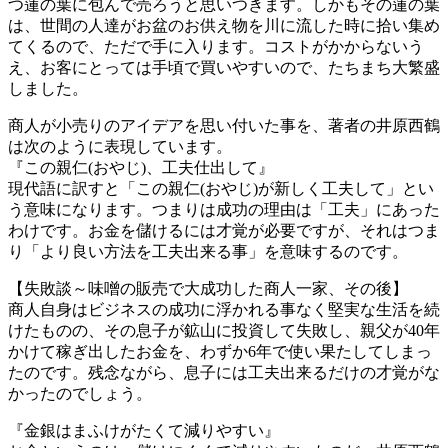
つ蓮の葉に包んで売ろうと思いつきます。しかもその蓮の葉
は、世間の人達がお盆のお供え物を川に流した時に拾い集め
てくるので、ただで手に入ります。コストがかからないう
え、お客にとっては手頃で買いやすいので、たちまち大繁盛
しました。
商人が小売りのアイデアを思い付いた事を、著者の井原西鶴
は次のように表現しています。
『この親仁(おやじ)、工夫仕出して』
現代語に訳すと「この親仁(おやじ)が新しく工夫して」とい
う意味になります。つまりは成功の理由は「工夫」にあった
わけです。お金を儲けるには才覚が必要ですが、それはつま
り「より良い方法を工夫出来る事」を意味するのです。
【失敗談～味噌の販売で大成功した商人一家、その後】
商人自身はビジネスの成功に浮かれる事なく堅実な生活を続
けたものの、その息子が鉱山に投資して失敗し、親父が40年
かけて稼ぎ出したお金を、わずか6年で使い果たしてしまっ
たのです。残念ながら、息子には工夫出来るだけの才覚がな
かったのでしょう。
『金銀はまふけがたくて減りやすい』