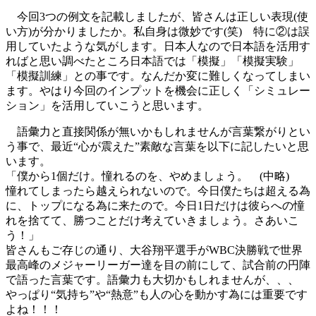
今回3つの例文を記載しましたが、皆さんは正しい表現(使
い方)が分かりましたか。私自身は微妙です(笑) 特に②は誤
用していたような気がします。日本人なので日本語を活用す
ればと思い調べたところ日本語では「模擬」「模擬実験」
「模擬訓練」との事です。なんだか変に難しくなってしまい
ます。やはり今回のインプットを機会に正しく「シミュレー
ション」を活用していこうと思います。
語彙力と直接関係が無いかもしれませんが言葉繋がりとい
う事で、最近“心が震えた”素敵な言葉を以下に記したいと思
います。
「僕から1個だけ。憧れるのを、やめましょう。 (中略)
憧れてしまったら越えられないので。今日僕たちは超える為
に、トップになる為に来たので。今日1日だけは彼らへの憧
れを捨てて、勝つことだけ考えていきましょう。さあいこ
う！」
皆さんもご存じの通り、大谷翔平選手がWBC決勝戦で世界
最高峰のメジャーリーガー達を目の前にして、試合前の円陣
で語った言葉です。語彙力も大切かもしれませんが、、、
やっぱり“気持ち”や“熱意”も人の心を動かす為には重要です
よね！！！