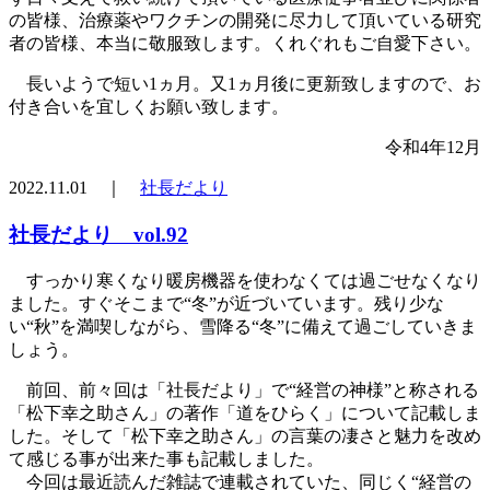
の皆様、治療薬やワクチンの開発に尽力して頂いている研究
者の皆様、本当に敬服致します。くれぐれもご自愛下さい。
長いようで短い1ヵ月。又1ヵ月後に更新致しますので、お
付き合いを宜しくお願い致します。
令和4年12月
2022.11.01 ｜
社長だより
社長だより vol.92
すっかり寒くなり暖房機器を使わなくては過ごせなくなり
ました。すぐそこまで“冬”が近づいています。残り少な
い“秋”を満喫しながら、雪降る“冬”に備えて過ごしていきま
しょう。
前回、前々回は「社長だより」で“経営の神様”と称される
「松下幸之助さん」の著作「道をひらく」について記載しま
した。そして「松下幸之助さん」の言葉の凄さと魅力を改め
て感じる事が出来た事も記載しました。
今回は最近読んだ雑誌で連載されていた、同じく“経営の