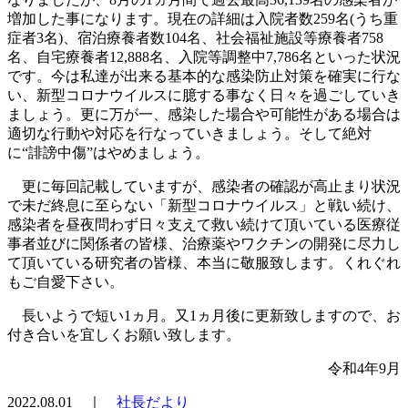
増加した事になります。現在の詳細は入院者数259名(うち重
症者3名)、宿泊療養者数104名、社会福祉施設等療養者758
名、自宅療養者12,888名、入院等調整中7,786名といった状況
です。今は私達が出来る基本的な感染防止対策を確実に行な
い、新型コロナウイルスに臆する事なく日々を過ごしていき
ましょう。更に万が一、感染した場合や可能性がある場合は
適切な行動や対応を行なっていきましょう。そして絶対
に“誹謗中傷”はやめましょう。
更に毎回記載していますが、感染者の確認が高止まり状況
で未だ終息に至らない「新型コロナウイルス」と戦い続け、
感染者を昼夜問わず日々支えて救い続けて頂いている医療従
事者並びに関係者の皆様、治療薬やワクチンの開発に尽力し
て頂いている研究者の皆様、本当に敬服致します。くれぐれ
もご自愛下さい。
長いようで短い1ヵ月。又1ヵ月後に更新致しますので、お
付き合いを宜しくお願い致します。
令和4年9月
2022.08.01 ｜
社長だより