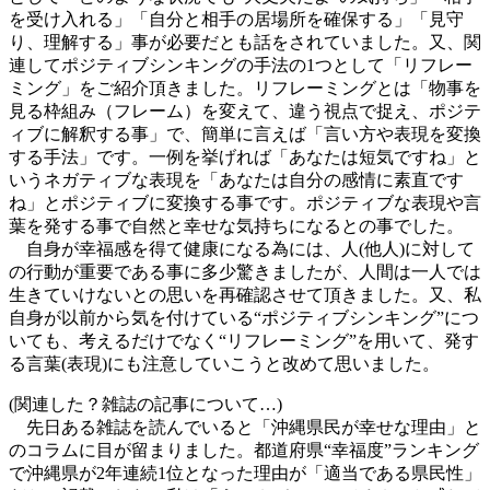
を受け入れる」「自分と相手の居場所を確保する」「見守
り、理解する」事が必要だとも話をされていました。又、関
連してポジティブシンキングの手法の1つとして「リフレー
ミング」をご紹介頂きました。リフレーミングとは「物事を
見る枠組み（フレーム）を変えて、違う視点で捉え、ポジテ
ィブに解釈する事」で、簡単に言えば「言い方や表現を変換
する手法」です。一例を挙げれば「あなたは短気ですね」と
いうネガティブな表現を「あなたは自分の感情に素直です
ね」とポジティブに変換する事です。ポジティブな表現や言
葉を発する事で自然と幸せな気持ちになるとの事でした。
自身が幸福感を得て健康になる為には、人(他人)に対して
の行動が重要である事に多少驚きましたが、人間は一人では
生きていけないとの思いを再確認させて頂きました。又、私
自身が以前から気を付けている“ポジティブシンキング”につ
いても、考えるだけでなく“リフレーミング”を用いて、発す
る言葉(表現)にも注意していこうと改めて思いました。
(関連した？雑誌の記事について…)
先日ある雑誌を読んでいると「沖縄県民が幸せな理由」と
のコラムに目が留まりました。都道府県“幸福度”ランキング
で沖縄県が2年連続1位となった理由が「適当である県民性」