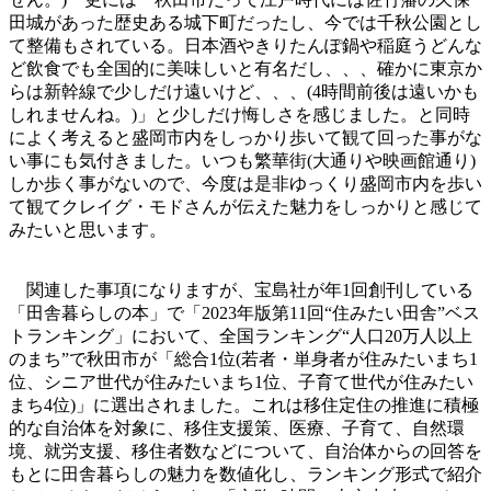
田城があった歴史ある城下町だったし、今では千秋公園とし
て整備もされている。日本酒やきりたんぽ鍋や稲庭うどんな
ど飲食でも全国的に美味しいと有名だし、、、確かに東京か
らは新幹線で少しだけ遠いけど、、、(4時間前後は遠いかも
しれませんね。)」と少しだけ悔しさを感じました。と同時
によく考えると盛岡市内をしっかり歩いて観て回った事がな
い事にも気付きました。いつも繁華街(大通りや映画館通り)
しか歩く事がないので、今度は是非ゆっくり盛岡市内を歩い
て観てクレイグ・モドさんが伝えた魅力をしっかりと感じて
みたいと思います。
関連した事項になりますが、宝島社が年1回創刊している
「田舎暮らしの本」で「2023年版第11回“住みたい田舎”ベス
トランキング」において、全国ランキング“人口20万人以上
のまち”で秋田市が「総合1位(若者・単身者が住みたいまち1
位、シニア世代が住みたいまち1位、子育て世代が住みたい
まち4位)」に選出されました。これは移住定住の推進に積極
的な自治体を対象に、移住支援策、医療、子育て、自然環
境、就労支援、移住者数などについて、自治体からの回答を
もとに田舎暮らしの魅力を数値化し、ランキング形式で紹介