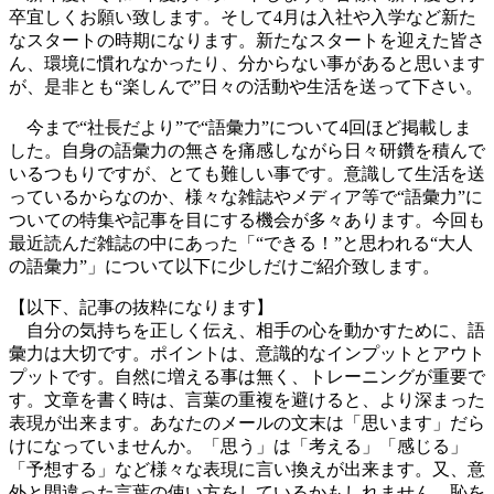
卒宜しくお願い致します。そして4月は入社や入学など新た
なスタートの時期になります。新たなスタートを迎えた皆さ
ん、環境に慣れなかったり、分からない事があると思います
が、是非とも“楽しんで”日々の活動や生活を送って下さい。
今まで“社長だより”で“語彙力”について4回ほど掲載しま
した。自身の語彙力の無さを痛感しながら日々研鑽を積んで
いるつもりですが、とても難しい事です。意識して生活を送
っているからなのか、様々な雑誌やメディア等で“語彙力”に
ついての特集や記事を目にする機会が多々あります。今回も
最近読んだ雑誌の中にあった「“できる！”と思われる“大人
の語彙力”」について以下に少しだけご紹介致します。
【以下、記事の抜粋になります】
自分の気持ちを正しく伝え、相手の心を動かすために、語
彙力は大切です。ポイントは、意識的なインプットとアウト
プットです。自然に増える事は無く、トレーニングが重要で
す。文章を書く時は、言葉の重複を避けると、より深まった
表現が出来ます。あなたのメールの文末は「思います」だら
けになっていませんか。「思う」は「考える」「感じる」
「予想する」など様々な表現に言い換えが出来ます。又、意
外と間違った言葉の使い方をしているかもしれません。恥を