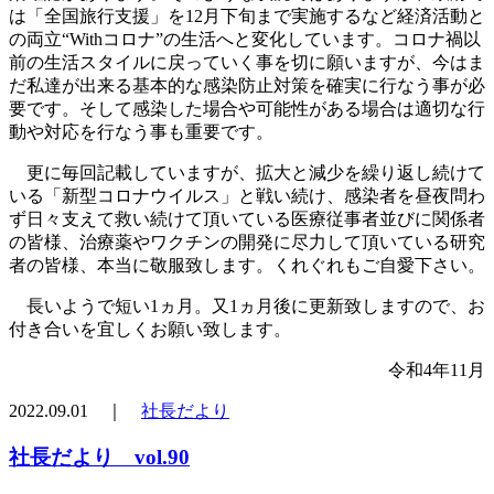
は「全国旅行支援」を12月下旬まで実施するなど経済活動と
の両立“Withコロナ”の生活へと変化しています。コロナ禍以
前の生活スタイルに戻っていく事を切に願いますが、今はま
だ私達が出来る基本的な感染防止対策を確実に行なう事が必
要です。そして感染した場合や可能性がある場合は適切な行
動や対応を行なう事も重要です。
更に毎回記載していますが、拡大と減少を繰り返し続けて
いる「新型コロナウイルス」と戦い続け、感染者を昼夜問わ
ず日々支えて救い続けて頂いている医療従事者並びに関係者
の皆様、治療薬やワクチンの開発に尽力して頂いている研究
者の皆様、本当に敬服致します。くれぐれもご自愛下さい。
長いようで短い1ヵ月。又1ヵ月後に更新致しますので、お
付き合いを宜しくお願い致します。
令和4年11月
2022.09.01 ｜
社長だより
社長だより vol.90