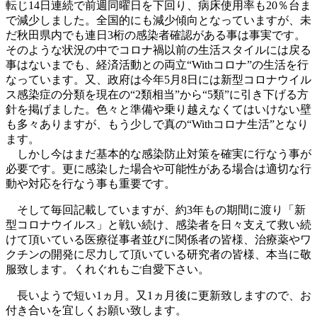
転じ14日連続で前週同曜日を下回り、病床使用率も20％台ま
で減少しました。全国的にも減少傾向となっていますが、未
だ秋田県内でも連日3桁の感染者確認がある事は事実です。
そのような状況の中でコロナ禍以前の生活スタイルには戻る
事はないまでも、経済活動との両立“Withコロナ”の生活を行
なっています。又、政府は今年5月8日には新型コロナウイル
ス感染症の分類を現在の“2類相当”から“5類”に引き下げる方
針を掲げました。色々と準備や乗り越えなくてはいけない壁
も多々ありますが、もう少しで真の“Withコロナ生活”となり
ます。
しかし今はまだ基本的な感染防止対策を確実に行なう事が
必要です。更に感染した場合や可能性がある場合は適切な行
動や対応を行なう事も重要です。
そして毎回記載していますが、約3年もの期間に渡り「新
型コロナウイルス」と戦い続け、感染者を日々支えて救い続
けて頂いている医療従事者並びに関係者の皆様、治療薬やワ
クチンの開発に尽力して頂いている研究者の皆様、本当に敬
服致します。くれぐれもご自愛下さい。
長いようで短い1ヵ月。又1ヵ月後に更新致しますので、お
付き合いを宜しくお願い致します。