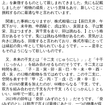
上」を象徴するものとして親しまれてきました。先にも記載
しましたが「植物の成長」という意味もあり、新しいことに
挑戦するのに最適な年と言われています。
関連した事柄になりますが、株式相場には【辰巳天井、午
尻下がり、未辛抱、申酉騒ぐ、戌は笑い、亥固まる、子は繁
栄、丑はつまずき、寅千里を走り、卯は跳ねる。】という格
言があるそうです。兎には跳ねる特徴があるため、景気が上
向きに跳ねる、回復すると言われており、株式市場にとって
は縁起の良い年として知られているようです。←←←是非と
もそのようになって欲しいものです。
又、本来の干支とは「十二支（じゅうにし）」」と「十干
（じっかん）」を組み合わせるものだそうです。十二支とは
時間を表し、「子・丑・寅・卯・辰・巳・午・未・申・酉・
戌・亥」の12種の動物を当てはめています。この十二支に、
空間を表す十干「甲・乙・丙・丁・戊・己・庚・辛・壬・
癸」の10の要素を加えたのが、60種からなる「干支」です。
双方を組み合わせた干支を六十干支（ろくじっかんし）とも
いい、60年で一巡します。
2023年の卯年は「癸卯（みずのとう）」だそうです。「癸
(みずのと)」は順序で言えば最後にあたり、一つの物事が収