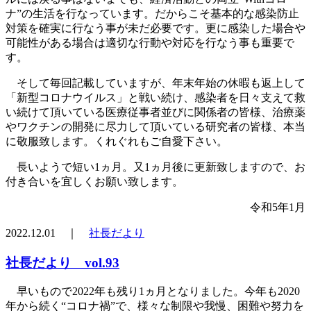
ナ”の生活を行なっています。だからこそ基本的な感染防止
対策を確実に行なう事が未だ必要です。更に感染した場合や
可能性がある場合は適切な行動や対応を行なう事も重要で
す。
そして毎回記載していますが、年末年始の休暇も返上して
「新型コロナウイルス」と戦い続け、感染者を日々支えて救
い続けて頂いている医療従事者並びに関係者の皆様、治療薬
やワクチンの開発に尽力して頂いている研究者の皆様、本当
に敬服致します。くれぐれもご自愛下さい。
長いようで短い1ヵ月。又1ヵ月後に更新致しますので、お
付き合いを宜しくお願い致します。
令和5年1月
2022.12.01 ｜
社長だより
社長だより vol.93
早いもので2022年も残り1ヵ月となりました。今年も2020
年から続く“コロナ禍”で、様々な制限や我慢、困難や努力を