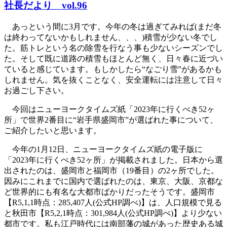
社長だより vol.96
あっという間に3月です。今年の冬は過ぎてみれば(まだ冬
は終わってないかもしれません、、、)積雪が少ない冬でし
た。筋トレという名の除雪を行なう事も少ないシーズンでし
た。そして既に道路の積雪もほとんど無く、日々春に近づい
ていると感じています。もしかしたら“なごり雪”があるかも
しれません。気を抜くことなく、安全運転には注意して日々
お過ごし下さい。
今回はニューヨークタイムズ紙「2023年に行くべき52ヶ
所」で世界2番目に“岩手県盛岡市”が選ばれた事について、
ご紹介したいと思います。
今年の1月12日、ニューヨークタイムズ紙の電子版に
「2023年に行くべき52ヶ所」が掲載されました。日本から選
出されたのは、盛岡市と福岡市（19番目）の2ヶ所でした。
因みにこれまでに国内で選ばれたのは、東京、大阪、京都な
ど世界的にも有名な大都市ばかりだったそうです。盛岡市
【R5,1,1時点：285,407人(公式HP調べ)】は、人口規模で見る
と秋田市【R5,2,1時点：301,984人(公式HP調べ)】より少ない
都市です。私も江戸時代には南部藩の城があった歴史ある城