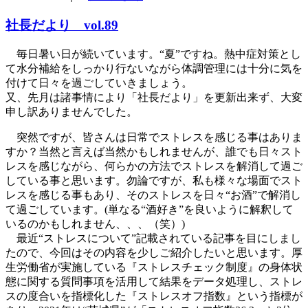
社長だより vol.89
毎日暑い日が続いています。“夏”ですね。熱中症対策とし
て水分補給をしっかり行ないながら体調管理には十分に気を
付けて日々を過ごしていきましょう。
又、先月は諸事情により「社長だより」を更新出来ず、大変
申し訳ありませんでした。
突然ですが、皆さんは日常でストレスを感じる事はありま
すか？当然と言えば当然かもしれませんが、誰でも日々スト
レスを感じながら、何らかの方法でストレスを解消して過ご
している事と思います。勿論ですが、私も様々な場面でスト
レスを感じる事もあり、そのストレスを日々“お酒”で解消し
て過ごしています。(単なる“酒好き”を良いように解釈して
いるのかもしれません、、、（笑）)
最近“ストレスについて”記載されている記事を目にしまし
たので、今回はその内容を少しご紹介したいと思います。厚
生労働省が実施している『ストレスチェック制度』の身体状
態に関する質問事項を活用して結果をデータ処理し、ストレ
スの度合いを指標化した『ストレスオフ指数』という指標が