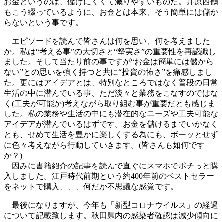
お金というのは、儲けにくくて減りやすいものだ。井原西鶴
もこう綴っているように、お金とは本来、そう簡単には儲か
らないという事です。
エピソードを読んで皆さんは何を思い、何を考えました
か。私は“考える事”の大切さと“堅実さ”の重要性を再認識し
ました。そして当たり前の事ですが“お金は簡単には儲から
ない”との思いを強く持つと共に“投資の怖さ”を痛感しまし
た。更にはアイデアとは、特別なところではなく普段の日常
生活の中に潜んでいる事、ただ淡々と業務をこなすのではな
く(工夫が可能か)考えながら取り組む事が重要だとも感じま
した。私の業務や生活の中にも潜在的なニーズや工夫可能な
アイデアが潜んでいるはずです。お金を儲けるまでいかなく
とも、せめて生活を豊かに楽しくする為にも、ボーッとせず
に色々考えながら行動していきます。(皆さんも如何です
か？)
因みに書籍紹介の記事を読んで直ぐにスマホでポチっと購
入しました。江戸時代前期という約400年前のベストセラー
をネットで購入、、、何だか不思議な感覚です。
最後になりますが、今年も「新型コロナウイルス」の経過
について記載致します。秋田県内の感染者確認は減少傾向に