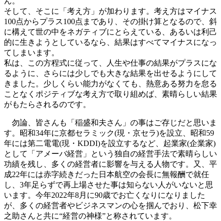
ん。
そして、そこに「考え方」が加わります。考え方はマイナス
100点からプラス100点まであり、その掛け算となるので、斜
に構えて世の中をネガティブにとらえている、あるいは利己
的に生きようとしているなら、結果はすべてマイナスになっ
てしまいます。
私は、この方程式に従って、人生や仕事の結果がプラスにな
るように、さらには少しでも大きな結果を出せるようにして
きました。少しくらい能力がなくても、熱意ある努力を怠る
ことなくポジティブな考え方で取り組めば、素晴らしい結果
がもたらされるのです。
勿論、皆さんも「稲盛和夫さん」の事はご存じだと思いま
す。昭和34年に京都セラミック(現・京セラ)を設立、昭和59
年には第二電電(現・KDDI)を設立するなど、起業家(企業家)
として「アメーバ経営」という独自の経営手法で素晴らしい
功績を残し、多くの経営者に影響を与える人物です。又、平
成22年には赤字続きだった日本航空の会長に無報酬で就任
し、3年足らずで再上場させた事は知らない人がいないと思
います。今年2022年8月に90歳でお亡くなりになりました
が、多くの経営者やビジネスマンの心を掴んでおり、松下幸
之助さんと共に“経営の神様”と称されています。